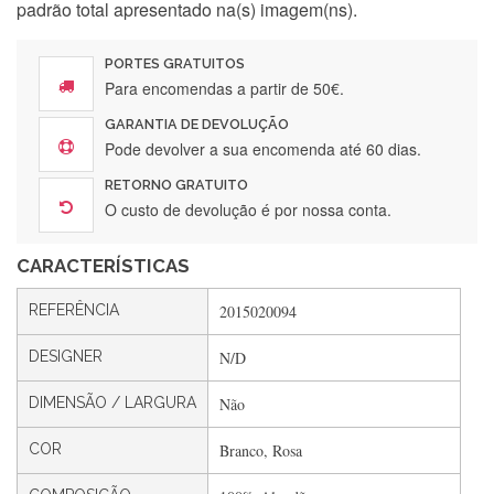
padrão total apresentado na(s) imagem(ns).
PORTES GRATUITOS
Para encomendas a partir de 50€.
GARANTIA DE DEVOLUÇÃO
Silvia Lopes
Pode devolver a sua encomenda até 60 dias.
Encomenda direitinha. Rapidez e segurança. Volto a
RETORNO GRATUITO
encomendar.
O custo de devolução é por nossa conta.
CARACTERÍSTICAS
Silvia André
REFERÊNCIA
2015020094
Gostei ,Serviço bastante rápido. recomendo
DESIGNER
N/D
DIMENSÃO / LARGURA
Não
Filipa Freire
Rápido, atendimento 5*. Hoje chegará a segunda encomenda
COR
Branco, Rosa
feita de muitas certamente❤️