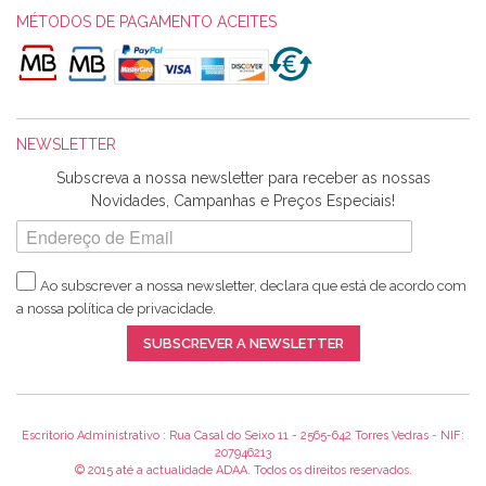
obrigada pelo miminho que dá um jeitaço pras minhas linhas
MÉTODOS DE PAGAMENTO ACEITES
de bordar e não sei o que pões nos tecidos, mas que cheiram
maravilhosamente ... cheiram! :) Muito Obrigada.
NEWSLETTER
Ana Franco
Subscreva a nossa newsletter para receber as nossas
Harita a minha encomenda já chegou. :) Muito obrigada pela
Novidades, Campanhas e Preços Especiais!
rapidez no envio, pela qualidade dos materiais que me
enviaste e pela simpatia de sempre. :)
Ao subscrever a nossa newsletter, declara que está de acordo com
a nossa
política de privacidade
.
Catarina Amaro
SUBSCREVER A NEWSLETTER
5 estrelas. Gosto muito do serviço. A Harita Chotalal é muito
disponível e atenciosa. Os artigos chegam rápido.
Recomendo.
Escritorio Administrativo : Rua Casal do Seixo 11 - 2565-642 Torres Vedras - NIF:
207946213
© 2015 até a actualidade ADAA. Todos os direitos reservados.