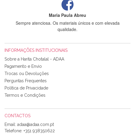
Maria Paula Abreu
Sempre atenciosa. Os materiais únicos e com elevada
qualidade.
INFORMAÇÕES INSTITUCIONAIS
Rosa Medeiros
Sobre a Harita Chotalal - ADAA
Tudo chegou em condições, pois os produtos vieram muito
Pagamento e Envio
bem acondicionados. Estou plenamente satisfeita com os
Trocas ou Devoluções
produtos adquiridos. Relativamente à bolsa, tem um tecido
Perguntas Frequentes
com um padrão e cores muito bonitas e a execução está
perfeitíssima. Futuramente penso voltar a comprar na vossa
Política de Privacidade
loja, têm excelentes artigos a um preço muito justo. A
Termos e Condições
expedição da encomenda foi muito rápida.
CONTACTOS
Email:
Alexandra Morais
Telefone:
+351 938350622
Olá boa Noite. Os meus tecidos chegaram hoje. Muito