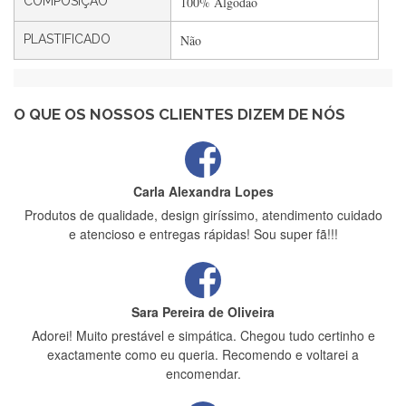
COMPOSIÇÃO
100% Algodão
PLASTIFICADO
Não
Maria Aldeano
Recebi a minha encomenda, rápida entrega e vinha muito
bem protegida para o transporte, muito obrigada , serviço 5
estrelas
O QUE OS NOSSOS CLIENTES DIZEM DE NÓS
Carla Alexandra Lopes
Produtos de qualidade, design giríssimo, atendimento cuidado
e atencioso e entregas rápidas! Sou super fã!!!
Sara Pereira de Oliveira
Adorei! Muito prestável e simpática. Chegou tudo certinho e
exactamente como eu queria. Recomendo e voltarei a
encomendar.