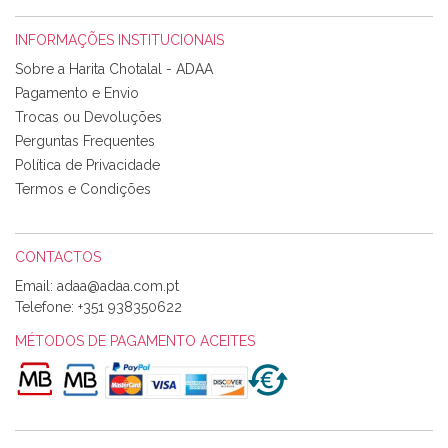
INFORMAÇÕES INSTITUCIONAIS
Rosa Medeiros
Sobre a Harita Chotalal - ADAA
Tudo chegou em condições, pois os produtos vieram muito
Pagamento e Envio
bem acondicionados. Estou plenamente satisfeita com os
Trocas ou Devoluções
produtos adquiridos. Relativamente à bolsa, tem um tecido
Perguntas Frequentes
com um padrão e cores muito bonitas e a execução está
perfeitíssima. Futuramente penso voltar a comprar na vossa
Política de Privacidade
loja, têm excelentes artigos a um preço muito justo. A
Termos e Condições
expedição da encomenda foi muito rápida.
CONTACTOS
Email:
Alexandra Morais
Telefone:
+351 938350622
Olá boa Noite. Os meus tecidos chegaram hoje. Muito
obrigada pelo miminho que dá um jeitaço pras minhas linhas
MÉTODOS DE PAGAMENTO ACEITES
de bordar e não sei o que pões nos tecidos, mas que cheiram
maravilhosamente ... cheiram! :) Muito Obrigada.