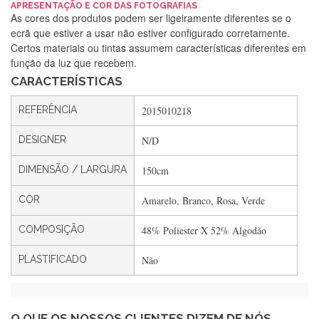
Silvia Lopes
APRESENTAÇÃO E COR DAS FOTOGRAFIAS
As cores dos produtos podem ser ligeiramente diferentes se o
Encomenda direitinha. Rapidez e segurança. Volto a
ecrã que estiver a usar não estiver configurado corretamente.
encomendar.
Certos materiais ou tintas assumem características diferentes em
função da luz que recebem.
CARACTERÍSTICAS
Silvia André
REFERÊNCIA
2015010218
Gostei ,Serviço bastante rápido. recomendo
DESIGNER
N/D
DIMENSÃO / LARGURA
150cm
Filipa Freire
Rápido, atendimento 5*. Hoje chegará a segunda encomenda
COR
Amarelo, Branco, Rosa, Verde
feita de muitas certamente❤️
COMPOSIÇÃO
48% Poliester X 52% Algodão
PLASTIFICADO
Não
Maria Aldeano
Recebi a minha encomenda, rápida entrega e vinha muito
bem protegida para o transporte, muito obrigada , serviço 5
estrelas
O QUE OS NOSSOS CLIENTES DIZEM DE NÓS