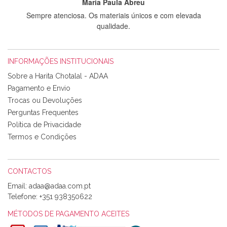
Maria Paula Abreu
Sempre atenciosa. Os materiais únicos e com elevada
qualidade.
INFORMAÇÕES INSTITUCIONAIS
Rosa Medeiros
Sobre a Harita Chotalal - ADAA
Tudo chegou em condições, pois os produtos vieram muito
Pagamento e Envio
bem acondicionados. Estou plenamente satisfeita com os
Trocas ou Devoluções
produtos adquiridos. Relativamente à bolsa, tem um tecido
Perguntas Frequentes
com um padrão e cores muito bonitas e a execução está
perfeitíssima. Futuramente penso voltar a comprar na vossa
Política de Privacidade
loja, têm excelentes artigos a um preço muito justo. A
Termos e Condições
expedição da encomenda foi muito rápida.
CONTACTOS
Email:
Alexandra Morais
Telefone:
+351 938350622
Olá boa Noite. Os meus tecidos chegaram hoje. Muito
obrigada pelo miminho que dá um jeitaço pras minhas linhas
MÉTODOS DE PAGAMENTO ACEITES
de bordar e não sei o que pões nos tecidos, mas que cheiram