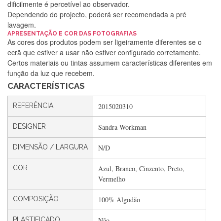
dificilmente é percetível ao observador.
Dependendo do projecto, poderá ser recomendada a pré
lavagem.
APRESENTAÇÃO E COR DAS FOTOGRAFIAS
Silvia Lopes
As cores dos produtos podem ser ligeiramente diferentes se o
ecrã que estiver a usar não estiver configurado corretamente.
Encomenda direitinha. Rapidez e segurança. Volto a
Certos materiais ou tintas assumem características diferentes em
encomendar.
função da luz que recebem.
CARACTERÍSTICAS
Silvia André
REFERÊNCIA
2015020310
Gostei ,Serviço bastante rápido. recomendo
DESIGNER
Sandra Workman
DIMENSÃO / LARGURA
N/D
Filipa Freire
COR
Azul, Branco, Cinzento, Preto,
Rápido, atendimento 5*. Hoje chegará a segunda encomenda
Vermelho
feita de muitas certamente❤️
COMPOSIÇÃO
100% Algodão
PLASTIFICADO
Não