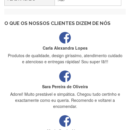
Maria Aldeano
Recebi a minha encomenda, rápida entrega e vinha muito
bem protegida para o transporte, muito obrigada , serviço 5
estrelas
O QUE OS NOSSOS CLIENTES DIZEM DE NÓS
Carla Alexandra Lopes
Produtos de qualidade, design giríssimo, atendimento cuidado
e atencioso e entregas rápidas! Sou super fã!!!
Sara Pereira de Oliveira
Adorei! Muito prestável e simpática. Chegou tudo certinho e
exactamente como eu queria. Recomendo e voltarei a
encomendar.