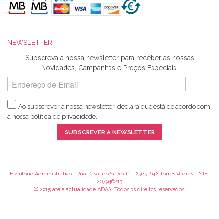
maravilhosamente ... cheiram! :) Muito Obrigada.
NEWSLETTER
Ana Franco
Subscreva a nossa newsletter para receber as nossas
Harita a minha encomenda já chegou. :) Muito obrigada pela
Novidades, Campanhas e Preços Especiais!
rapidez no envio, pela qualidade dos materiais que me
enviaste e pela simpatia de sempre. :)
Ao subscrever a nossa newsletter, declara que está de acordo com
a nossa
política de privacidade
.
Catarina Amaro
SUBSCREVER A NEWSLETTER
5 estrelas. Gosto muito do serviço. A Harita Chotalal é muito
disponível e atenciosa. Os artigos chegam rápido.
Recomendo.
Escritorio Administrativo : Rua Casal do Seixo 11 - 2565-642 Torres Vedras - NIF:
207946213
© 2015 até a actualidade ADAA. Todos os direitos reservados.
Teresa Duarte
Já sou cliente à algum tempo e encontro me super satisfeita!