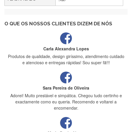
Maria Aldeano
Recebi a minha encomenda, rápida entrega e vinha muito
bem protegida para o transporte, muito obrigada , serviço 5
estrelas
O QUE OS NOSSOS CLIENTES DIZEM DE NÓS
Carla Alexandra Lopes
Produtos de qualidade, design giríssimo, atendimento cuidado
e atencioso e entregas rápidas! Sou super fã!!!
Sara Pereira de Oliveira
Adorei! Muito prestável e simpática. Chegou tudo certinho e
exactamente como eu queria. Recomendo e voltarei a
encomendar.