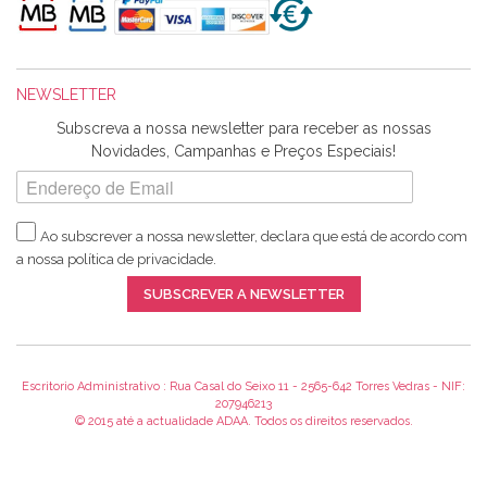
maravilhosamente ... cheiram! :) Muito Obrigada.
NEWSLETTER
Ana Franco
Subscreva a nossa newsletter para receber as nossas
Harita a minha encomenda já chegou. :) Muito obrigada pela
Novidades, Campanhas e Preços Especiais!
rapidez no envio, pela qualidade dos materiais que me
enviaste e pela simpatia de sempre. :)
Ao subscrever a nossa newsletter, declara que está de acordo com
a nossa
política de privacidade
.
Catarina Amaro
SUBSCREVER A NEWSLETTER
5 estrelas. Gosto muito do serviço. A Harita Chotalal é muito
disponível e atenciosa. Os artigos chegam rápido.
Recomendo.
Escritorio Administrativo : Rua Casal do Seixo 11 - 2565-642 Torres Vedras - NIF:
207946213
© 2015 até a actualidade ADAA. Todos os direitos reservados.
Teresa Duarte
Já sou cliente à algum tempo e encontro me super satisfeita!