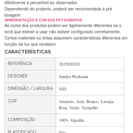
dificilmente é percetível ao observador.
Dependendo do projecto, poderá ser recomendada a pré
lavagem.
APRESENTAÇÃO E COR DAS FOTOGRAFIAS
Silvia Lopes
As cores dos produtos podem ser ligeiramente diferentes se o
ecrã que estiver a usar não estiver configurado corretamente.
Encomenda direitinha. Rapidez e segurança. Volto a
Certos materiais ou tintas assumem características diferentes em
encomendar.
função da luz que recebem.
CARACTERÍSTICAS
Silvia André
REFERÊNCIA
2015020243
Gostei ,Serviço bastante rápido. recomendo
DESIGNER
Sandra Workman
DIMENSÃO / LARGURA
N/D
Filipa Freire
COR
Amarelo, Azul, Branco, Laranja,
Rápido, atendimento 5*. Hoje chegará a segunda encomenda
Rosa, Verde, Vermelho
feita de muitas certamente❤️
COMPOSIÇÃO
100% Algodão
PLASTIFICADO
Não