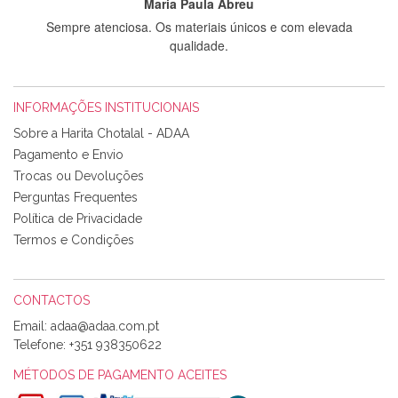
Maria Paula Abreu
Sempre atenciosa. Os materiais únicos e com elevada
qualidade.
INFORMAÇÕES INSTITUCIONAIS
Rosa Medeiros
Sobre a Harita Chotalal - ADAA
Tudo chegou em condições, pois os produtos vieram muito
Pagamento e Envio
bem acondicionados. Estou plenamente satisfeita com os
Trocas ou Devoluções
produtos adquiridos. Relativamente à bolsa, tem um tecido
Perguntas Frequentes
com um padrão e cores muito bonitas e a execução está
perfeitíssima. Futuramente penso voltar a comprar na vossa
Política de Privacidade
loja, têm excelentes artigos a um preço muito justo. A
Termos e Condições
expedição da encomenda foi muito rápida.
CONTACTOS
Email:
Alexandra Morais
Telefone:
+351 938350622
Olá boa Noite. Os meus tecidos chegaram hoje. Muito
obrigada pelo miminho que dá um jeitaço pras minhas linhas
MÉTODOS DE PAGAMENTO ACEITES
de bordar e não sei o que pões nos tecidos, mas que cheiram