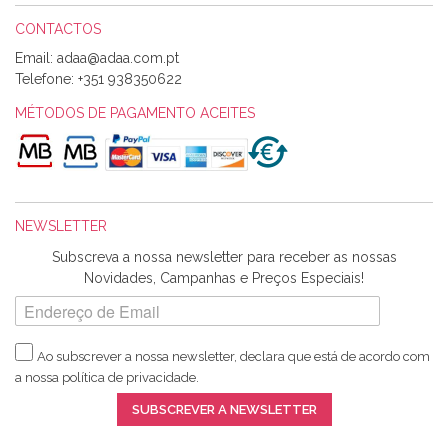
CONTACTOS
Email:
Alexandra Morais
Telefone:
+351 938350622
Olá boa Noite. Os meus tecidos chegaram hoje. Muito
obrigada pelo miminho que dá um jeitaço pras minhas linhas
MÉTODOS DE PAGAMENTO ACEITES
de bordar e não sei o que pões nos tecidos, mas que cheiram
maravilhosamente ... cheiram! :) Muito Obrigada.
NEWSLETTER
Ana Franco
Subscreva a nossa newsletter para receber as nossas
Harita a minha encomenda já chegou. :) Muito obrigada pela
Novidades, Campanhas e Preços Especiais!
rapidez no envio, pela qualidade dos materiais que me
enviaste e pela simpatia de sempre. :)
Ao subscrever a nossa newsletter, declara que está de acordo com
a nossa
política de privacidade
.
Catarina Amaro
SUBSCREVER A NEWSLETTER
5 estrelas. Gosto muito do serviço. A Harita Chotalal é muito
disponível e atenciosa. Os artigos chegam rápido.