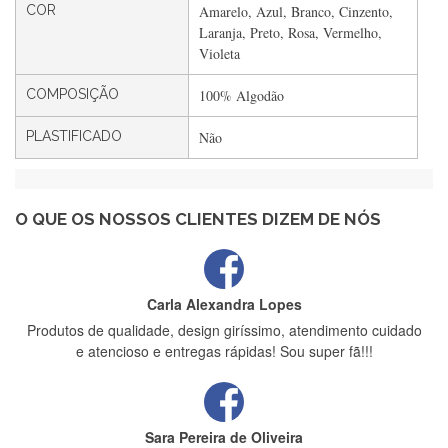
COR
Amarelo, Azul, Branco, Cinzento,
Filipa Freire
Laranja, Preto, Rosa, Vermelho,
Rápido, atendimento 5*. Hoje chegará a segunda encomenda
Violeta
feita de muitas certamente❤️
COMPOSIÇÃO
100% Algodão
PLASTIFICADO
Não
Maria Aldeano
Recebi a minha encomenda, rápida entrega e vinha muito
bem protegida para o transporte, muito obrigada , serviço 5
estrelas
O QUE OS NOSSOS CLIENTES DIZEM DE NÓS
Carla Alexandra Lopes
Produtos de qualidade, design giríssimo, atendimento cuidado
e atencioso e entregas rápidas! Sou super fã!!!
Sara Pereira de Oliveira