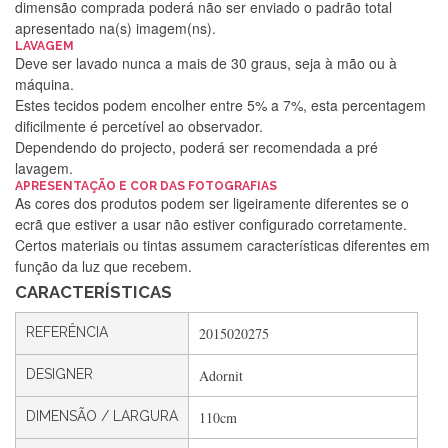
dimensão comprada poderá não ser enviado o padrão total
apresentado na(s) imagem(ns).
LAVAGEM
Deve ser lavado nunca a mais de 30 graus, seja à mão ou à
máquina.
Estes tecidos podem encolher entre 5% a 7%, esta percentagem
dificilmente é percetível ao observador.
Dependendo do projecto, poderá ser recomendada a pré
lavagem.
APRESENTAÇÃO E COR DAS FOTOGRAFIAS
As cores dos produtos podem ser ligeiramente diferentes se o
Silvia Lopes
ecrã que estiver a usar não estiver configurado corretamente.
Certos materiais ou tintas assumem características diferentes em
Encomenda direitinha. Rapidez e segurança. Volto a
função da luz que recebem.
encomendar.
CARACTERÍSTICAS
REFERÊNCIA
2015020275
Silvia André
DESIGNER
Adornit
Gostei ,Serviço bastante rápido. recomendo
DIMENSÃO / LARGURA
110cm