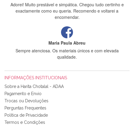
Adorei! Muito prestável e simpática. Chegou tudo certinho e
exactamente como eu queria. Recomendo e voltarei a
encomendar.
Maria Paula Abreu
Sempre atenciosa. Os materiais únicos e com elevada
qualidade.
INFORMAÇÕES INSTITUCIONAIS
Rosa Medeiros
Sobre a Harita Chotalal - ADAA
Tudo chegou em condições, pois os produtos vieram muito
Pagamento e Envio
bem acondicionados. Estou plenamente satisfeita com os
Trocas ou Devoluções
produtos adquiridos. Relativamente à bolsa, tem um tecido
Perguntas Frequentes
com um padrão e cores muito bonitas e a execução está
perfeitíssima. Futuramente penso voltar a comprar na vossa
Política de Privacidade
loja, têm excelentes artigos a um preço muito justo. A
Termos e Condições
expedição da encomenda foi muito rápida.