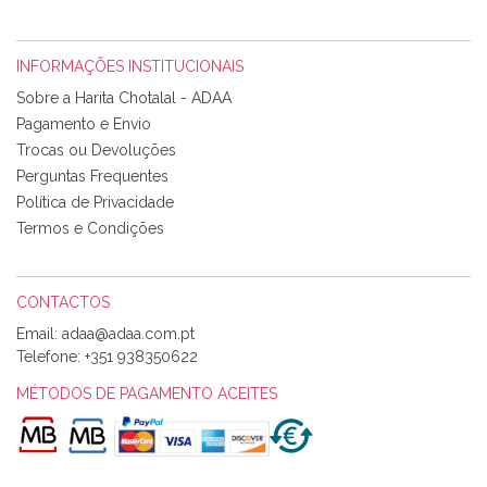
INFORMAÇÕES INSTITUCIONAIS
Rosa Medeiros
Sobre a Harita Chotalal - ADAA
Tudo chegou em condições, pois os produtos vieram muito
Pagamento e Envio
bem acondicionados. Estou plenamente satisfeita com os
Trocas ou Devoluções
produtos adquiridos. Relativamente à bolsa, tem um tecido
Perguntas Frequentes
com um padrão e cores muito bonitas e a execução está
perfeitíssima. Futuramente penso voltar a comprar na vossa
Política de Privacidade
loja, têm excelentes artigos a um preço muito justo. A
Termos e Condições
expedição da encomenda foi muito rápida.
CONTACTOS
Email:
Alexandra Morais
Telefone:
+351 938350622
Olá boa Noite. Os meus tecidos chegaram hoje. Muito
obrigada pelo miminho que dá um jeitaço pras minhas linhas
MÉTODOS DE PAGAMENTO ACEITES
de bordar e não sei o que pões nos tecidos, mas que cheiram
maravilhosamente ... cheiram! :) Muito Obrigada.