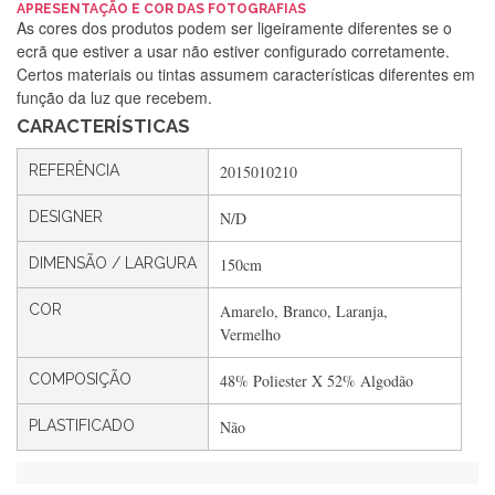
APRESENTAÇÃO E COR DAS FOTOGRAFIAS
Silvia Lopes
As cores dos produtos podem ser ligeiramente diferentes se o
ecrã que estiver a usar não estiver configurado corretamente.
Encomenda direitinha. Rapidez e segurança. Volto a
Certos materiais ou tintas assumem características diferentes em
encomendar.
função da luz que recebem.
CARACTERÍSTICAS
Silvia André
REFERÊNCIA
2015010210
Gostei ,Serviço bastante rápido. recomendo
DESIGNER
N/D
DIMENSÃO / LARGURA
150cm
Filipa Freire
COR
Amarelo, Branco, Laranja,
Rápido, atendimento 5*. Hoje chegará a segunda encomenda
Vermelho
feita de muitas certamente❤️
COMPOSIÇÃO
48% Poliester X 52% Algodão
PLASTIFICADO
Não
Maria Aldeano
Recebi a minha encomenda, rápida entrega e vinha muito
bem protegida para o transporte, muito obrigada , serviço 5