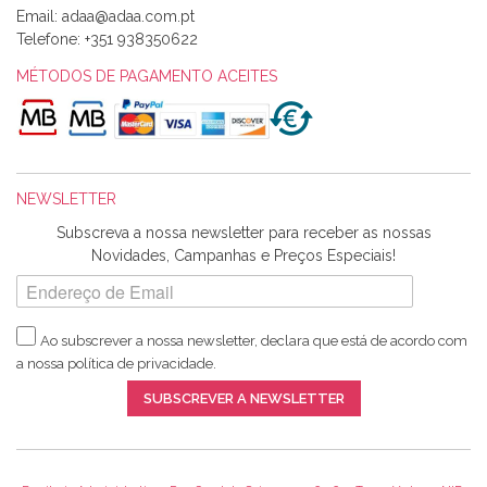
Email:
Alexandra Morais
Telefone:
+351 938350622
Olá boa Noite. Os meus tecidos chegaram hoje. Muito
obrigada pelo miminho que dá um jeitaço pras minhas linhas
MÉTODOS DE PAGAMENTO ACEITES
de bordar e não sei o que pões nos tecidos, mas que cheiram
maravilhosamente ... cheiram! :) Muito Obrigada.
NEWSLETTER
Ana Franco
Subscreva a nossa newsletter para receber as nossas
Harita a minha encomenda já chegou. :) Muito obrigada pela
Novidades, Campanhas e Preços Especiais!
rapidez no envio, pela qualidade dos materiais que me
enviaste e pela simpatia de sempre. :)
Ao subscrever a nossa newsletter, declara que está de acordo com
a nossa
política de privacidade
.
Catarina Amaro
SUBSCREVER A NEWSLETTER
5 estrelas. Gosto muito do serviço. A Harita Chotalal é muito
disponível e atenciosa. Os artigos chegam rápido.
Recomendo.