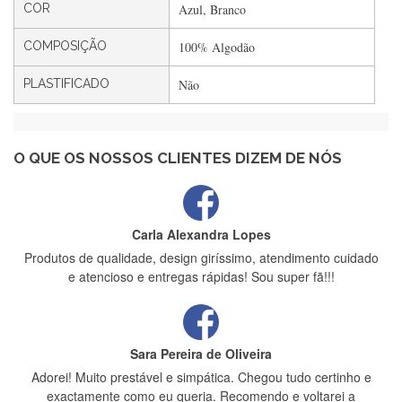
Rápido, atendimento 5*. Hoje chegará a segunda encomenda
COR
Azul, Branco
feita de muitas certamente❤️
COMPOSIÇÃO
100% Algodão
PLASTIFICADO
Não
Maria Aldeano
Recebi a minha encomenda, rápida entrega e vinha muito
bem protegida para o transporte, muito obrigada , serviço 5
estrelas
O QUE OS NOSSOS CLIENTES DIZEM DE NÓS
Carla Alexandra Lopes
Produtos de qualidade, design giríssimo, atendimento cuidado
e atencioso e entregas rápidas! Sou super fã!!!
Sara Pereira de Oliveira
Adorei! Muito prestável e simpática. Chegou tudo certinho e
exactamente como eu queria. Recomendo e voltarei a