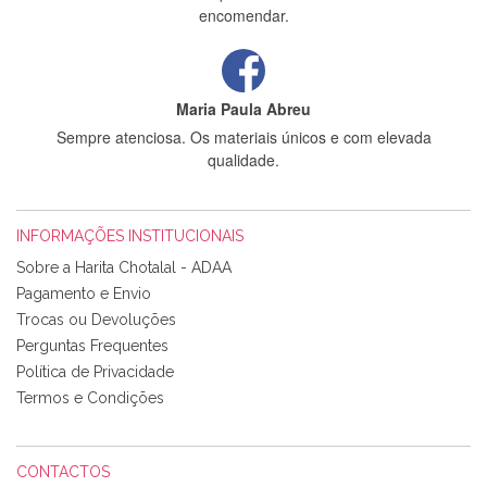
encomendar.
Maria Paula Abreu
Sempre atenciosa. Os materiais únicos e com elevada
qualidade.
INFORMAÇÕES INSTITUCIONAIS
Rosa Medeiros
Sobre a Harita Chotalal - ADAA
Tudo chegou em condições, pois os produtos vieram muito
Pagamento e Envio
bem acondicionados. Estou plenamente satisfeita com os
Trocas ou Devoluções
produtos adquiridos. Relativamente à bolsa, tem um tecido
Perguntas Frequentes
com um padrão e cores muito bonitas e a execução está
perfeitíssima. Futuramente penso voltar a comprar na vossa
Política de Privacidade
loja, têm excelentes artigos a um preço muito justo. A
Termos e Condições
expedição da encomenda foi muito rápida.
CONTACTOS