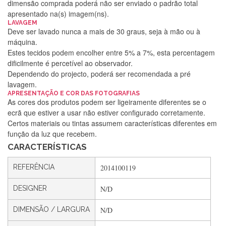
dimensão comprada poderá não ser enviado o padrão total
apresentado na(s) imagem(ns).
LAVAGEM
Deve ser lavado nunca a mais de 30 graus, seja à mão ou à
máquina.
Estes tecidos podem encolher entre 5% a 7%, esta percentagem
dificilmente é percetível ao observador.
Dependendo do projecto, poderá ser recomendada a pré
lavagem.
Silvia Lopes
APRESENTAÇÃO E COR DAS FOTOGRAFIAS
As cores dos produtos podem ser ligeiramente diferentes se o
Encomenda direitinha. Rapidez e segurança. Volto a
ecrã que estiver a usar não estiver configurado corretamente.
encomendar.
Certos materiais ou tintas assumem características diferentes em
função da luz que recebem.
CARACTERÍSTICAS
Silvia André
REFERÊNCIA
2014100119
Gostei ,Serviço bastante rápido. recomendo
DESIGNER
N/D
DIMENSÃO / LARGURA
N/D
Filipa Freire