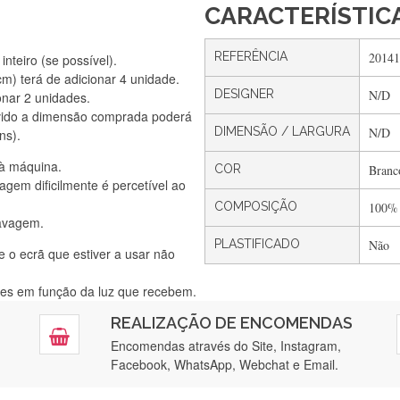
CARACTERÍSTIC
REFERÊNCIA
20141
nteiro (se possível).
) terá de adicionar 4 unidade.
DESIGNER
N/D
onar 2 unidades.
Silvia Lopes
vido a dimensão comprada poderá
Encomenda direitinha. Rapidez e segurança. Volto a encomendar.
DIMENSÃO / LARGURA
N/D
ns).
 à máquina.
COR
Branc
gem dificilmente é percetível ao
Silvia André
COMPOSIÇÃO
100%
lavagem.
Gostei ,Serviço bastante rápido. recomendo
PLASTIFICADO
Não
e o ecrã que estiver a usar não
ntes em função da luz que recebem.
Filipa Freire
REALIZAÇÃO DE ENCOMENDAS
tendimento 5*. Hoje chegará a segunda encomenda feita de muitas ce
Encomendas através do Site, Instagram,
Facebook, WhatsApp, Webchat e Email.
Maria Aldeano