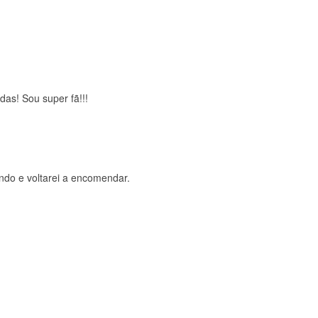
brigada , serviço 5 estrelas
das! Sou super fã!!!
ndo e voltarei a encomendar.