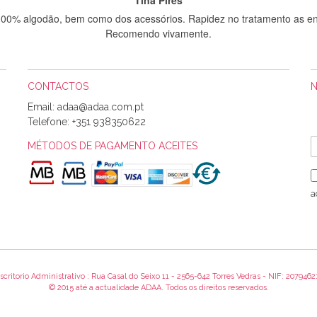
 100% algodão, bem como dos acessórios. Rapidez no tratamento as en
Recomendo vivamente.
CONTACTOS
Sílvia Maria Bernardino Mestre
Email:
Informo que recebi hoje a encomenda, gostei muito dos tecidos.
Telefone:
+351 938350622
MÉTODOS DE PAGAMENTO ACEITES
Rosa Medeiros
o bem acondicionados. Estou plenamente satisfeita com os produtos 
a
itíssima. Futuramente penso voltar a comprar na vossa loja, têm exce
encomenda foi muito rápida.
scritorio Administrativo : Rua Casal do Seixo 11 - 2565-642 Torres Vedras - NIF: 2079462
Alexandra Morais
© 2015 até a actualidade ADAA. Todos os direitos reservados.
 obrigada pelo miminho que dá um jeitaço pras minhas linhas de bord
maravilhosamente ... cheiram! :) Muito Obrigada.