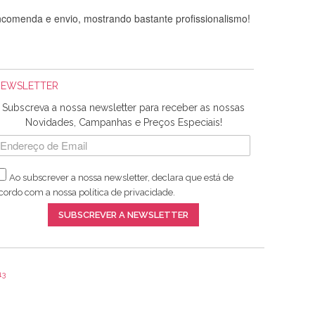
comenda e envio, mostrando bastante profissionalismo!
NEWSLETTER
Subscreva a nossa newsletter para receber as nossas
Novidades, Campanhas e Preços Especiais!
Ao subscrever a nossa newsletter, declara que está de
adquiridos. Relativamente à bolsa, tem um tecido com um
cordo com a nossa
política de privacidade
.
lentes artigos a um preço muito justo. A expedição da
SUBSCREVER A NEWSLETTER
13
ar e não sei o que pões nos tecidos, mas que cheiram