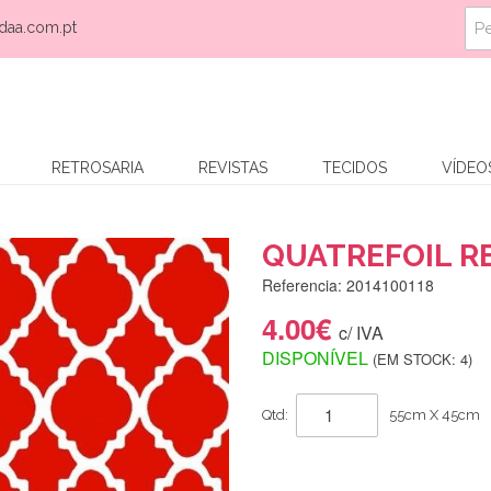
daa.com.pt
RETROSARIA
REVISTAS
TECIDOS
VÍDEO
QUATREFOIL R
Referencia: 2014100118
4.00€
c/ IVA
DISPONÍVEL
(EM STOCK: 4)
Qtd:
55cm X 45cm