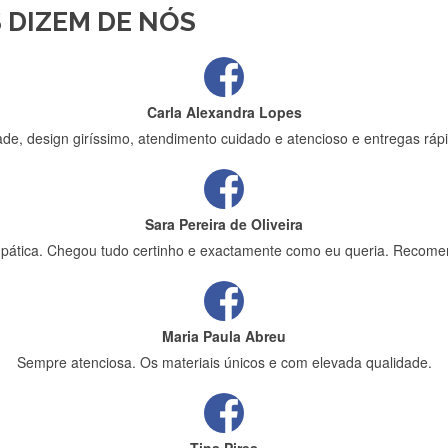
 DIZEM DE NÓS
ápida entrega e vinha muito bem protegida para o transporte, muito o
Carla Alexandra Lopes
de, design giríssimo, atendimento cuidado e atencioso e entregas rápi
Sara Pereira de Oliveira
impática. Chegou tudo certinho e exactamente como eu queria. Recome
Maria Paula Abreu
Sempre atenciosa. Os materiais únicos e com elevada qualidade.
Tina Pires