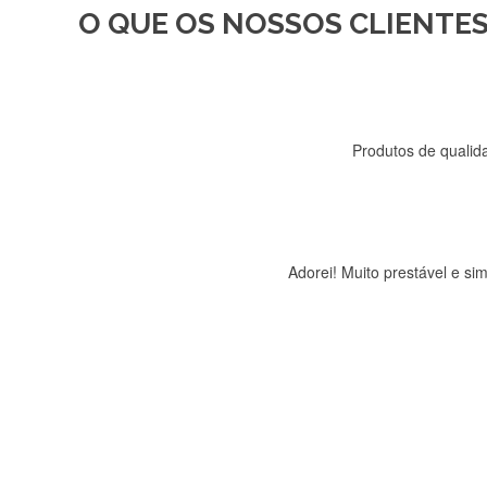
O QUE OS NOSSOS CLIENTES
Recebi a minha encomenda, r
Produtos de qualida
Adorei! Muito prestável e s