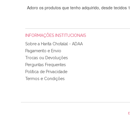
Adoro os produtos que tenho adquirido, desde tecidos
INFORMAÇÕES INSTITUCIONAIS
Sobre a Harita Chotalal - ADAA
Pagamento e Envio
Trocas ou Devoluções
Perguntas Frequentes
Política de Privacidade
Tudo chegou em condições, pois os produtos vieram muit
Termos e Condições
padrão e cores muito bonitas e a execução está perfe
E
Olá boa Noite. Os meus tecidos chegaram hoje. Muito