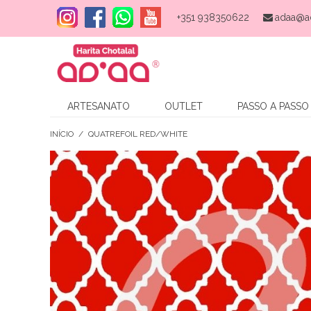
+351 938350622
adaa@a
ARTESANATO
OUTLET
PASSO A PASSO
INÍCIO
/
QUATREFOIL RED/WHITE