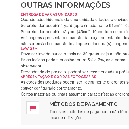
OUTRAS INFORMAÇÕES
ENTREGA DE VÁRIAS UNIDADES
Quando adquirido mais de uma unidade o tecido é enviado i
Se pretender adquirir 1 yard (aproximadamente 91cm*110cm
Se pretender adquirir 1/2 yard (45cm*110cm) terá de adici
As imagens apresentam o padrão da peça, no entanto, de
não ser enviado o padrão total apresentado na(s) imagem(
LAVAGEM
Deve ser lavado nunca a mais de 30 graus, seja à mão ou
Estes tecidos podem encolher entre 5% a 7%, esta percenta
observador.
Dependendo do projecto, poderá ser recomendada a pré 
APRESENTAÇÃO E COR DAS FOTOGRAFIAS
As cores dos produtos podem ser ligeiramente diferentes s
estiver configurado corretamente.
Certos materiais ou tintas assumem características difere
MÉTODOS DE PAGAMENTO
Rápido, a
Todos os métodos de pagamento não têm
taxa de utilização.