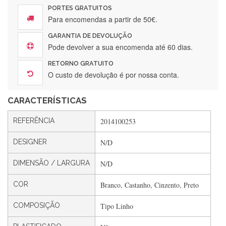
PORTES GRATUITOS
Para encomendas a partir de 50€.
GARANTIA DE DEVOLUÇÃO
Silvia Lopes
Pode devolver a sua encomenda até 60 dias.
Encomenda direitinha. Rapidez e segurança. Volto a
RETORNO GRATUITO
encomendar.
O custo de devolução é por nossa conta.
CARACTERÍSTICAS
Silvia André
REFERÊNCIA
2014100253
Gostei ,Serviço bastante rápido. recomendo
DESIGNER
N/D
DIMENSÃO / LARGURA
N/D
Filipa Freire
Rápido, atendimento 5*. Hoje chegará a segunda encomenda
COR
Branco, Castanho, Cinzento, Preto
feita de muitas certamente❤️
COMPOSIÇÃO
Tipo Linho