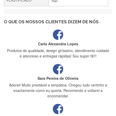
PLASTIFICADO
Não
Maria Aldeano
Recebi a minha encomenda, rápida entrega e vinha muito
bem protegida para o transporte, muito obrigada , serviço 5
estrelas
O QUE OS NOSSOS CLIENTES DIZEM DE NÓS
Carla Alexandra Lopes
Produtos de qualidade, design giríssimo, atendimento cuidado
e atencioso e entregas rápidas! Sou super fã!!!
Sara Pereira de Oliveira
Adorei! Muito prestável e simpática. Chegou tudo certinho e
exactamente como eu queria. Recomendo e voltarei a
encomendar.