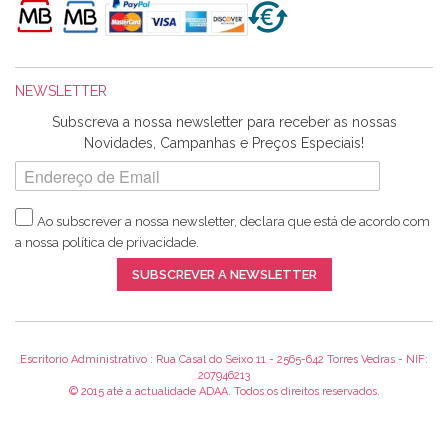
maravilhosamente ... cheiram! :) Muito Obrigada.
NEWSLETTER
Ana Franco
Subscreva a nossa newsletter para receber as nossas
Harita a minha encomenda já chegou. :) Muito obrigada pela
Novidades, Campanhas e Preços Especiais!
rapidez no envio, pela qualidade dos materiais que me
enviaste e pela simpatia de sempre. :)
Ao subscrever a nossa newsletter, declara que está de acordo com
a nossa
política de privacidade
.
Catarina Amaro
SUBSCREVER A NEWSLETTER
5 estrelas. Gosto muito do serviço. A Harita Chotalal é muito
disponível e atenciosa. Os artigos chegam rápido.
Recomendo.
Escritorio Administrativo : Rua Casal do Seixo 11 - 2565-642 Torres Vedras - NIF:
207946213
© 2015 até a actualidade ADAA. Todos os direitos reservados.
Teresa Duarte
Já sou cliente à algum tempo e encontro me super satisfeita!