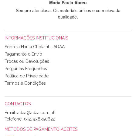
Maria Paula Abreu
Sempre atenciosa. Os materiais únicos e com elevada
qualidade.
INFORMAÇÕES INSTITUCIONAIS
Rosa Medeiros
Sobre a Harita Chotalal - ADAA
Tudo chegou em condições, pois os produtos vieram muito
Pagamento e Envio
bem acondicionados. Estou plenamente satisfeita com os
Trocas ou Devoluções
produtos adquiridos. Relativamente à bolsa, tem um tecido
Perguntas Frequentes
com um padrão e cores muito bonitas e a execução está
perfeitíssima. Futuramente penso voltar a comprar na vossa
Política de Privacidade
loja, têm excelentes artigos a um preço muito justo. A
Termos e Condições
expedição da encomenda foi muito rápida.
CONTACTOS
Email:
Alexandra Morais
Telefone:
+351 938350622
Olá boa Noite. Os meus tecidos chegaram hoje. Muito
obrigada pelo miminho que dá um jeitaço pras minhas linhas
MÉTODOS DE PAGAMENTO ACEITES
de bordar e não sei o que pões nos tecidos, mas que cheiram