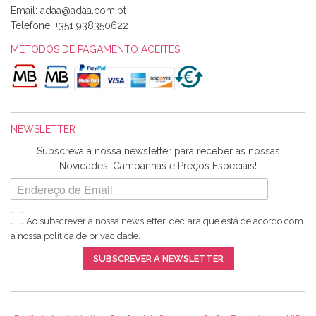
Email:
Alexandra Morais
Telefone:
+351 938350622
Olá boa Noite. Os meus tecidos chegaram hoje. Muito
obrigada pelo miminho que dá um jeitaço pras minhas linhas
MÉTODOS DE PAGAMENTO ACEITES
de bordar e não sei o que pões nos tecidos, mas que cheiram
maravilhosamente ... cheiram! :) Muito Obrigada.
NEWSLETTER
Ana Franco
Subscreva a nossa newsletter para receber as nossas
Harita a minha encomenda já chegou. :) Muito obrigada pela
Novidades, Campanhas e Preços Especiais!
rapidez no envio, pela qualidade dos materiais que me
enviaste e pela simpatia de sempre. :)
Ao subscrever a nossa newsletter, declara que está de acordo com
a nossa
política de privacidade
.
Catarina Amaro
SUBSCREVER A NEWSLETTER
5 estrelas. Gosto muito do serviço. A Harita Chotalal é muito
disponível e atenciosa. Os artigos chegam rápido.
Recomendo.