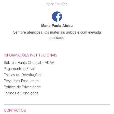
encomendar.
Maria Paula Abreu
Sempre atenciosa. Os materiais únicos e com elevada
qualidade.
INFORMAÇÕES INSTITUCIONAIS
Rosa Medeiros
Sobre a Harita Chotalal - ADAA
Tudo chegou em condições, pois os produtos vieram muito
Pagamento e Envio
bem acondicionados. Estou plenamente satisfeita com os
Trocas ou Devoluções
produtos adquiridos. Relativamente à bolsa, tem um tecido
Perguntas Frequentes
com um padrão e cores muito bonitas e a execução está
perfeitíssima. Futuramente penso voltar a comprar na vossa
Política de Privacidade
loja, têm excelentes artigos a um preço muito justo. A
Termos e Condições
expedição da encomenda foi muito rápida.
CONTACTOS