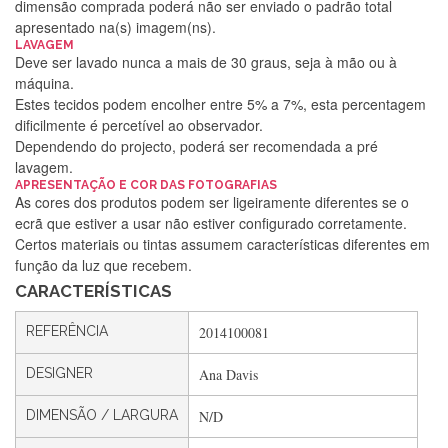
dimensão comprada poderá não ser enviado o padrão total
apresentado na(s) imagem(ns).
LAVAGEM
Deve ser lavado nunca a mais de 30 graus, seja à mão ou à
máquina.
Estes tecidos podem encolher entre 5% a 7%, esta percentagem
dificilmente é percetível ao observador.
Dependendo do projecto, poderá ser recomendada a pré
lavagem.
Silvia Lopes
APRESENTAÇÃO E COR DAS FOTOGRAFIAS
As cores dos produtos podem ser ligeiramente diferentes se o
Encomenda direitinha. Rapidez e segurança. Volto a
ecrã que estiver a usar não estiver configurado corretamente.
encomendar.
Certos materiais ou tintas assumem características diferentes em
função da luz que recebem.
CARACTERÍSTICAS
Silvia André
REFERÊNCIA
2014100081
Gostei ,Serviço bastante rápido. recomendo
DESIGNER
Ana Davis
DIMENSÃO / LARGURA
N/D
Filipa Freire