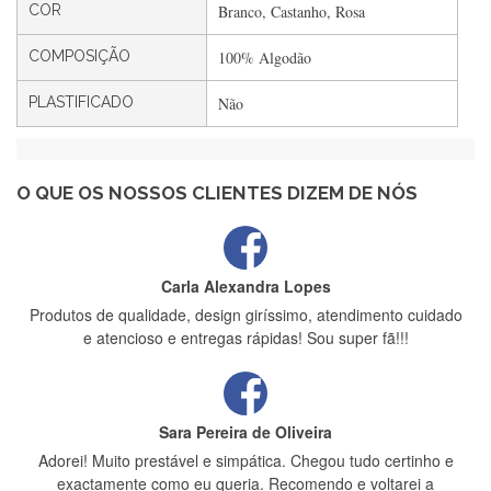
Rápido, atendimento 5*. Hoje chegará a segunda encomenda
COR
Branco, Castanho, Rosa
feita de muitas certamente❤️
COMPOSIÇÃO
100% Algodão
PLASTIFICADO
Não
Maria Aldeano
Recebi a minha encomenda, rápida entrega e vinha muito
bem protegida para o transporte, muito obrigada , serviço 5
estrelas
O QUE OS NOSSOS CLIENTES DIZEM DE NÓS
Carla Alexandra Lopes
Produtos de qualidade, design giríssimo, atendimento cuidado
e atencioso e entregas rápidas! Sou super fã!!!
Sara Pereira de Oliveira
Adorei! Muito prestável e simpática. Chegou tudo certinho e
exactamente como eu queria. Recomendo e voltarei a