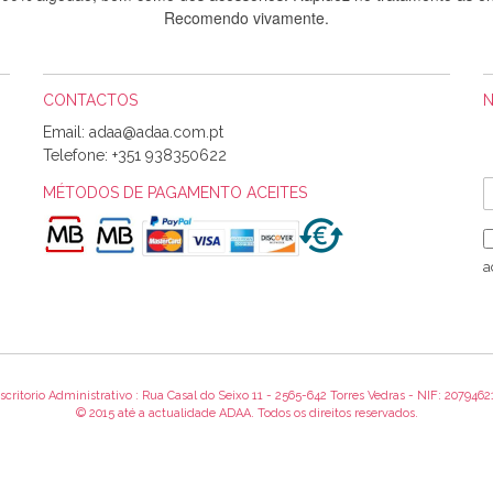
Recomendo vivamente.
CONTACTOS
Sílvia Maria Bernardino Mestre
Email:
Informo que recebi hoje a encomenda, gostei muito dos tecidos.
Telefone:
+351 938350622
MÉTODOS DE PAGAMENTO ACEITES
Rosa Medeiros
o bem acondicionados. Estou plenamente satisfeita com os produtos 
a
itíssima. Futuramente penso voltar a comprar na vossa loja, têm exce
encomenda foi muito rápida.
scritorio Administrativo : Rua Casal do Seixo 11 - 2565-642 Torres Vedras - NIF: 2079462
Alexandra Morais
© 2015 até a actualidade ADAA. Todos os direitos reservados.
 obrigada pelo miminho que dá um jeitaço pras minhas linhas de bord
maravilhosamente ... cheiram! :) Muito Obrigada.