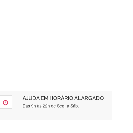
AJUDA EM HORÁRIO ALARGADO
rtamente❤️
Das 9h às 22h de Seg. a Sáb.
brigada , serviço 5 estrelas