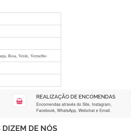
Silvia Lopes
Encomenda direitinha. Rapidez e segurança. Volto a encomendar.
anja, Rosa, Verde, Vermelho
Silvia André
Gostei ,Serviço bastante rápido. recomendo
Filipa Freire
REALIZAÇÃO DE ENCOMENDAS
tendimento 5*. Hoje chegará a segunda encomenda feita de muitas ce
Encomendas através do Site, Instagram,
Facebook, WhatsApp, Webchat e Email.
Maria Aldeano
 DIZEM DE NÓS
ápida entrega e vinha muito bem protegida para o transporte, muito o