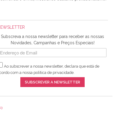
NEWSLETTER
Subscreva a nossa newsletter para receber as nossas
Novidades, Campanhas e Preços Especiais!
Ao subscrever a nossa newsletter, declara que está de
adquiridos. Relativamente à bolsa, tem um tecido com um
cordo com a nossa
política de privacidade
.
lentes artigos a um preço muito justo. A expedição da
SUBSCREVER A NEWSLETTER
13
ar e não sei o que pões nos tecidos, mas que cheiram