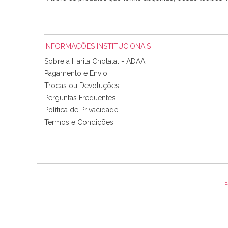
INFORMAÇÕES INSTITUCIONAIS
Sobre a Harita Chotalal - ADAA
Pagamento e Envio
Trocas ou Devoluções
Perguntas Frequentes
Política de Privacidade
Tudo chegou em condições, pois os produtos vieram muit
Termos e Condições
padrão e cores muito bonitas e a execução está perfe
E
Olá boa Noite. Os meus tecidos chegaram hoje. Muito