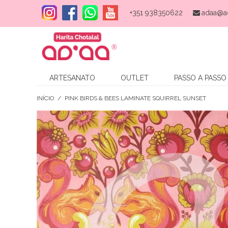
+351 938350622
adaa@a
ARTESANATO
OUTLET
PASSO A PASSO
INÍCIO
/
PINK BIRDS & BEES LAMINATE SQUIRREL SUNSET