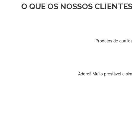
O QUE OS NOSSOS CLIENTES
Recebi a minha encomenda, r
Produtos de qualida
Adorei! Muito prestável e s