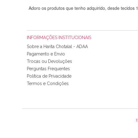
Adoro os produtos que tenho adquirido, desde tecidos
INFORMAÇÕES INSTITUCIONAIS
Sobre a Harita Chotalal - ADAA
Pagamento e Envio
Trocas ou Devoluções
Perguntas Frequentes
Política de Privacidade
Tudo chegou em condições, pois os produtos vieram muit
Termos e Condições
padrão e cores muito bonitas e a execução está perfe
E
Olá boa Noite. Os meus tecidos chegaram hoje. Muito