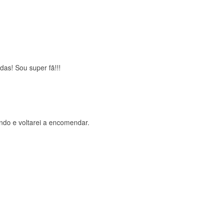
brigada , serviço 5 estrelas
das! Sou super fã!!!
ndo e voltarei a encomendar.