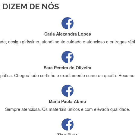
 DIZEM DE NÓS
ápida entrega e vinha muito bem protegida para o transporte, muito o
Carla Alexandra Lopes
de, design giríssimo, atendimento cuidado e atencioso e entregas rápi
Sara Pereira de Oliveira
impática. Chegou tudo certinho e exactamente como eu queria. Recome
Maria Paula Abreu
Sempre atenciosa. Os materiais únicos e com elevada qualidade.
Tina Pires