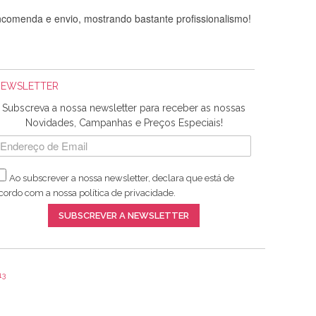
comenda e envio, mostrando bastante profissionalismo!
NEWSLETTER
Subscreva a nossa newsletter para receber as nossas
Novidades, Campanhas e Preços Especiais!
Ao subscrever a nossa newsletter, declara que está de
adquiridos. Relativamente à bolsa, tem um tecido com um
cordo com a nossa
política de privacidade
.
lentes artigos a um preço muito justo. A expedição da
SUBSCREVER A NEWSLETTER
13
ar e não sei o que pões nos tecidos, mas que cheiram