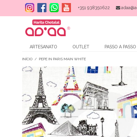
+351 938350622
adaa@a
ARTESANATO
OUTLET
PASSO A PASSO
INÍCIO
/
PEPE IN PARIS MAIN WHITE