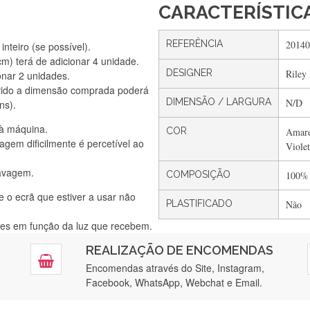
CARACTERÍSTIC
REFERÊNCIA
20140
nteiro (se possível).
) terá de adicionar 4 unidade.
DESIGNER
Riley
onar 2 unidades.
Silvia Lopes
vido a dimensão comprada poderá
Encomenda direitinha. Rapidez e segurança. Volto a encomendar.
DIMENSÃO / LARGURA
N/D
ns).
 à máquina.
COR
Amare
gem dificilmente é percetível ao
Viole
Silvia André
lavagem.
Gostei ,Serviço bastante rápido. recomendo
COMPOSIÇÃO
100%
e o ecrã que estiver a usar não
PLASTIFICADO
Não
ntes em função da luz que recebem.
Filipa Freire
REALIZAÇÃO DE ENCOMENDAS
tendimento 5*. Hoje chegará a segunda encomenda feita de muitas ce
Encomendas através do Site, Instagram,
Facebook, WhatsApp, Webchat e Email.
Maria Aldeano