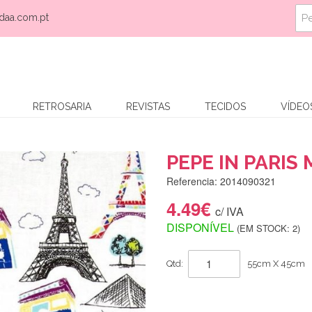
daa.com.pt
RETROSARIA
REVISTAS
TECIDOS
VÍDEO
PEPE IN PARIS
Referencia: 2014090321
4.49€
c/ IVA
DISPONÍVEL
(EM STOCK: 2)
Qtd:
55cm X 45cm