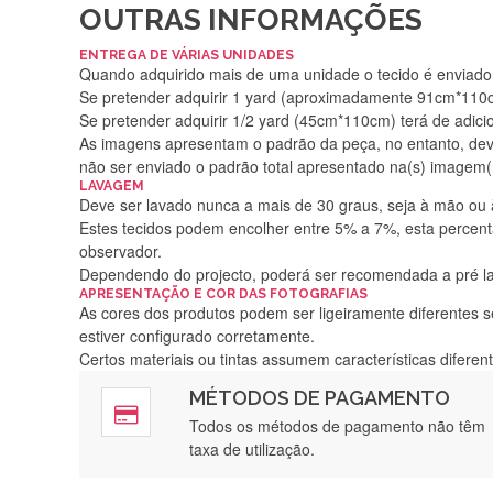
OUTRAS INFORMAÇÕES
ENTREGA DE VÁRIAS UNIDADES
Quando adquirido mais de uma unidade o tecido é enviado i
Se pretender adquirir 1 yard (aproximadamente 91cm*110cm
Se pretender adquirir 1/2 yard (45cm*110cm) terá de adici
As imagens apresentam o padrão da peça, no entanto, de
não ser enviado o padrão total apresentado na(s) imagem(
LAVAGEM
Deve ser lavado nunca a mais de 30 graus, seja à mão ou
Estes tecidos podem encolher entre 5% a 7%, esta percenta
observador.
Dependendo do projecto, poderá ser recomendada a pré 
APRESENTAÇÃO E COR DAS FOTOGRAFIAS
As cores dos produtos podem ser ligeiramente diferentes s
estiver configurado corretamente.
Certos materiais ou tintas assumem características difere
MÉTODOS DE PAGAMENTO
Rápido, a
Todos os métodos de pagamento não têm
taxa de utilização.