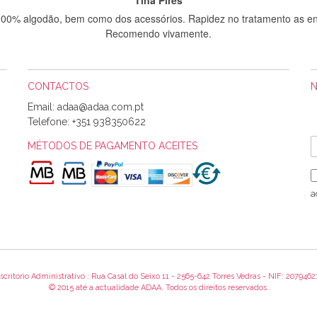
 100% algodão, bem como dos acessórios. Rapidez no tratamento as en
Recomendo vivamente.
CONTACTOS
Sílvia Maria Bernardino Mestre
Email:
Informo que recebi hoje a encomenda, gostei muito dos tecidos.
Telefone:
+351 938350622
MÉTODOS DE PAGAMENTO ACEITES
Rosa Medeiros
o bem acondicionados. Estou plenamente satisfeita com os produtos 
a
itíssima. Futuramente penso voltar a comprar na vossa loja, têm exce
encomenda foi muito rápida.
scritorio Administrativo : Rua Casal do Seixo 11 - 2565-642 Torres Vedras - NIF: 2079462
Alexandra Morais
© 2015 até a actualidade ADAA. Todos os direitos reservados.
 obrigada pelo miminho que dá um jeitaço pras minhas linhas de bord
maravilhosamente ... cheiram! :) Muito Obrigada.