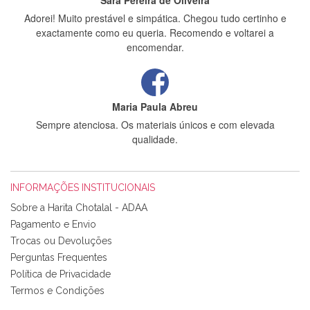
Sara Pereira de Oliveira
Adorei! Muito prestável e simpática. Chegou tudo certinho e
exactamente como eu queria. Recomendo e voltarei a
encomendar.
Maria Paula Abreu
Sempre atenciosa. Os materiais únicos e com elevada
qualidade.
INFORMAÇÕES INSTITUCIONAIS
Rosa Medeiros
Sobre a Harita Chotalal - ADAA
Tudo chegou em condições, pois os produtos vieram muito
Pagamento e Envio
bem acondicionados. Estou plenamente satisfeita com os
Trocas ou Devoluções
produtos adquiridos. Relativamente à bolsa, tem um tecido
Perguntas Frequentes
com um padrão e cores muito bonitas e a execução está
perfeitíssima. Futuramente penso voltar a comprar na vossa
Política de Privacidade
loja, têm excelentes artigos a um preço muito justo. A
Termos e Condições
expedição da encomenda foi muito rápida.