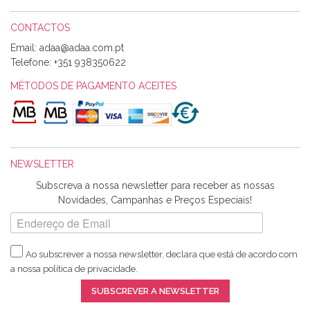
CONTACTOS
Email:
Alexandra Morais
Telefone:
+351 938350622
Olá boa Noite. Os meus tecidos chegaram hoje. Muito
obrigada pelo miminho que dá um jeitaço pras minhas linhas
MÉTODOS DE PAGAMENTO ACEITES
de bordar e não sei o que pões nos tecidos, mas que cheiram
maravilhosamente ... cheiram! :) Muito Obrigada.
NEWSLETTER
Ana Franco
Subscreva a nossa newsletter para receber as nossas
Harita a minha encomenda já chegou. :) Muito obrigada pela
Novidades, Campanhas e Preços Especiais!
rapidez no envio, pela qualidade dos materiais que me
enviaste e pela simpatia de sempre. :)
Ao subscrever a nossa newsletter, declara que está de acordo com
a nossa
política de privacidade
.
Catarina Amaro
SUBSCREVER A NEWSLETTER
5 estrelas. Gosto muito do serviço. A Harita Chotalal é muito