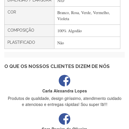
DIMENSÃO / LARGURA
N/D
Filipa Freire
COR
Branco, Rosa, Verde, Vermelho,
Rápido, atendimento 5*. Hoje chegará a segunda encomenda
Violeta
feita de muitas certamente❤️
COMPOSIÇÃO
100% Algodão
PLASTIFICADO
Não
Maria Aldeano
Recebi a minha encomenda, rápida entrega e vinha muito
bem protegida para o transporte, muito obrigada , serviço 5
estrelas
O QUE OS NOSSOS CLIENTES DIZEM DE NÓS
Carla Alexandra Lopes
Produtos de qualidade, design giríssimo, atendimento cuidado
e atencioso e entregas rápidas! Sou super fã!!!