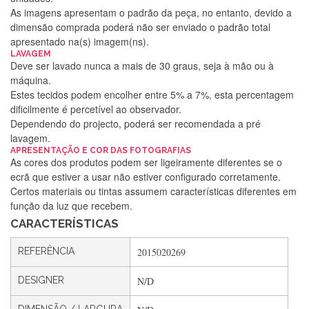
As imagens apresentam o padrão da peça, no entanto, devido a
dimensão comprada poderá não ser enviado o padrão total
apresentado na(s) imagem(ns).
LAVAGEM
Deve ser lavado nunca a mais de 30 graus, seja à mão ou à
máquina.
Estes tecidos podem encolher entre 5% a 7%, esta percentagem
dificilmente é percetível ao observador.
Dependendo do projecto, poderá ser recomendada a pré
lavagem.
APRESENTAÇÃO E COR DAS FOTOGRAFIAS
Silvia Lopes
As cores dos produtos podem ser ligeiramente diferentes se o
ecrã que estiver a usar não estiver configurado corretamente.
Encomenda direitinha. Rapidez e segurança. Volto a
Certos materiais ou tintas assumem características diferentes em
encomendar.
função da luz que recebem.
CARACTERÍSTICAS
Silvia André
REFERÊNCIA
2015020269
Gostei ,Serviço bastante rápido. recomendo
DESIGNER
N/D