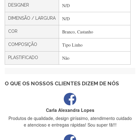
DESIGNER
N/D
DIMENSÃO / LARGURA
N/D
Filipa Freire
Rápido, atendimento 5*. Hoje chegará a segunda encomenda
COR
Branco, Castanho
feita de muitas certamente❤️
COMPOSIÇÃO
Tipo Linho
PLASTIFICADO
Não
Maria Aldeano
Recebi a minha encomenda, rápida entrega e vinha muito
bem protegida para o transporte, muito obrigada , serviço 5
estrelas
O QUE OS NOSSOS CLIENTES DIZEM DE NÓS
Carla Alexandra Lopes
Produtos de qualidade, design giríssimo, atendimento cuidado
e atencioso e entregas rápidas! Sou super fã!!!