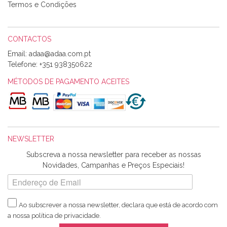
loja, têm excelentes artigos a um preço muito justo. A
Termos e Condições
expedição da encomenda foi muito rápida.
CONTACTOS
Email:
Alexandra Morais
Telefone:
+351 938350622
Olá boa Noite. Os meus tecidos chegaram hoje. Muito
obrigada pelo miminho que dá um jeitaço pras minhas linhas
MÉTODOS DE PAGAMENTO ACEITES
de bordar e não sei o que pões nos tecidos, mas que cheiram
maravilhosamente ... cheiram! :) Muito Obrigada.
NEWSLETTER
Ana Franco
Subscreva a nossa newsletter para receber as nossas
Harita a minha encomenda já chegou. :) Muito obrigada pela
Novidades, Campanhas e Preços Especiais!
rapidez no envio, pela qualidade dos materiais que me
enviaste e pela simpatia de sempre. :)
Ao subscrever a nossa newsletter, declara que está de acordo com
a nossa
política de privacidade
.
Catarina Amaro