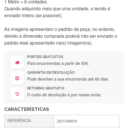
1 Metro = 6 unidades
Quando adquirido mais que uma unidade, o tecido é
enviado inteiro (se possível).
As imagens apresentam o padrão da peça, no entanto,
devido a dimensão comprada poderá não ser enviado o
padrão total apresentado na(s) imagem(ns).
PORTES GRATUITOS
Para encomendas a partir de 50€.
GARANTIA DE DEVOLUÇÃO
Silvia Lopes
Pode devolver a sua encomenda até 60 dias.
Encomenda direitinha. Rapidez e segurança. Volto a
RETORNO GRATUITO
encomendar.
O custo de devolução é por nossa conta.
CARACTERÍSTICAS
Silvia André
REFERÊNCIA
2015100019
Gostei ,Serviço bastante rápido. recomendo