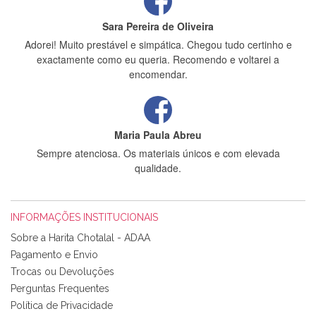
Sara Pereira de Oliveira
Adorei! Muito prestável e simpática. Chegou tudo certinho e
exactamente como eu queria. Recomendo e voltarei a
encomendar.
Maria Paula Abreu
Sempre atenciosa. Os materiais únicos e com elevada
qualidade.
INFORMAÇÕES INSTITUCIONAIS
Rosa Medeiros
Sobre a Harita Chotalal - ADAA
Tudo chegou em condições, pois os produtos vieram muito
Pagamento e Envio
bem acondicionados. Estou plenamente satisfeita com os
Trocas ou Devoluções
produtos adquiridos. Relativamente à bolsa, tem um tecido
Perguntas Frequentes
com um padrão e cores muito bonitas e a execução está
perfeitíssima. Futuramente penso voltar a comprar na vossa
Política de Privacidade