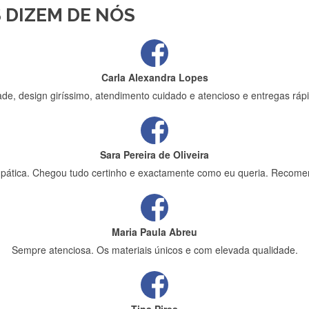
 DIZEM DE NÓS
ápida entrega e vinha muito bem protegida para o transporte, muito o
Carla Alexandra Lopes
de, design giríssimo, atendimento cuidado e atencioso e entregas rápi
Sara Pereira de Oliveira
impática. Chegou tudo certinho e exactamente como eu queria. Recome
Maria Paula Abreu
Sempre atenciosa. Os materiais únicos e com elevada qualidade.
Tina Pires