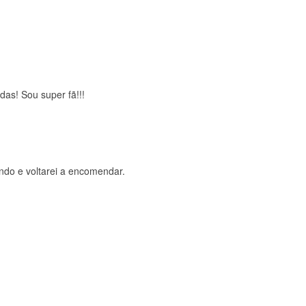
brigada , serviço 5 estrelas
das! Sou super fã!!!
ndo e voltarei a encomendar.