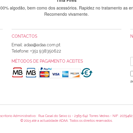
 100% algodão, bem como dos acessórios. Rapidez no tratamento as en
Recomendo vivamente.
CONTACTOS
Sílvia Maria Bernardino Mestre
Email:
Informo que recebi hoje a encomenda, gostei muito dos tecidos.
Telefone:
+351 938350622
MÉTODOS DE PAGAMENTO ACEITES
Rosa Medeiros
o bem acondicionados. Estou plenamente satisfeita com os produtos 
a
itíssima. Futuramente penso voltar a comprar na vossa loja, têm exce
encomenda foi muito rápida.
scritorio Administrativo : Rua Casal do Seixo 11 - 2565-642 Torres Vedras - NIF: 2079462
Alexandra Morais
© 2015 até a actualidade ADAA. Todos os direitos reservados.
 obrigada pelo miminho que dá um jeitaço pras minhas linhas de bord
maravilhosamente ... cheiram! :) Muito Obrigada.