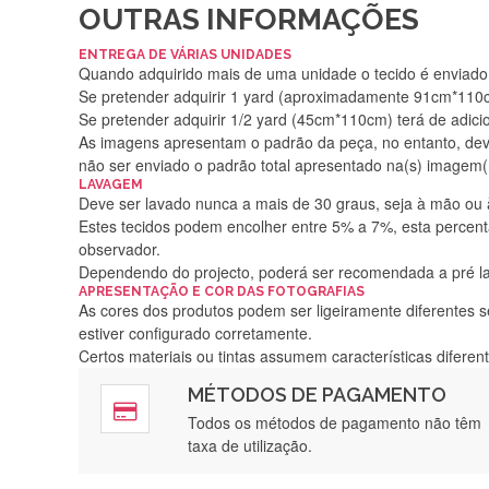
OUTRAS INFORMAÇÕES
ENTREGA DE VÁRIAS UNIDADES
Quando adquirido mais de uma unidade o tecido é enviado i
Se pretender adquirir 1 yard (aproximadamente 91cm*110cm
Se pretender adquirir 1/2 yard (45cm*110cm) terá de adici
As imagens apresentam o padrão da peça, no entanto, de
não ser enviado o padrão total apresentado na(s) imagem(
LAVAGEM
Deve ser lavado nunca a mais de 30 graus, seja à mão ou
Estes tecidos podem encolher entre 5% a 7%, esta percenta
observador.
Dependendo do projecto, poderá ser recomendada a pré 
APRESENTAÇÃO E COR DAS FOTOGRAFIAS
As cores dos produtos podem ser ligeiramente diferentes s
estiver configurado corretamente.
Certos materiais ou tintas assumem características difere
MÉTODOS DE PAGAMENTO
Rápido, a
Todos os métodos de pagamento não têm
taxa de utilização.