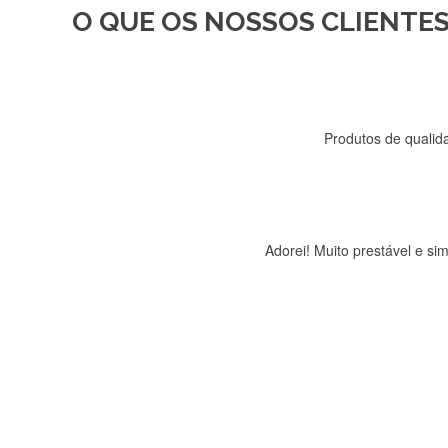
O QUE OS NOSSOS CLIENTES
Recebi a minha encomenda, r
Produtos de qualida
Adorei! Muito prestável e s