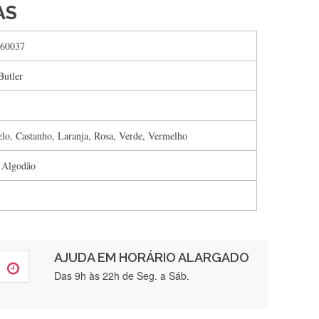
AS
60037
utler
lo, Castanho, Laranja, Rosa, Verde, Vermelho
 Algodão
AJUDA EM HORÁRIO ALARGADO
rtamente❤️
Das 9h às 22h de Seg. a Sáb.