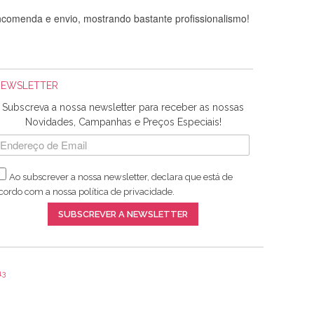
comenda e envio, mostrando bastante profissionalismo!
NEWSLETTER
Subscreva a nossa newsletter para receber as nossas
Novidades, Campanhas e Preços Especiais!
Ao subscrever a nossa newsletter, declara que está de
adquiridos. Relativamente à bolsa, tem um tecido com um
cordo com a nossa
política de privacidade
.
lentes artigos a um preço muito justo. A expedição da
SUBSCREVER A NEWSLETTER
13
ar e não sei o que pões nos tecidos, mas que cheiram