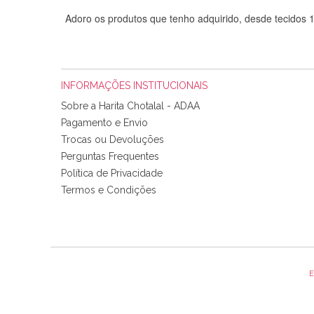
Adoro os produtos que tenho adquirido, desde tecidos
INFORMAÇÕES INSTITUCIONAIS
Sobre a Harita Chotalal - ADAA
Pagamento e Envio
Trocas ou Devoluções
Perguntas Frequentes
Política de Privacidade
Tudo chegou em condições, pois os produtos vieram muit
Termos e Condições
padrão e cores muito bonitas e a execução está perfe
E
Olá boa Noite. Os meus tecidos chegaram hoje. Muito