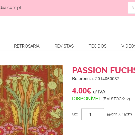
daa.com.pt
RETROSARIA
REVISTAS
TECIDOS
VÍDEO
PASSION FUCH
Referencia: 2014060037
4.00€
c/ IVA
DISPONÍVEL
(EM STOCK: 2)
Qtd:
55cm X 45cm