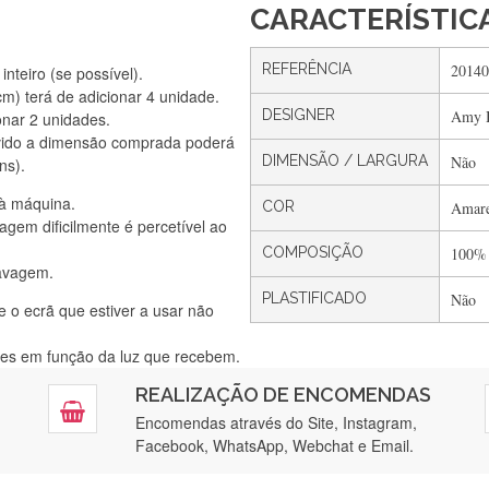
CARACTERÍSTIC
REFERÊNCIA
20140
nteiro (se possível).
) terá de adicionar 4 unidade.
DESIGNER
Amy B
onar 2 unidades.
Silvia Lopes
vido a dimensão comprada poderá
Encomenda direitinha. Rapidez e segurança. Volto a encomendar.
DIMENSÃO / LARGURA
Não
ns).
 à máquina.
COR
Amare
gem dificilmente é percetível ao
Silvia André
COMPOSIÇÃO
100%
lavagem.
Gostei ,Serviço bastante rápido. recomendo
PLASTIFICADO
Não
e o ecrã que estiver a usar não
ntes em função da luz que recebem.
Filipa Freire
REALIZAÇÃO DE ENCOMENDAS
tendimento 5*. Hoje chegará a segunda encomenda feita de muitas ce
Encomendas através do Site, Instagram,
Facebook, WhatsApp, Webchat e Email.
Maria Aldeano