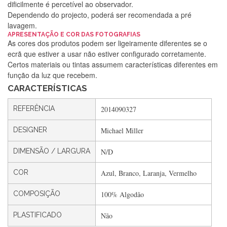
dificilmente é percetível ao observador.
Dependendo do projecto, poderá ser recomendada a pré
lavagem.
Silvia Lopes
APRESENTAÇÃO E COR DAS FOTOGRAFIAS
As cores dos produtos podem ser ligeiramente diferentes se o
Encomenda direitinha. Rapidez e segurança. Volto a
ecrã que estiver a usar não estiver configurado corretamente.
encomendar.
Certos materiais ou tintas assumem características diferentes em
função da luz que recebem.
CARACTERÍSTICAS
Silvia André
REFERÊNCIA
2014090327
Gostei ,Serviço bastante rápido. recomendo
DESIGNER
Michael Miller
DIMENSÃO / LARGURA
N/D
Filipa Freire
Rápido, atendimento 5*. Hoje chegará a segunda encomenda
COR
Azul, Branco, Laranja, Vermelho
feita de muitas certamente❤️
COMPOSIÇÃO
100% Algodão
PLASTIFICADO
Não
Maria Aldeano