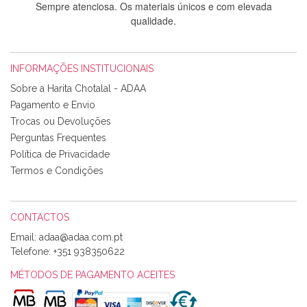
Sempre atenciosa. Os materiais únicos e com elevada
qualidade.
INFORMAÇÕES INSTITUCIONAIS
Rosa Medeiros
Sobre a Harita Chotalal - ADAA
Tudo chegou em condições, pois os produtos vieram muito
Pagamento e Envio
bem acondicionados. Estou plenamente satisfeita com os
Trocas ou Devoluções
produtos adquiridos. Relativamente à bolsa, tem um tecido
Perguntas Frequentes
com um padrão e cores muito bonitas e a execução está
perfeitíssima. Futuramente penso voltar a comprar na vossa
Política de Privacidade
loja, têm excelentes artigos a um preço muito justo. A
Termos e Condições
expedição da encomenda foi muito rápida.
CONTACTOS
Email:
Alexandra Morais
Telefone:
+351 938350622
Olá boa Noite. Os meus tecidos chegaram hoje. Muito
obrigada pelo miminho que dá um jeitaço pras minhas linhas
MÉTODOS DE PAGAMENTO ACEITES
de bordar e não sei o que pões nos tecidos, mas que cheiram
maravilhosamente ... cheiram! :) Muito Obrigada.