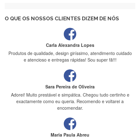
Recebi a minha encomenda, rápida entrega e vinha muito
bem protegida para o transporte, muito obrigada , serviço 5
estrelas
O QUE OS NOSSOS CLIENTES DIZEM DE NÓS
Carla Alexandra Lopes
Produtos de qualidade, design giríssimo, atendimento cuidado
e atencioso e entregas rápidas! Sou super fã!!!
Sara Pereira de Oliveira
Adorei! Muito prestável e simpática. Chegou tudo certinho e
exactamente como eu queria. Recomendo e voltarei a
encomendar.
Maria Paula Abreu