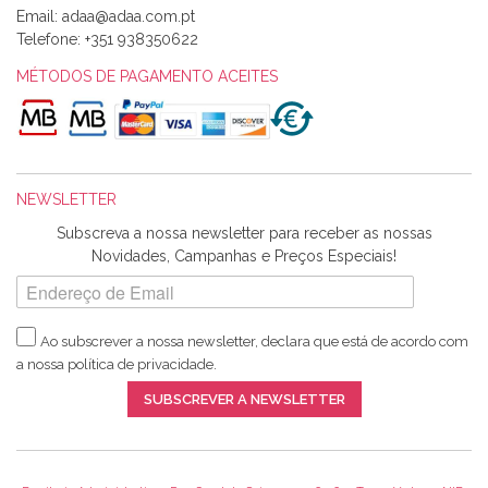
Email:
Alexandra Morais
Telefone:
+351 938350622
Olá boa Noite. Os meus tecidos chegaram hoje. Muito
obrigada pelo miminho que dá um jeitaço pras minhas linhas
MÉTODOS DE PAGAMENTO ACEITES
de bordar e não sei o que pões nos tecidos, mas que cheiram
maravilhosamente ... cheiram! :) Muito Obrigada.
NEWSLETTER
Ana Franco
Subscreva a nossa newsletter para receber as nossas
Harita a minha encomenda já chegou. :) Muito obrigada pela
Novidades, Campanhas e Preços Especiais!
rapidez no envio, pela qualidade dos materiais que me
enviaste e pela simpatia de sempre. :)
Ao subscrever a nossa newsletter, declara que está de acordo com
a nossa
política de privacidade
.
Catarina Amaro
SUBSCREVER A NEWSLETTER
5 estrelas. Gosto muito do serviço. A Harita Chotalal é muito
disponível e atenciosa. Os artigos chegam rápido.
Recomendo.