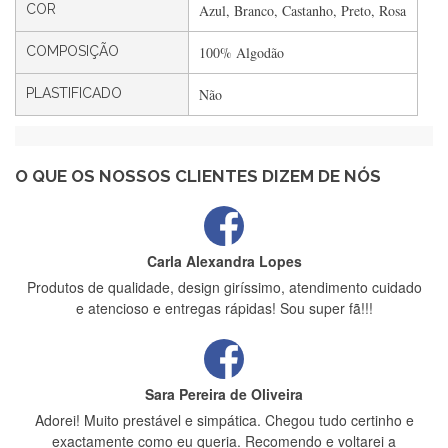
Rápido, atendimento 5*. Hoje chegará a segunda encomenda
COR
Azul, Branco, Castanho, Preto, Rosa
feita de muitas certamente❤️
COMPOSIÇÃO
100% Algodão
PLASTIFICADO
Não
Maria Aldeano
Recebi a minha encomenda, rápida entrega e vinha muito
bem protegida para o transporte, muito obrigada , serviço 5
estrelas
O QUE OS NOSSOS CLIENTES DIZEM DE NÓS
Carla Alexandra Lopes
Produtos de qualidade, design giríssimo, atendimento cuidado
e atencioso e entregas rápidas! Sou super fã!!!
Sara Pereira de Oliveira
Adorei! Muito prestável e simpática. Chegou tudo certinho e
exactamente como eu queria. Recomendo e voltarei a