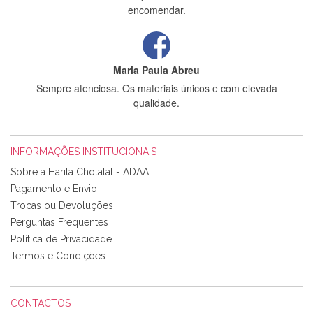
encomendar.
Maria Paula Abreu
Sempre atenciosa. Os materiais únicos e com elevada
qualidade.
INFORMAÇÕES INSTITUCIONAIS
Rosa Medeiros
Sobre a Harita Chotalal - ADAA
Tudo chegou em condições, pois os produtos vieram muito
Pagamento e Envio
bem acondicionados. Estou plenamente satisfeita com os
Trocas ou Devoluções
produtos adquiridos. Relativamente à bolsa, tem um tecido
Perguntas Frequentes
com um padrão e cores muito bonitas e a execução está
perfeitíssima. Futuramente penso voltar a comprar na vossa
Política de Privacidade
loja, têm excelentes artigos a um preço muito justo. A
Termos e Condições
expedição da encomenda foi muito rápida.
CONTACTOS