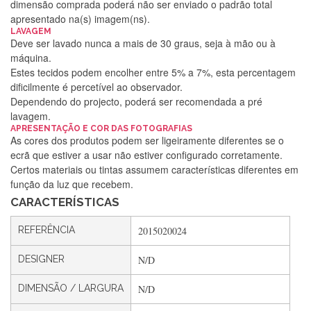
dimensão comprada poderá não ser enviado o padrão total
apresentado na(s) imagem(ns).
LAVAGEM
Deve ser lavado nunca a mais de 30 graus, seja à mão ou à
máquina.
Estes tecidos podem encolher entre 5% a 7%, esta percentagem
dificilmente é percetível ao observador.
Dependendo do projecto, poderá ser recomendada a pré
lavagem.
Silvia Lopes
APRESENTAÇÃO E COR DAS FOTOGRAFIAS
As cores dos produtos podem ser ligeiramente diferentes se o
Encomenda direitinha. Rapidez e segurança. Volto a
ecrã que estiver a usar não estiver configurado corretamente.
encomendar.
Certos materiais ou tintas assumem características diferentes em
função da luz que recebem.
CARACTERÍSTICAS
Silvia André
REFERÊNCIA
2015020024
Gostei ,Serviço bastante rápido. recomendo
DESIGNER
N/D
DIMENSÃO / LARGURA
N/D
Filipa Freire