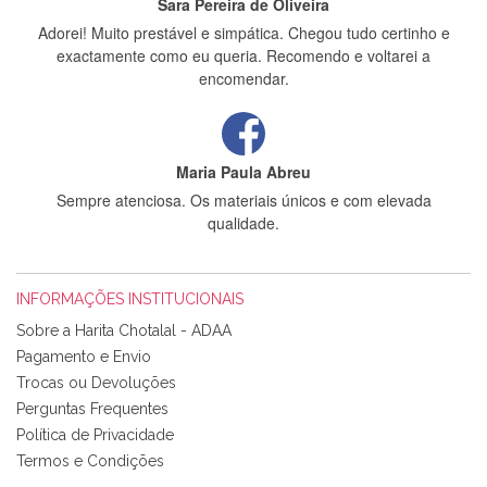
Sara Pereira de Oliveira
Adorei! Muito prestável e simpática. Chegou tudo certinho e
exactamente como eu queria. Recomendo e voltarei a
encomendar.
Maria Paula Abreu
Sempre atenciosa. Os materiais únicos e com elevada
qualidade.
INFORMAÇÕES INSTITUCIONAIS
Rosa Medeiros
Sobre a Harita Chotalal - ADAA
Tudo chegou em condições, pois os produtos vieram muito
Pagamento e Envio
bem acondicionados. Estou plenamente satisfeita com os
Trocas ou Devoluções
produtos adquiridos. Relativamente à bolsa, tem um tecido
Perguntas Frequentes
com um padrão e cores muito bonitas e a execução está
perfeitíssima. Futuramente penso voltar a comprar na vossa
Política de Privacidade
loja, têm excelentes artigos a um preço muito justo. A
Termos e Condições
expedição da encomenda foi muito rápida.