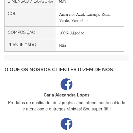
DIMENSÃO / LARGURA
N/D
Filipa Freire
COR
Amarelo, Azul, Laranja, Rosa,
Rápido, atendimento 5*. Hoje chegará a segunda encomenda
Verde, Vermelho
feita de muitas certamente❤️
COMPOSIÇÃO
100% Algodão
PLASTIFICADO
Não
Maria Aldeano
Recebi a minha encomenda, rápida entrega e vinha muito
bem protegida para o transporte, muito obrigada , serviço 5
estrelas
O QUE OS NOSSOS CLIENTES DIZEM DE NÓS
Carla Alexandra Lopes
Produtos de qualidade, design giríssimo, atendimento cuidado
e atencioso e entregas rápidas! Sou super fã!!!