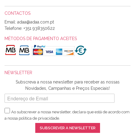
CONTACTOS
Email:
Alexandra Morais
Telefone:
+351 938350622
Olá boa Noite. Os meus tecidos chegaram hoje. Muito
obrigada pelo miminho que dá um jeitaço pras minhas linhas
MÉTODOS DE PAGAMENTO ACEITES
de bordar e não sei o que pões nos tecidos, mas que cheiram
maravilhosamente ... cheiram! :) Muito Obrigada.
NEWSLETTER
Ana Franco
Subscreva a nossa newsletter para receber as nossas
Harita a minha encomenda já chegou. :) Muito obrigada pela
Novidades, Campanhas e Preços Especiais!
rapidez no envio, pela qualidade dos materiais que me
enviaste e pela simpatia de sempre. :)
Ao subscrever a nossa newsletter, declara que está de acordo com
a nossa
política de privacidade
.
Catarina Amaro
SUBSCREVER A NEWSLETTER
5 estrelas. Gosto muito do serviço. A Harita Chotalal é muito