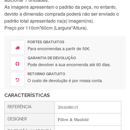
As imagens apresentam o padrão da peça, no entanto,
devido a dimensão comprada poderá não ser enviado o
padrão total apresentado na(s) imagem(ns).
Preço por 110cm*60cm (Largura*Altura).
PORTES GRATUITOS
Para encomendas a partir de 50€.
GARANTIA DE DEVOLUÇÃO
Pode devolver a sua encomenda até 60 dias.
Silvia Lopes
RETORNO GRATUITO
Encomenda direitinha. Rapidez e segurança. Volto a
O custo de devolução é por nossa conta.
encomendar.
CARACTERÍSTICAS
Silvia André
REFERÊNCIA
2014100115
Gostei ,Serviço bastante rápido. recomendo
DESIGNER
Pillow & Maxfield