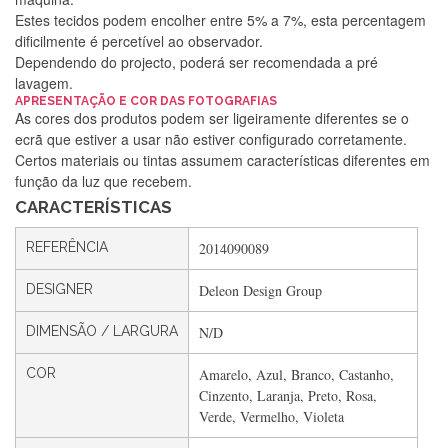
Estes tecidos podem encolher entre 5% a 7%, esta percentagem
dificilmente é percetível ao observador.
Dependendo do projecto, poderá ser recomendada a pré
lavagem.
APRESENTAÇÃO E COR DAS FOTOGRAFIAS
As cores dos produtos podem ser ligeiramente diferentes se o
Silvia Lopes
ecrã que estiver a usar não estiver configurado corretamente.
Certos materiais ou tintas assumem características diferentes em
Encomenda direitinha. Rapidez e segurança. Volto a
função da luz que recebem.
encomendar.
CARACTERÍSTICAS
REFERÊNCIA
2014090089
Silvia André
DESIGNER
Deleon Design Group
Gostei ,Serviço bastante rápido. recomendo
DIMENSÃO / LARGURA
N/D
COR
Amarelo, Azul, Branco, Castanho,
Filipa Freire
Cinzento, Laranja, Preto, Rosa,
Rápido, atendimento 5*. Hoje chegará a segunda encomenda
Verde, Vermelho, Violeta
feita de muitas certamente❤️