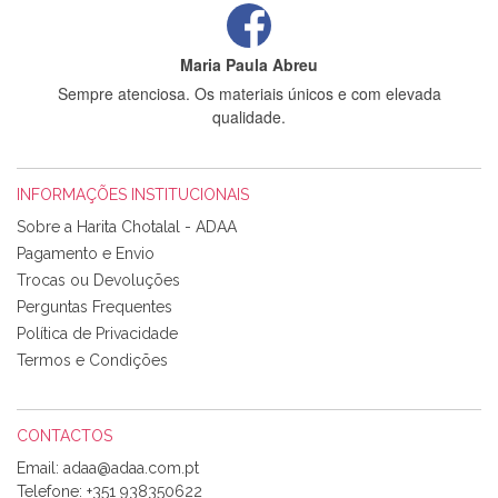
Maria Paula Abreu
Sempre atenciosa. Os materiais únicos e com elevada
qualidade.
INFORMAÇÕES INSTITUCIONAIS
Rosa Medeiros
Sobre a Harita Chotalal - ADAA
Tudo chegou em condições, pois os produtos vieram muito
Pagamento e Envio
bem acondicionados. Estou plenamente satisfeita com os
Trocas ou Devoluções
produtos adquiridos. Relativamente à bolsa, tem um tecido
Perguntas Frequentes
com um padrão e cores muito bonitas e a execução está
perfeitíssima. Futuramente penso voltar a comprar na vossa
Política de Privacidade
loja, têm excelentes artigos a um preço muito justo. A
Termos e Condições
expedição da encomenda foi muito rápida.
CONTACTOS
Email:
Alexandra Morais
Telefone:
+351 938350622