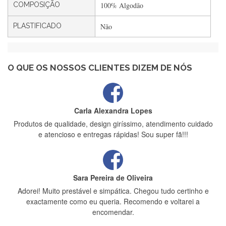
COMPOSIÇÃO
100% Algodão
PLASTIFICADO
Não
Maria Aldeano
Recebi a minha encomenda, rápida entrega e vinha muito
bem protegida para o transporte, muito obrigada , serviço 5
estrelas
O QUE OS NOSSOS CLIENTES DIZEM DE NÓS
Carla Alexandra Lopes
Produtos de qualidade, design giríssimo, atendimento cuidado
e atencioso e entregas rápidas! Sou super fã!!!
Sara Pereira de Oliveira
Adorei! Muito prestável e simpática. Chegou tudo certinho e
exactamente como eu queria. Recomendo e voltarei a
encomendar.