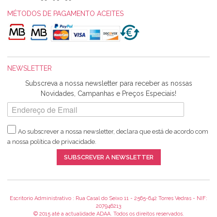
Olá boa Noite. Os meus tecidos chegaram hoje. Muito
obrigada pelo miminho que dá um jeitaço pras minhas linhas
MÉTODOS DE PAGAMENTO ACEITES
de bordar e não sei o que pões nos tecidos, mas que cheiram
maravilhosamente ... cheiram! :) Muito Obrigada.
NEWSLETTER
Ana Franco
Subscreva a nossa newsletter para receber as nossas
Harita a minha encomenda já chegou. :) Muito obrigada pela
Novidades, Campanhas e Preços Especiais!
rapidez no envio, pela qualidade dos materiais que me
enviaste e pela simpatia de sempre. :)
Ao subscrever a nossa newsletter, declara que está de acordo com
a nossa
política de privacidade
.
Catarina Amaro
SUBSCREVER A NEWSLETTER
5 estrelas. Gosto muito do serviço. A Harita Chotalal é muito
disponível e atenciosa. Os artigos chegam rápido.
Recomendo.
Escritorio Administrativo : Rua Casal do Seixo 11 - 2565-642 Torres Vedras - NIF:
207946213
© 2015 até a actualidade ADAA. Todos os direitos reservados.