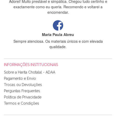
Adorei! Muito prestável e simpática. Chegou tudo certinho e
exactamente como eu queria. Recomendo e voltarei a
encomendar.
Maria Paula Abreu
Sempre atenciosa. Os materiais únicos e com elevada
qualidade.
INFORMAÇÕES INSTITUCIONAIS
Rosa Medeiros
Sobre a Harita Chotalal - ADAA
Tudo chegou em condições, pois os produtos vieram muito
Pagamento e Envio
bem acondicionados. Estou plenamente satisfeita com os
Trocas ou Devoluções
produtos adquiridos. Relativamente à bolsa, tem um tecido
Perguntas Frequentes
com um padrão e cores muito bonitas e a execução está
perfeitíssima. Futuramente penso voltar a comprar na vossa
Política de Privacidade
loja, têm excelentes artigos a um preço muito justo. A
Termos e Condições
expedição da encomenda foi muito rápida.