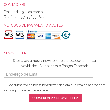
CONTACTOS
Email:
Alexandra Morais
Telefone:
+351 938350622
Olá boa Noite. Os meus tecidos chegaram hoje. Muito
obrigada pelo miminho que dá um jeitaço pras minhas linhas
MÉTODOS DE PAGAMENTO ACEITES
de bordar e não sei o que pões nos tecidos, mas que cheiram
maravilhosamente ... cheiram! :) Muito Obrigada.
NEWSLETTER
Ana Franco
Subscreva a nossa newsletter para receber as nossas
Harita a minha encomenda já chegou. :) Muito obrigada pela
Novidades, Campanhas e Preços Especiais!
rapidez no envio, pela qualidade dos materiais que me
enviaste e pela simpatia de sempre. :)
Ao subscrever a nossa newsletter, declara que está de acordo com
a nossa
política de privacidade
.
Catarina Amaro
SUBSCREVER A NEWSLETTER
5 estrelas. Gosto muito do serviço. A Harita Chotalal é muito
disponível e atenciosa. Os artigos chegam rápido.