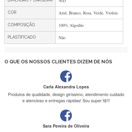
DIMENSÃO / LARGURA
N/D
Filipa Freire
Rápido, atendimento 5*. Hoje chegará a segunda encomenda
COR
Azul, Branco, Rosa, Verde, Violeta
feita de muitas certamente❤️
COMPOSIÇÃO
100% Algodão
PLASTIFICADO
Não
Maria Aldeano
Recebi a minha encomenda, rápida entrega e vinha muito
bem protegida para o transporte, muito obrigada , serviço 5
estrelas
O QUE OS NOSSOS CLIENTES DIZEM DE NÓS
Carla Alexandra Lopes
Produtos de qualidade, design giríssimo, atendimento cuidado
e atencioso e entregas rápidas! Sou super fã!!!
Sara Pereira de Oliveira