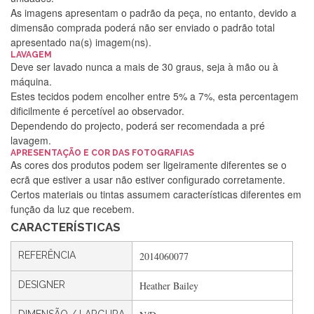
As imagens apresentam o padrão da peça, no entanto, devido a
dimensão comprada poderá não ser enviado o padrão total
apresentado na(s) imagem(ns).
LAVAGEM
Deve ser lavado nunca a mais de 30 graus, seja à mão ou à
máquina.
Estes tecidos podem encolher entre 5% a 7%, esta percentagem
dificilmente é percetível ao observador.
Dependendo do projecto, poderá ser recomendada a pré
lavagem.
Silvia Lopes
APRESENTAÇÃO E COR DAS FOTOGRAFIAS
As cores dos produtos podem ser ligeiramente diferentes se o
Encomenda direitinha. Rapidez e segurança. Volto a
ecrã que estiver a usar não estiver configurado corretamente.
encomendar.
Certos materiais ou tintas assumem características diferentes em
função da luz que recebem.
CARACTERÍSTICAS
Silvia André
REFERÊNCIA
2014060077
Gostei ,Serviço bastante rápido. recomendo
DESIGNER
Heather Bailey