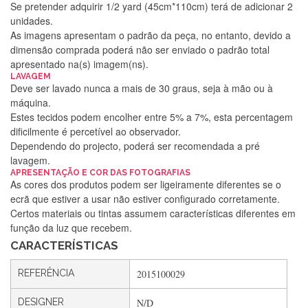
Se pretender adquirir 1/2 yard (45cm*110cm) terá de adicionar 2
unidades.
As imagens apresentam o padrão da peça, no entanto, devido a
dimensão comprada poderá não ser enviado o padrão total
apresentado na(s) imagem(ns).
LAVAGEM
Deve ser lavado nunca a mais de 30 graus, seja à mão ou à
máquina.
Estes tecidos podem encolher entre 5% a 7%, esta percentagem
dificilmente é percetível ao observador.
Dependendo do projecto, poderá ser recomendada a pré
lavagem.
APRESENTAÇÃO E COR DAS FOTOGRAFIAS
As cores dos produtos podem ser ligeiramente diferentes se o
Silvia Lopes
ecrã que estiver a usar não estiver configurado corretamente.
Certos materiais ou tintas assumem características diferentes em
Encomenda direitinha. Rapidez e segurança. Volto a
função da luz que recebem.
encomendar.
CARACTERÍSTICAS
REFERÊNCIA
2015100029
Silvia André
DESIGNER
N/D
Gostei ,Serviço bastante rápido. recomendo