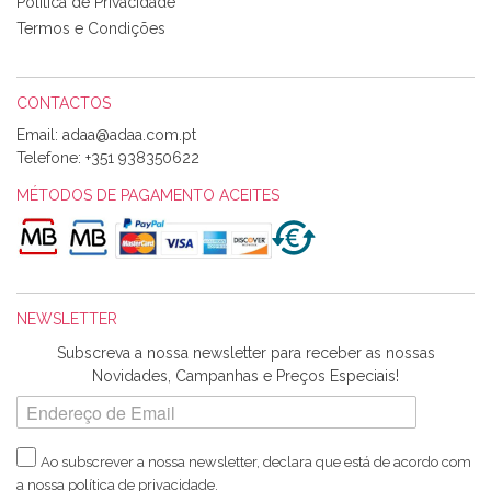
perfeitíssima. Futuramente penso voltar a comprar na vossa
Política de Privacidade
loja, têm excelentes artigos a um preço muito justo. A
Termos e Condições
expedição da encomenda foi muito rápida.
CONTACTOS
Email:
Alexandra Morais
Telefone:
+351 938350622
Olá boa Noite. Os meus tecidos chegaram hoje. Muito
obrigada pelo miminho que dá um jeitaço pras minhas linhas
MÉTODOS DE PAGAMENTO ACEITES
de bordar e não sei o que pões nos tecidos, mas que cheiram
maravilhosamente ... cheiram! :) Muito Obrigada.
NEWSLETTER
Ana Franco
Subscreva a nossa newsletter para receber as nossas
Harita a minha encomenda já chegou. :) Muito obrigada pela
Novidades, Campanhas e Preços Especiais!
rapidez no envio, pela qualidade dos materiais que me
enviaste e pela simpatia de sempre. :)
Ao subscrever a nossa newsletter, declara que está de acordo com
a nossa
política de privacidade
.