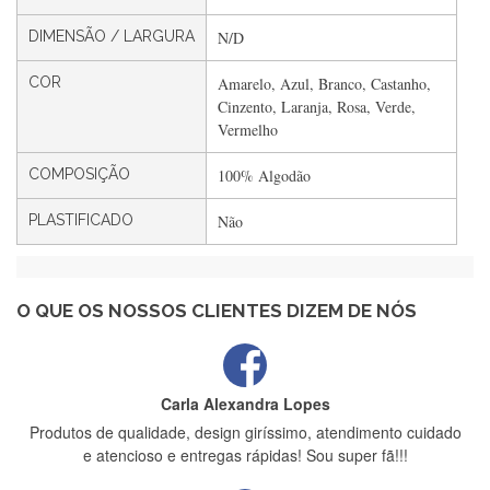
DIMENSÃO / LARGURA
N/D
COR
Amarelo, Azul, Branco, Castanho,
Filipa Freire
Cinzento, Laranja, Rosa, Verde,
Rápido, atendimento 5*. Hoje chegará a segunda encomenda
Vermelho
feita de muitas certamente❤️
COMPOSIÇÃO
100% Algodão
PLASTIFICADO
Não
Maria Aldeano
Recebi a minha encomenda, rápida entrega e vinha muito
bem protegida para o transporte, muito obrigada , serviço 5
estrelas
O QUE OS NOSSOS CLIENTES DIZEM DE NÓS
Carla Alexandra Lopes
Produtos de qualidade, design giríssimo, atendimento cuidado
e atencioso e entregas rápidas! Sou super fã!!!