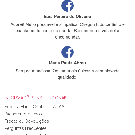
Sara Pereira de Oliveira
Adorei! Muito prestável e simpática. Chegou tudo certinho e
exactamente como eu queria. Recomendo e voltarei a
encomendar.
Maria Paula Abreu
Sempre atenciosa. Os materiais únicos e com elevada
qualidade.
INFORMAÇÕES INSTITUCIONAIS
Rosa Medeiros
Sobre a Harita Chotalal - ADAA
Tudo chegou em condições, pois os produtos vieram muito
Pagamento e Envio
bem acondicionados. Estou plenamente satisfeita com os
Trocas ou Devoluções
produtos adquiridos. Relativamente à bolsa, tem um tecido
Perguntas Frequentes
com um padrão e cores muito bonitas e a execução está