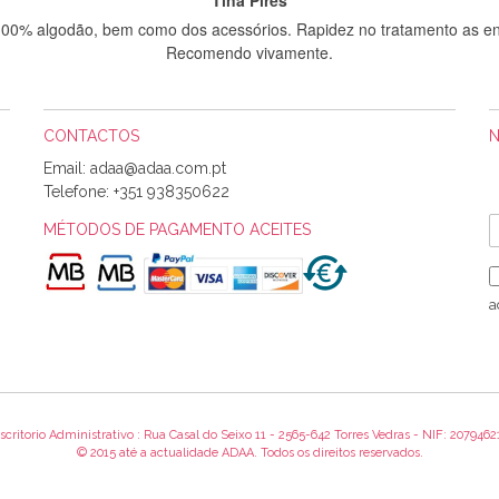
 100% algodão, bem como dos acessórios. Rapidez no tratamento as en
Recomendo vivamente.
CONTACTOS
Sílvia Maria Bernardino Mestre
Email:
Informo que recebi hoje a encomenda, gostei muito dos tecidos.
Telefone:
+351 938350622
MÉTODOS DE PAGAMENTO ACEITES
Rosa Medeiros
o bem acondicionados. Estou plenamente satisfeita com os produtos 
a
itíssima. Futuramente penso voltar a comprar na vossa loja, têm exce
encomenda foi muito rápida.
scritorio Administrativo : Rua Casal do Seixo 11 - 2565-642 Torres Vedras - NIF: 2079462
Alexandra Morais
© 2015 até a actualidade ADAA. Todos os direitos reservados.
 obrigada pelo miminho que dá um jeitaço pras minhas linhas de bord
maravilhosamente ... cheiram! :) Muito Obrigada.