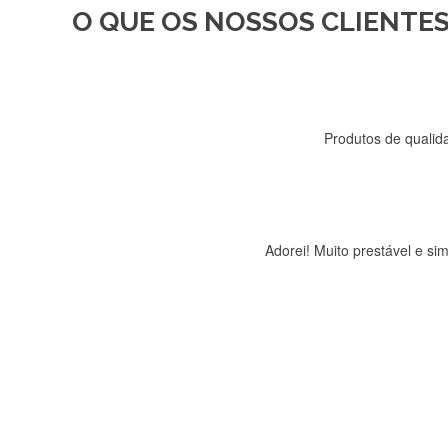
O QUE OS NOSSOS CLIENTES
Recebi a minha encomenda, r
Produtos de qualida
Adorei! Muito prestável e s