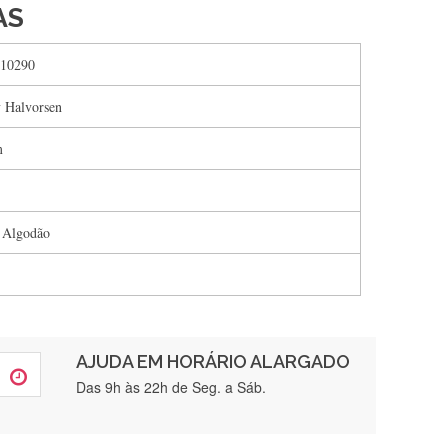
AS
10290
 Halvorsen
m
 Algodão
AJUDA EM HORÁRIO ALARGADO
rtamente❤️
Das 9h às 22h de Seg. a Sáb.