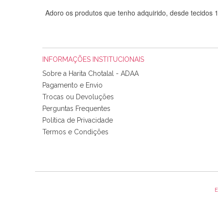
Adoro os produtos que tenho adquirido, desde tecidos
INFORMAÇÕES INSTITUCIONAIS
Sobre a Harita Chotalal - ADAA
Pagamento e Envio
Trocas ou Devoluções
Perguntas Frequentes
Política de Privacidade
Tudo chegou em condições, pois os produtos vieram muit
Termos e Condições
padrão e cores muito bonitas e a execução está perfe
E
Olá boa Noite. Os meus tecidos chegaram hoje. Muito