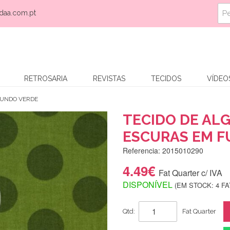
daa.com.pt
RETROSARIA
REVISTAS
TECIDOS
VÍDEO
FUNDO VERDE
TECIDO DE AL
ESCURAS EM F
Referencia: 2015010290
4.49€
Fat Quarter c/ IVA
DISPONÍVEL
(EM STOCK: 4 F
Qtd:
Fat Quarter