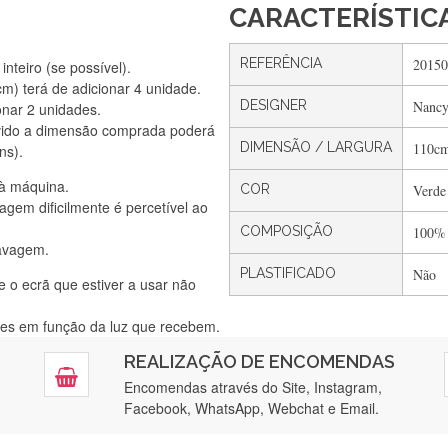
CARACTERÍSTIC
REFERÊNCIA
20150
nteiro (se possível).
) terá de adicionar 4 unidade.
DESIGNER
Nancy
onar 2 unidades.
Silvia Lopes
vido a dimensão comprada poderá
Encomenda direitinha. Rapidez e segurança. Volto a encomendar.
DIMENSÃO / LARGURA
110c
ns).
 à máquina.
COR
Verde
gem dificilmente é percetível ao
Silvia André
COMPOSIÇÃO
100%
lavagem.
Gostei ,Serviço bastante rápido. recomendo
PLASTIFICADO
Não
e o ecrã que estiver a usar não
ntes em função da luz que recebem.
Filipa Freire
REALIZAÇÃO DE ENCOMENDAS
tendimento 5*. Hoje chegará a segunda encomenda feita de muitas ce
Encomendas através do Site, Instagram,
Facebook, WhatsApp, Webchat e Email.
Maria Aldeano