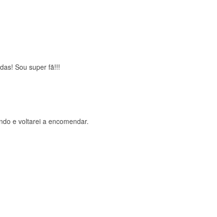
brigada , serviço 5 estrelas
das! Sou super fã!!!
ndo e voltarei a encomendar.