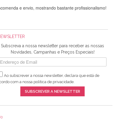
comenda e envio, mostrando bastante profissionalismo!
NEWSLETTER
Subscreva a nossa newsletter para receber as nossas
Novidades, Campanhas e Preços Especiais!
Ao subscrever a nossa newsletter, declara que está de
adquiridos. Relativamente à bolsa, tem um tecido com um
cordo com a nossa
política de privacidade
.
lentes artigos a um preço muito justo. A expedição da
SUBSCREVER A NEWSLETTER
13
ar e não sei o que pões nos tecidos, mas que cheiram