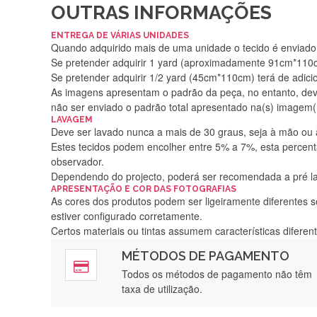
OUTRAS INFORMAÇÕES
ENTREGA DE VÁRIAS UNIDADES
Quando adquirido mais de uma unidade o tecido é enviado i
Se pretender adquirir 1 yard (aproximadamente 91cm*110cm
Se pretender adquirir 1/2 yard (45cm*110cm) terá de adici
As imagens apresentam o padrão da peça, no entanto, de
não ser enviado o padrão total apresentado na(s) imagem(
LAVAGEM
Deve ser lavado nunca a mais de 30 graus, seja à mão ou
Estes tecidos podem encolher entre 5% a 7%, esta percenta
observador.
Dependendo do projecto, poderá ser recomendada a pré 
APRESENTAÇÃO E COR DAS FOTOGRAFIAS
As cores dos produtos podem ser ligeiramente diferentes s
estiver configurado corretamente.
Certos materiais ou tintas assumem características difere
MÉTODOS DE PAGAMENTO
Rápido, a
Todos os métodos de pagamento não têm
taxa de utilização.