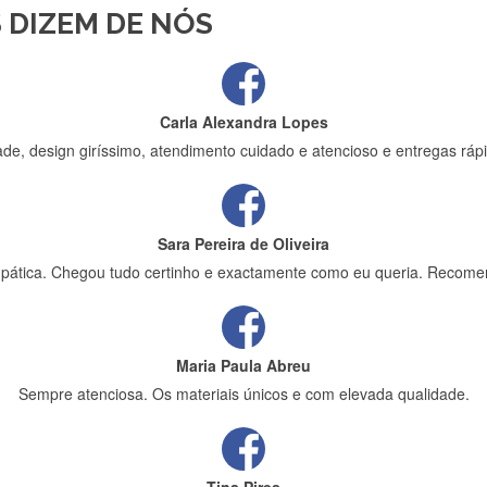
 DIZEM DE NÓS
ápida entrega e vinha muito bem protegida para o transporte, muito o
Carla Alexandra Lopes
de, design giríssimo, atendimento cuidado e atencioso e entregas rápi
Sara Pereira de Oliveira
impática. Chegou tudo certinho e exactamente como eu queria. Recome
Maria Paula Abreu
Sempre atenciosa. Os materiais únicos e com elevada qualidade.
Tina Pires