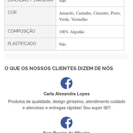
DIMENSÃO / LARGURA
Não
Filipa Freire
COR
Amarelo, Castanho, Cinzento, Preto,
Rápido, atendimento 5*. Hoje chegará a segunda encomenda
Verde, Vermelho
feita de muitas certamente❤️
COMPOSIÇÃO
100% Algodão
PLASTIFICADO
Não
Maria Aldeano
Recebi a minha encomenda, rápida entrega e vinha muito
bem protegida para o transporte, muito obrigada , serviço 5
estrelas
O QUE OS NOSSOS CLIENTES DIZEM DE NÓS
Carla Alexandra Lopes
Produtos de qualidade, design giríssimo, atendimento cuidado
e atencioso e entregas rápidas! Sou super fã!!!