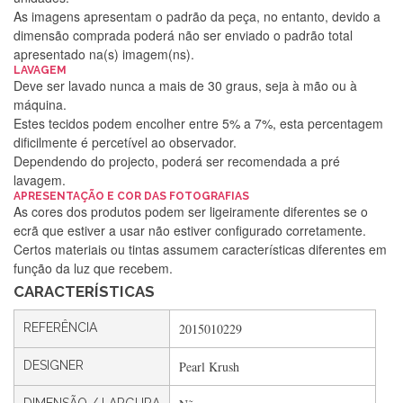
As imagens apresentam o padrão da peça, no entanto, devido a
dimensão comprada poderá não ser enviado o padrão total
apresentado na(s) imagem(ns).
LAVAGEM
Deve ser lavado nunca a mais de 30 graus, seja à mão ou à
máquina.
Estes tecidos podem encolher entre 5% a 7%, esta percentagem
dificilmente é percetível ao observador.
Dependendo do projecto, poderá ser recomendada a pré
lavagem.
APRESENTAÇÃO E COR DAS FOTOGRAFIAS
Silvia Lopes
As cores dos produtos podem ser ligeiramente diferentes se o
ecrã que estiver a usar não estiver configurado corretamente.
Encomenda direitinha. Rapidez e segurança. Volto a
Certos materiais ou tintas assumem características diferentes em
encomendar.
função da luz que recebem.
CARACTERÍSTICAS
Silvia André
REFERÊNCIA
2015010229
Gostei ,Serviço bastante rápido. recomendo
DESIGNER
Pearl Krush