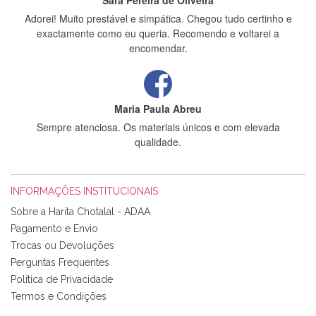
Sara Pereira de Oliveira
Adorei! Muito prestável e simpática. Chegou tudo certinho e
exactamente como eu queria. Recomendo e voltarei a
encomendar.
Maria Paula Abreu
Sempre atenciosa. Os materiais únicos e com elevada
qualidade.
INFORMAÇÕES INSTITUCIONAIS
Rosa Medeiros
Sobre a Harita Chotalal - ADAA
Tudo chegou em condições, pois os produtos vieram muito
Pagamento e Envio
bem acondicionados. Estou plenamente satisfeita com os
Trocas ou Devoluções
produtos adquiridos. Relativamente à bolsa, tem um tecido
Perguntas Frequentes
com um padrão e cores muito bonitas e a execução está
perfeitíssima. Futuramente penso voltar a comprar na vossa
Política de Privacidade
loja, têm excelentes artigos a um preço muito justo. A
Termos e Condições
expedição da encomenda foi muito rápida.