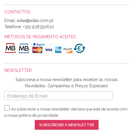
CONTACTOS
Email:
Alexandra Morais
Telefone:
+351 938350622
Olá boa Noite. Os meus tecidos chegaram hoje. Muito
obrigada pelo miminho que dá um jeitaço pras minhas linhas
MÉTODOS DE PAGAMENTO ACEITES
de bordar e não sei o que pões nos tecidos, mas que cheiram
maravilhosamente ... cheiram! :) Muito Obrigada.
NEWSLETTER
Ana Franco
Subscreva a nossa newsletter para receber as nossas
Harita a minha encomenda já chegou. :) Muito obrigada pela
Novidades, Campanhas e Preços Especiais!
rapidez no envio, pela qualidade dos materiais que me
enviaste e pela simpatia de sempre. :)
Ao subscrever a nossa newsletter, declara que está de acordo com
a nossa
política de privacidade
.
Catarina Amaro
SUBSCREVER A NEWSLETTER
5 estrelas. Gosto muito do serviço. A Harita Chotalal é muito