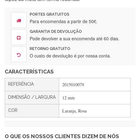
Encomenda direitinha. Rapidez e segurança. Volto a
encomendar.
PORTES GRATUITOS
Para encomendas a partir de 50€.
GARANTIA DE DEVOLUÇÃO
Silvia André
Pode devolver a sua encomenda até 60 dias.
Gostei ,Serviço bastante rápido. recomendo
RETORNO GRATUITO
O custo de devolução é por nossa conta.
CARACTERÍSTICAS
Filipa Freire
Rápido, atendimento 5*. Hoje chegará a segunda encomenda
REFERÊNCIA
2015010079
feita de muitas certamente❤️
DIMENSÃO / LARGURA
12 mm
COR
Laranja, Rosa
Maria Aldeano
Recebi a minha encomenda, rápida entrega e vinha muito
bem protegida para o transporte, muito obrigada , serviço 5
estrelas
O QUE OS NOSSOS CLIENTES DIZEM DE NÓS