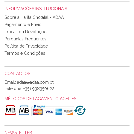
INFORMAÇÕES INSTITUCIONAIS
Rosa Medeiros
Sobre a Harita Chotalal - ADAA
Tudo chegou em condições, pois os produtos vieram muito
Pagamento e Envio
bem acondicionados. Estou plenamente satisfeita com os
Trocas ou Devoluções
produtos adquiridos. Relativamente à bolsa, tem um tecido
Perguntas Frequentes
com um padrão e cores muito bonitas e a execução está
perfeitíssima. Futuramente penso voltar a comprar na vossa
Política de Privacidade
loja, têm excelentes artigos a um preço muito justo. A
Termos e Condições
expedição da encomenda foi muito rápida.
CONTACTOS
Email:
Alexandra Morais
Telefone:
+351 938350622
Olá boa Noite. Os meus tecidos chegaram hoje. Muito
obrigada pelo miminho que dá um jeitaço pras minhas linhas
MÉTODOS DE PAGAMENTO ACEITES
de bordar e não sei o que pões nos tecidos, mas que cheiram
maravilhosamente ... cheiram! :) Muito Obrigada.
NEWSLETTER