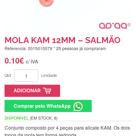
MOLA KAM 12MM – SALMÃO
Referencia: 2015010079
* 25 pessoas já compraram
0.10€
c/ IVA
Qtd:
Unidade
ADICIONAR
Comprar pelo WhatsApp
DISPONÍVEL
(EM STOCK: 8)
Conjunto composto por 4 peças para alicate KAM. Os dois
Silvia Lopes
topos da mola tem forma redonda.