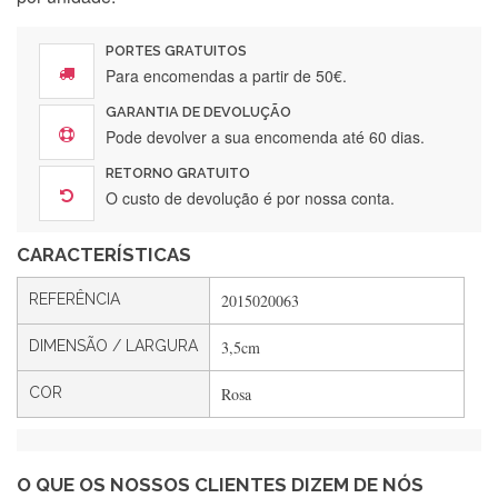
Encomenda direitinha. Rapidez e segurança. Volto a
encomendar.
PORTES GRATUITOS
Para encomendas a partir de 50€.
GARANTIA DE DEVOLUÇÃO
Silvia André
Pode devolver a sua encomenda até 60 dias.
Gostei ,Serviço bastante rápido. recomendo
RETORNO GRATUITO
O custo de devolução é por nossa conta.
CARACTERÍSTICAS
Filipa Freire
Rápido, atendimento 5*. Hoje chegará a segunda encomenda
REFERÊNCIA
2015020063
feita de muitas certamente❤️
DIMENSÃO / LARGURA
3,5cm
COR
Rosa
Maria Aldeano
Recebi a minha encomenda, rápida entrega e vinha muito
bem protegida para o transporte, muito obrigada , serviço 5
estrelas
O QUE OS NOSSOS CLIENTES DIZEM DE NÓS