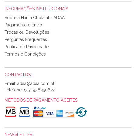
INFORMAÇÕES INSTITUCIONAIS
Rosa Medeiros
Sobre a Harita Chotalal - ADAA
Tudo chegou em condições, pois os produtos vieram muito
Pagamento e Envio
bem acondicionados. Estou plenamente satisfeita com os
Trocas ou Devoluções
produtos adquiridos. Relativamente à bolsa, tem um tecido
Perguntas Frequentes
com um padrão e cores muito bonitas e a execução está
perfeitíssima. Futuramente penso voltar a comprar na vossa
Política de Privacidade
loja, têm excelentes artigos a um preço muito justo. A
Termos e Condições
expedição da encomenda foi muito rápida.
CONTACTOS
Email:
Alexandra Morais
Telefone:
+351 938350622
Olá boa Noite. Os meus tecidos chegaram hoje. Muito
obrigada pelo miminho que dá um jeitaço pras minhas linhas
MÉTODOS DE PAGAMENTO ACEITES
de bordar e não sei o que pões nos tecidos, mas que cheiram
maravilhosamente ... cheiram! :) Muito Obrigada.
NEWSLETTER