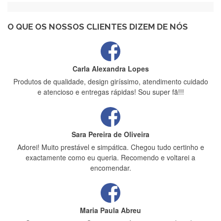
Recebi a minha encomenda, rápida entrega e vinha muito
bem protegida para o transporte, muito obrigada , serviço 5
estrelas
O QUE OS NOSSOS CLIENTES DIZEM DE NÓS
Carla Alexandra Lopes
Produtos de qualidade, design giríssimo, atendimento cuidado
e atencioso e entregas rápidas! Sou super fã!!!
Sara Pereira de Oliveira
Adorei! Muito prestável e simpática. Chegou tudo certinho e
exactamente como eu queria. Recomendo e voltarei a
encomendar.
Maria Paula Abreu