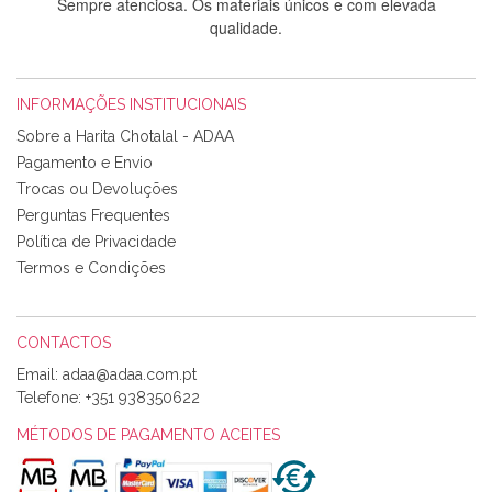
Sempre atenciosa. Os materiais únicos e com elevada
qualidade.
INFORMAÇÕES INSTITUCIONAIS
Rosa Medeiros
Sobre a Harita Chotalal - ADAA
Tudo chegou em condições, pois os produtos vieram muito
Pagamento e Envio
bem acondicionados. Estou plenamente satisfeita com os
Trocas ou Devoluções
produtos adquiridos. Relativamente à bolsa, tem um tecido
Perguntas Frequentes
com um padrão e cores muito bonitas e a execução está
perfeitíssima. Futuramente penso voltar a comprar na vossa
Política de Privacidade
loja, têm excelentes artigos a um preço muito justo. A
Termos e Condições
expedição da encomenda foi muito rápida.
CONTACTOS
Email:
Alexandra Morais
Telefone:
+351 938350622
Olá boa Noite. Os meus tecidos chegaram hoje. Muito
obrigada pelo miminho que dá um jeitaço pras minhas linhas
MÉTODOS DE PAGAMENTO ACEITES
de bordar e não sei o que pões nos tecidos, mas que cheiram
maravilhosamente ... cheiram! :) Muito Obrigada.