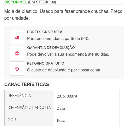
DISPONÍVEL
(EM STOCK: 39)
Mola de plástico. Usado para fazer prende chuchas. Preço
Silvia Lopes
por unidade.
Encomenda direitinha. Rapidez e segurança. Volto a
encomendar.
PORTES GRATUITOS
Para encomendas a partir de 50€.
GARANTIA DE DEVOLUÇÃO
Silvia André
Pode devolver a sua encomenda até 60 dias.
Gostei ,Serviço bastante rápido. recomendo
RETORNO GRATUITO
O custo de devolução é por nossa conta.
CARACTERÍSTICAS
Filipa Freire
Rápido, atendimento 5*. Hoje chegará a segunda encomenda
REFERÊNCIA
2015100079
feita de muitas certamente❤️
DIMENSÃO / LARGURA
2 cm
COR
Rosa
Maria Aldeano