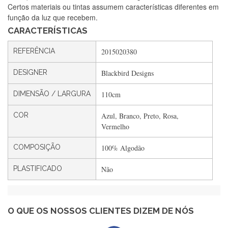
Certos materiais ou tintas assumem características diferentes em
encomendar.
função da luz que recebem.
CARACTERÍSTICAS
Silvia André
REFERÊNCIA
2015020380
Gostei ,Serviço bastante rápido. recomendo
DESIGNER
Blackbird Designs
DIMENSÃO / LARGURA
110cm
Filipa Freire
COR
Azul, Branco, Preto, Rosa,
Rápido, atendimento 5*. Hoje chegará a segunda encomenda
Vermelho
feita de muitas certamente❤️
COMPOSIÇÃO
100% Algodão
PLASTIFICADO
Não
Maria Aldeano
Recebi a minha encomenda, rápida entrega e vinha muito
bem protegida para o transporte, muito obrigada , serviço 5
estrelas
O QUE OS NOSSOS CLIENTES DIZEM DE NÓS