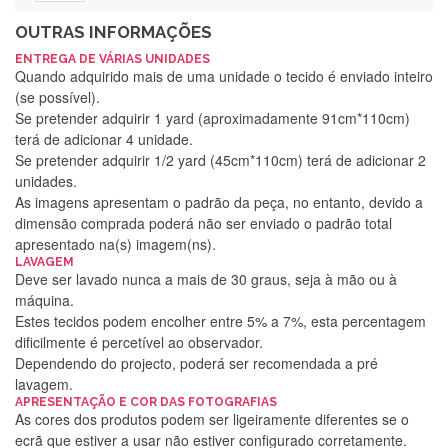
OUTRAS INFORMAÇÕES
ENTREGA DE VÁRIAS UNIDADES
Quando adquirido mais de uma unidade o tecido é enviado inteiro
(se possível).
Se pretender adquirir 1 yard (aproximadamente 91cm*110cm)
terá de adicionar 4 unidade.
Se pretender adquirir 1/2 yard (45cm*110cm) terá de adicionar 2
unidades.
As imagens apresentam o padrão da peça, no entanto, devido a
dimensão comprada poderá não ser enviado o padrão total
apresentado na(s) imagem(ns).
LAVAGEM
Deve ser lavado nunca a mais de 30 graus, seja à mão ou à
máquina.
Estes tecidos podem encolher entre 5% a 7%, esta percentagem
dificilmente é percetível ao observador.
Dependendo do projecto, poderá ser recomendada a pré
lavagem.
APRESENTAÇÃO E COR DAS FOTOGRAFIAS
Silvia Lopes
As cores dos produtos podem ser ligeiramente diferentes se o
ecrã que estiver a usar não estiver configurado corretamente.
Encomenda direitinha. Rapidez e segurança. Volto a