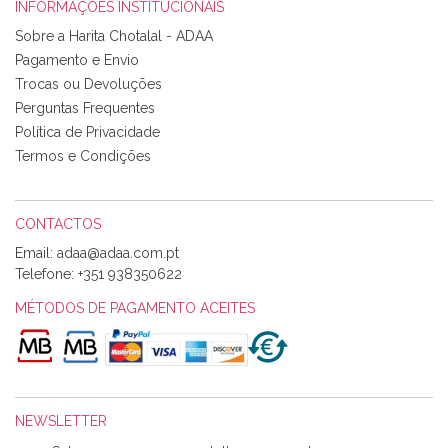
INFORMAÇÕES INSTITUCIONAIS
Rosa Medeiros
Sobre a Harita Chotalal - ADAA
Tudo chegou em condições, pois os produtos vieram muito
Pagamento e Envio
bem acondicionados. Estou plenamente satisfeita com os
Trocas ou Devoluções
produtos adquiridos. Relativamente à bolsa, tem um tecido
Perguntas Frequentes
com um padrão e cores muito bonitas e a execução está
perfeitíssima. Futuramente penso voltar a comprar na vossa
Política de Privacidade
loja, têm excelentes artigos a um preço muito justo. A
Termos e Condições
expedição da encomenda foi muito rápida.
CONTACTOS
Email:
Alexandra Morais
Telefone:
+351 938350622
Olá boa Noite. Os meus tecidos chegaram hoje. Muito
obrigada pelo miminho que dá um jeitaço pras minhas linhas
MÉTODOS DE PAGAMENTO ACEITES
de bordar e não sei o que pões nos tecidos, mas que cheiram
maravilhosamente ... cheiram! :) Muito Obrigada.
NEWSLETTER
Ana Franco