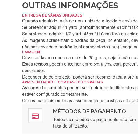
OUTRAS INFORMAÇÕES
ENTREGA DE VÁRIAS UNIDADES
Quando adquirido mais de uma unidade o tecido é enviado i
Se pretender adquirir 1 yard (aproximadamente 91cm*110cm
Se pretender adquirir 1/2 yard (45cm*110cm) terá de adici
As imagens apresentam o padrão da peça, no entanto, de
não ser enviado o padrão total apresentado na(s) imagem(
LAVAGEM
Deve ser lavado nunca a mais de 30 graus, seja à mão ou
Estes tecidos podem encolher entre 5% a 7%, esta percenta
observador.
Dependendo do projecto, poderá ser recomendada a pré 
APRESENTAÇÃO E COR DAS FOTOGRAFIAS
As cores dos produtos podem ser ligeiramente diferentes s
estiver configurado corretamente.
Certos materiais ou tintas assumem características difere
MÉTODOS DE PAGAMENTO
Rápido, a
Todos os métodos de pagamento não têm
taxa de utilização.