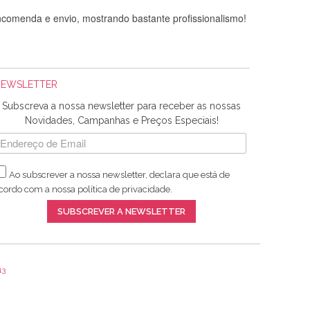
comenda e envio, mostrando bastante profissionalismo!
NEWSLETTER
Subscreva a nossa newsletter para receber as nossas
Novidades, Campanhas e Preços Especiais!
Ao subscrever a nossa newsletter, declara que está de
adquiridos. Relativamente à bolsa, tem um tecido com um
cordo com a nossa
política de privacidade
.
lentes artigos a um preço muito justo. A expedição da
SUBSCREVER A NEWSLETTER
13
ar e não sei o que pões nos tecidos, mas que cheiram