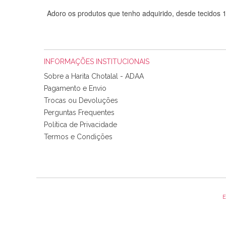
Adoro os produtos que tenho adquirido, desde tecidos
INFORMAÇÕES INSTITUCIONAIS
Sobre a Harita Chotalal - ADAA
Pagamento e Envio
Trocas ou Devoluções
Perguntas Frequentes
Política de Privacidade
Tudo chegou em condições, pois os produtos vieram muit
Termos e Condições
padrão e cores muito bonitas e a execução está perfe
E
Olá boa Noite. Os meus tecidos chegaram hoje. Muito