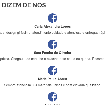
 DIZEM DE NÓS
ápida entrega e vinha muito bem protegida para o transporte, muito o
Carla Alexandra Lopes
de, design giríssimo, atendimento cuidado e atencioso e entregas rápi
Sara Pereira de Oliveira
impática. Chegou tudo certinho e exactamente como eu queria. Recome
Maria Paula Abreu
Sempre atenciosa. Os materiais únicos e com elevada qualidade.
Tina Pires