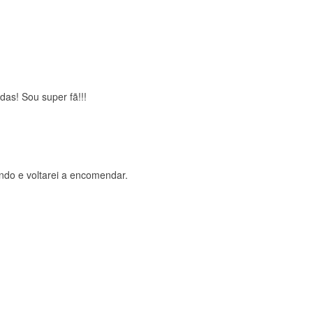
brigada , serviço 5 estrelas
das! Sou super fã!!!
ndo e voltarei a encomendar.