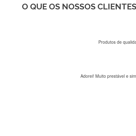
O QUE OS NOSSOS CLIENTES
Recebi a minha encomenda, r
Produtos de qualida
Adorei! Muito prestável e s