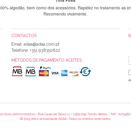
 100% algodão, bem como dos acessórios. Rapidez no tratamento as en
Recomendo vivamente.
CONTACTOS
Sílvia Maria Bernardino Mestre
Email:
Informo que recebi hoje a encomenda, gostei muito dos tecidos.
Telefone:
+351 938350622
MÉTODOS DE PAGAMENTO ACEITES
Rosa Medeiros
o bem acondicionados. Estou plenamente satisfeita com os produtos 
a
itíssima. Futuramente penso voltar a comprar na vossa loja, têm exce
encomenda foi muito rápida.
scritorio Administrativo : Rua Casal do Seixo 11 - 2565-642 Torres Vedras - NIF: 2079462
Alexandra Morais
© 2015 até a actualidade ADAA. Todos os direitos reservados.
 obrigada pelo miminho que dá um jeitaço pras minhas linhas de bord
maravilhosamente ... cheiram! :) Muito Obrigada.