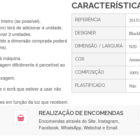
CARACTERÍSTIC
REFERÊNCIA
20151
nteiro (se possível).
) terá de adicionar 4 unidade.
DESIGNER
Black
onar 2 unidades.
Silvia Lopes
vido a dimensão comprada poderá
Encomenda direitinha. Rapidez e segurança. Volto a encomendar.
DIMENSÃO / LARGURA
N/D
ns).
 à máquina.
COR
Amare
gem dificilmente é percetível ao
Silvia André
COMPOSIÇÃO
100%
lavagem.
Gostei ,Serviço bastante rápido. recomendo
PLASTIFICADO
Não
e o ecrã que estiver a usar não
ntes em função da luz que recebem.
Filipa Freire
REALIZAÇÃO DE ENCOMENDAS
tendimento 5*. Hoje chegará a segunda encomenda feita de muitas ce
Encomendas através do Site, Instagram,
Facebook, WhatsApp, Webchat e Email.
Maria Aldeano