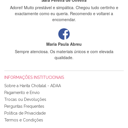
Sara Pereira de Oliveira
Adorei! Muito prestável e simpática. Chegou tudo certinho e
exactamente como eu queria. Recomendo e voltarei a
encomendar.
Maria Paula Abreu
Sempre atenciosa. Os materiais únicos e com elevada
qualidade.
INFORMAÇÕES INSTITUCIONAIS
Rosa Medeiros
Sobre a Harita Chotalal - ADAA
Tudo chegou em condições, pois os produtos vieram muito
Pagamento e Envio
bem acondicionados. Estou plenamente satisfeita com os
Trocas ou Devoluções
produtos adquiridos. Relativamente à bolsa, tem um tecido
Perguntas Frequentes
com um padrão e cores muito bonitas e a execução está
perfeitíssima. Futuramente penso voltar a comprar na vossa
Política de Privacidade
loja, têm excelentes artigos a um preço muito justo. A
Termos e Condições
expedição da encomenda foi muito rápida.