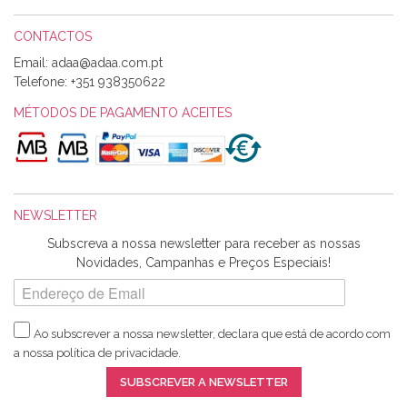
CONTACTOS
Email:
Alexandra Morais
Telefone:
+351 938350622
Olá boa Noite. Os meus tecidos chegaram hoje. Muito
obrigada pelo miminho que dá um jeitaço pras minhas linhas
MÉTODOS DE PAGAMENTO ACEITES
de bordar e não sei o que pões nos tecidos, mas que cheiram
maravilhosamente ... cheiram! :) Muito Obrigada.
NEWSLETTER
Ana Franco
Subscreva a nossa newsletter para receber as nossas
Harita a minha encomenda já chegou. :) Muito obrigada pela
Novidades, Campanhas e Preços Especiais!
rapidez no envio, pela qualidade dos materiais que me
enviaste e pela simpatia de sempre. :)
Ao subscrever a nossa newsletter, declara que está de acordo com
a nossa
política de privacidade
.
Catarina Amaro
SUBSCREVER A NEWSLETTER
5 estrelas. Gosto muito do serviço. A Harita Chotalal é muito