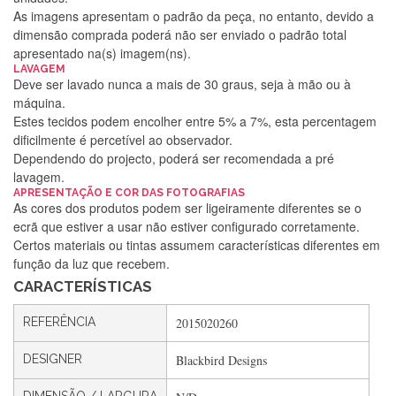
As imagens apresentam o padrão da peça, no entanto, devido a
dimensão comprada poderá não ser enviado o padrão total
apresentado na(s) imagem(ns).
LAVAGEM
Deve ser lavado nunca a mais de 30 graus, seja à mão ou à
máquina.
Estes tecidos podem encolher entre 5% a 7%, esta percentagem
dificilmente é percetível ao observador.
Dependendo do projecto, poderá ser recomendada a pré
lavagem.
APRESENTAÇÃO E COR DAS FOTOGRAFIAS
Silvia Lopes
As cores dos produtos podem ser ligeiramente diferentes se o
ecrã que estiver a usar não estiver configurado corretamente.
Encomenda direitinha. Rapidez e segurança. Volto a
Certos materiais ou tintas assumem características diferentes em
encomendar.
função da luz que recebem.
CARACTERÍSTICAS
Silvia André
REFERÊNCIA
2015020260
Gostei ,Serviço bastante rápido. recomendo
DESIGNER
Blackbird Designs