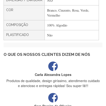
DIMENSÃO / LARGURA
N/D
Filipa Freire
COR
Branco, Cinzento, Rosa, Verde,
Rápido, atendimento 5*. Hoje chegará a segunda encomenda
Vermelho
feita de muitas certamente❤️
COMPOSIÇÃO
100% Algodão
PLASTIFICADO
Não
Maria Aldeano
Recebi a minha encomenda, rápida entrega e vinha muito
bem protegida para o transporte, muito obrigada , serviço 5
estrelas
O QUE OS NOSSOS CLIENTES DIZEM DE NÓS
Carla Alexandra Lopes
Produtos de qualidade, design giríssimo, atendimento cuidado
e atencioso e entregas rápidas! Sou super fã!!!