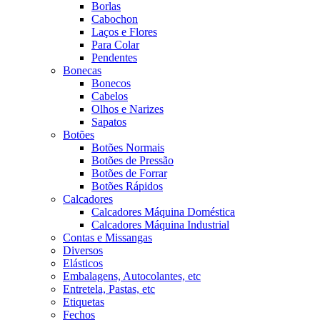
Borlas
Cabochon
Laços e Flores
Para Colar
Pendentes
Bonecas
Bonecos
Cabelos
Olhos e Narizes
Sapatos
Botões
Botões Normais
Botões de Pressão
Botões de Forrar
Botões Rápidos
Calcadores
Calcadores Máquina Doméstica
Calcadores Máquina Industrial
Contas e Missangas
Diversos
Elásticos
Embalagens, Autocolantes, etc
Entretela, Pastas, etc
Etiquetas
Fechos