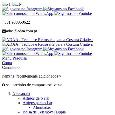
+351 938350622
adaa@adaa.com.pt
Menu
Pesquisa
Conta
Carrinho
0
Item(ns) recentemente adicionados
×
O seu carrinho de compras está vazio
Artesanato
Artigos de Natal
Artigos para o Lar
Almofadas
Bolsa de Telemóvel Dupla