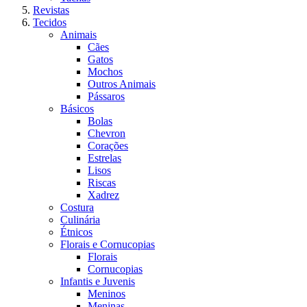
Revistas
Tecidos
Animais
Cães
Gatos
Mochos
Outros Animais
Pássaros
Básicos
Bolas
Chevron
Corações
Estrelas
Lisos
Riscas
Xadrez
Costura
Culinária
Étnicos
Florais e Cornucopias
Florais
Cornucopias
Infantis e Juvenis
Meninos
Meninas