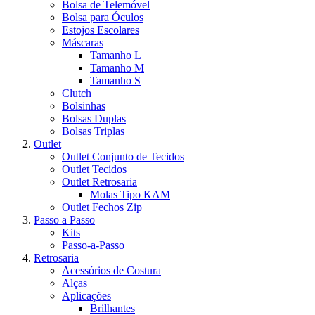
Bolsa de Telemóvel
Bolsa para Óculos
Estojos Escolares
Máscaras
Tamanho L
Tamanho M
Tamanho S
Clutch
Bolsinhas
Bolsas Duplas
Bolsas Triplas
Outlet
Outlet Conjunto de Tecidos
Outlet Tecidos
Outlet Retrosaria
Molas Tipo KAM
Outlet Fechos Zip
Passo a Passo
Kits
Passo-a-Passo
Retrosaria
Acessórios de Costura
Alças
Aplicações
Brilhantes