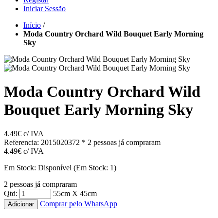
Iniciar Sessão
Início
/
Moda Country Orchard Wild Bouquet Early Morning
Sky
Moda Country Orchard Wild
Bouquet Early Morning Sky
4.49€
c/ IVA
Referencia: 2015020372
* 2 pessoas já compraram
4.49€
c/ IVA
Em Stock:
Disponível
(Em Stock: 1)
2 pessoas já compraram
Qtd:
55cm X 45cm
Comprar pelo WhatsApp
Adicionar