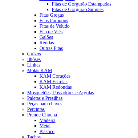
Fitas de Gorgurão Estampadas
Fitas de Gorgurão Simples
Fitas Gregas
Fitas Pompons
Fitas de Veludo
Fita de Viés
Galões
Rendas
Outras Fitas
Guizos
Ilhóses
Linhas
Molas KAM
KAM Corações
KAM Estrelas
KAM Redondas
Mosquetões, Passadores e Argolas
Paletas e Presilhas
Peças para chaves
Percintas
Prende Chucha
Madeira
Metal
Plástico
Tachas