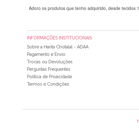
Adoro os produtos que tenho adquirido, desde tecidos
INFORMAÇÕES INSTITUCIONAIS
Sobre a Harita Chotalal - ADAA
Pagamento e Envio
Trocas ou Devoluções
Perguntas Frequentes
Política de Privacidade
Tudo chegou em condições, pois os produtos vieram muit
Termos e Condições
padrão e cores muito bonitas e a execução está perfe
E
Olá boa Noite. Os meus tecidos chegaram hoje. Muito