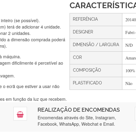
CARACTERÍSTIC
REFERÊNCIA
20140
nteiro (se possível).
) terá de adicionar 4 unidade.
DESIGNER
Fabri-
onar 2 unidades.
Silvia Lopes
vido a dimensão comprada poderá
Encomenda direitinha. Rapidez e segurança. Volto a encomendar.
DIMENSÃO / LARGURA
N/D
ns).
 à máquina.
COR
Amare
gem dificilmente é percetível ao
Silvia André
COMPOSIÇÃO
100%
lavagem.
Gostei ,Serviço bastante rápido. recomendo
PLASTIFICADO
Não
e o ecrã que estiver a usar não
ntes em função da luz que recebem.
Filipa Freire
REALIZAÇÃO DE ENCOMENDAS
tendimento 5*. Hoje chegará a segunda encomenda feita de muitas ce
Encomendas através do Site, Instagram,
Facebook, WhatsApp, Webchat e Email.
Maria Aldeano