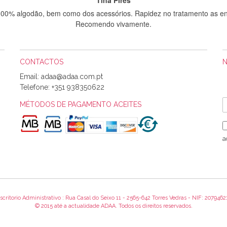
 100% algodão, bem como dos acessórios. Rapidez no tratamento as en
Recomendo vivamente.
CONTACTOS
Sílvia Maria Bernardino Mestre
Email:
Informo que recebi hoje a encomenda, gostei muito dos tecidos.
Telefone:
+351 938350622
MÉTODOS DE PAGAMENTO ACEITES
Rosa Medeiros
o bem acondicionados. Estou plenamente satisfeita com os produtos 
a
itíssima. Futuramente penso voltar a comprar na vossa loja, têm exce
encomenda foi muito rápida.
scritorio Administrativo : Rua Casal do Seixo 11 - 2565-642 Torres Vedras - NIF: 2079462
Alexandra Morais
© 2015 até a actualidade ADAA. Todos os direitos reservados.
 obrigada pelo miminho que dá um jeitaço pras minhas linhas de bord
maravilhosamente ... cheiram! :) Muito Obrigada.