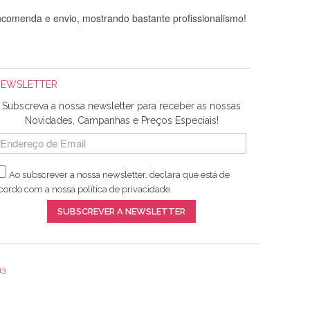
comenda e envio, mostrando bastante profissionalismo!
NEWSLETTER
Subscreva a nossa newsletter para receber as nossas
Novidades, Campanhas e Preços Especiais!
Ao subscrever a nossa newsletter, declara que está de
adquiridos. Relativamente à bolsa, tem um tecido com um
cordo com a nossa
política de privacidade
.
lentes artigos a um preço muito justo. A expedição da
SUBSCREVER A NEWSLETTER
13
ar e não sei o que pões nos tecidos, mas que cheiram