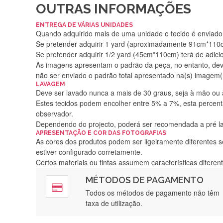
OUTRAS INFORMAÇÕES
ENTREGA DE VÁRIAS UNIDADES
Quando adquirido mais de uma unidade o tecido é enviado i
Se pretender adquirir 1 yard (aproximadamente 91cm*110cm
Se pretender adquirir 1/2 yard (45cm*110cm) terá de adici
As imagens apresentam o padrão da peça, no entanto, de
não ser enviado o padrão total apresentado na(s) imagem(
LAVAGEM
Deve ser lavado nunca a mais de 30 graus, seja à mão ou
Estes tecidos podem encolher entre 5% a 7%, esta percenta
observador.
Dependendo do projecto, poderá ser recomendada a pré 
APRESENTAÇÃO E COR DAS FOTOGRAFIAS
As cores dos produtos podem ser ligeiramente diferentes s
estiver configurado corretamente.
Certos materiais ou tintas assumem características difere
MÉTODOS DE PAGAMENTO
Rápido, a
Todos os métodos de pagamento não têm
taxa de utilização.