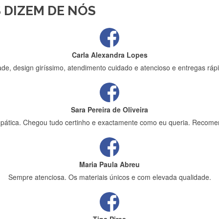
 DIZEM DE NÓS
ápida entrega e vinha muito bem protegida para o transporte, muito o
Carla Alexandra Lopes
de, design giríssimo, atendimento cuidado e atencioso e entregas rápi
Sara Pereira de Oliveira
impática. Chegou tudo certinho e exactamente como eu queria. Recome
Maria Paula Abreu
Sempre atenciosa. Os materiais únicos e com elevada qualidade.
Tina Pires