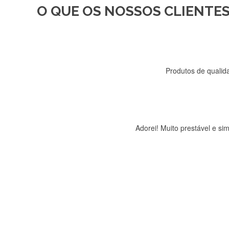
O QUE OS NOSSOS CLIENTES
Recebi a minha encomenda, r
Produtos de qualida
Adorei! Muito prestável e s