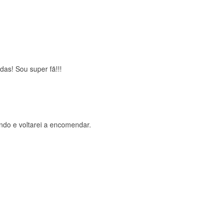
brigada , serviço 5 estrelas
das! Sou super fã!!!
ndo e voltarei a encomendar.