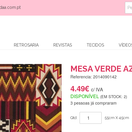
daa.com.pt
RETROSARIA
REVISTAS
TECIDOS
VÍDEO
MESA VERDE A
Referencia: 2014090142
4.49€
c/ IVA
DISPONÍVEL
(EM STOCK: 2)
3 pessoas já compraram
Qtd:
55cm X 45cm