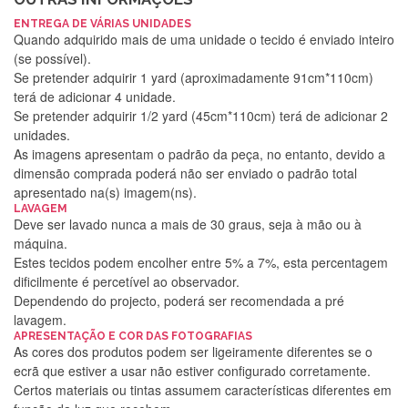
ENTREGA DE VÁRIAS UNIDADES
Quando adquirido mais de uma unidade o tecido é enviado inteiro
(se possível).
Se pretender adquirir 1 yard (aproximadamente 91cm*110cm)
terá de adicionar 4 unidade.
Se pretender adquirir 1/2 yard (45cm*110cm) terá de adicionar 2
unidades.
As imagens apresentam o padrão da peça, no entanto, devido a
dimensão comprada poderá não ser enviado o padrão total
apresentado na(s) imagem(ns).
LAVAGEM
Deve ser lavado nunca a mais de 30 graus, seja à mão ou à
máquina.
Estes tecidos podem encolher entre 5% a 7%, esta percentagem
dificilmente é percetível ao observador.
Dependendo do projecto, poderá ser recomendada a pré
lavagem.
Silvia Lopes
APRESENTAÇÃO E COR DAS FOTOGRAFIAS
As cores dos produtos podem ser ligeiramente diferentes se o
Encomenda direitinha. Rapidez e segurança. Volto a
ecrã que estiver a usar não estiver configurado corretamente.
encomendar.
Certos materiais ou tintas assumem características diferentes em