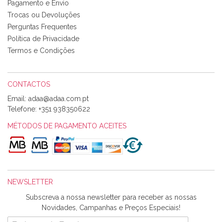
Pagamento e Envio
bem acondicionados. Estou plenamente satisfeita com os
Trocas ou Devoluções
produtos adquiridos. Relativamente à bolsa, tem um tecido
Perguntas Frequentes
com um padrão e cores muito bonitas e a execução está
perfeitíssima. Futuramente penso voltar a comprar na vossa
Política de Privacidade
loja, têm excelentes artigos a um preço muito justo. A
Termos e Condições
expedição da encomenda foi muito rápida.
CONTACTOS
Email:
Alexandra Morais
Telefone:
+351 938350622
Olá boa Noite. Os meus tecidos chegaram hoje. Muito
obrigada pelo miminho que dá um jeitaço pras minhas linhas
MÉTODOS DE PAGAMENTO ACEITES
de bordar e não sei o que pões nos tecidos, mas que cheiram
maravilhosamente ... cheiram! :) Muito Obrigada.
NEWSLETTER
Ana Franco
Subscreva a nossa newsletter para receber as nossas
Harita a minha encomenda já chegou. :) Muito obrigada pela
Novidades, Campanhas e Preços Especiais!
rapidez no envio, pela qualidade dos materiais que me