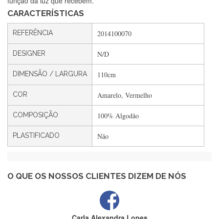
função da luz que recebem.
CARACTERÍSTICAS
Silvia André
REFERÊNCIA
2014100070
Gostei ,Serviço bastante rápido. recomendo
DESIGNER
N/D
DIMENSÃO / LARGURA
110cm
Filipa Freire
Rápido, atendimento 5*. Hoje chegará a segunda encomenda
COR
Amarelo, Vermelho
feita de muitas certamente❤️
COMPOSIÇÃO
100% Algodão
PLASTIFICADO
Não
Maria Aldeano
Recebi a minha encomenda, rápida entrega e vinha muito
bem protegida para o transporte, muito obrigada , serviço 5
estrelas
O QUE OS NOSSOS CLIENTES DIZEM DE NÓS
Carla Alexandra Lopes