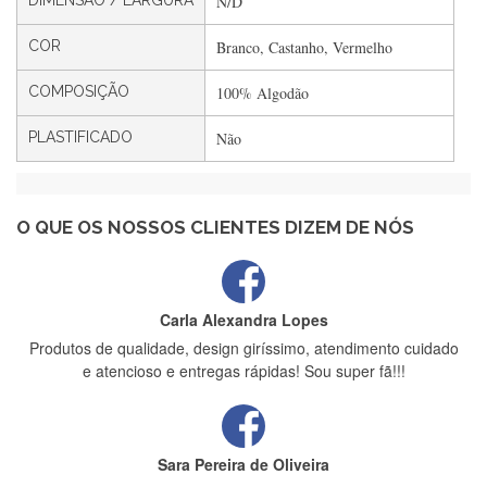
DIMENSÃO / LARGURA
N/D
Filipa Freire
Rápido, atendimento 5*. Hoje chegará a segunda encomenda
COR
Branco, Castanho, Vermelho
feita de muitas certamente❤️
COMPOSIÇÃO
100% Algodão
PLASTIFICADO
Não
Maria Aldeano
Recebi a minha encomenda, rápida entrega e vinha muito
bem protegida para o transporte, muito obrigada , serviço 5
estrelas
O QUE OS NOSSOS CLIENTES DIZEM DE NÓS
Carla Alexandra Lopes
Produtos de qualidade, design giríssimo, atendimento cuidado
e atencioso e entregas rápidas! Sou super fã!!!
Sara Pereira de Oliveira