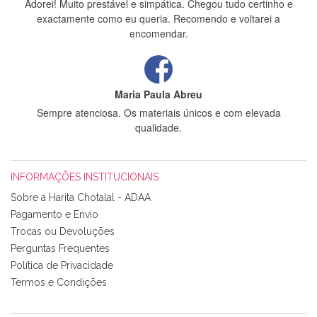
Adorei! Muito prestável e simpática. Chegou tudo certinho e
exactamente como eu queria. Recomendo e voltarei a
encomendar.
Maria Paula Abreu
Sempre atenciosa. Os materiais únicos e com elevada
qualidade.
INFORMAÇÕES INSTITUCIONAIS
Rosa Medeiros
Sobre a Harita Chotalal - ADAA
Tudo chegou em condições, pois os produtos vieram muito
Pagamento e Envio
bem acondicionados. Estou plenamente satisfeita com os
Trocas ou Devoluções
produtos adquiridos. Relativamente à bolsa, tem um tecido
Perguntas Frequentes
com um padrão e cores muito bonitas e a execução está
perfeitíssima. Futuramente penso voltar a comprar na vossa
Política de Privacidade
loja, têm excelentes artigos a um preço muito justo. A
Termos e Condições
expedição da encomenda foi muito rápida.