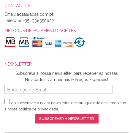
CONTACTOS
Email:
Alexandra Morais
Telefone:
+351 938350622
Olá boa Noite. Os meus tecidos chegaram hoje. Muito
obrigada pelo miminho que dá um jeitaço pras minhas linhas
MÉTODOS DE PAGAMENTO ACEITES
de bordar e não sei o que pões nos tecidos, mas que cheiram
maravilhosamente ... cheiram! :) Muito Obrigada.
NEWSLETTER
Ana Franco
Subscreva a nossa newsletter para receber as nossas
Harita a minha encomenda já chegou. :) Muito obrigada pela
Novidades, Campanhas e Preços Especiais!
rapidez no envio, pela qualidade dos materiais que me
enviaste e pela simpatia de sempre. :)
Ao subscrever a nossa newsletter, declara que está de acordo com
a nossa
política de privacidade
.
Catarina Amaro
SUBSCREVER A NEWSLETTER
5 estrelas. Gosto muito do serviço. A Harita Chotalal é muito
disponível e atenciosa. Os artigos chegam rápido.