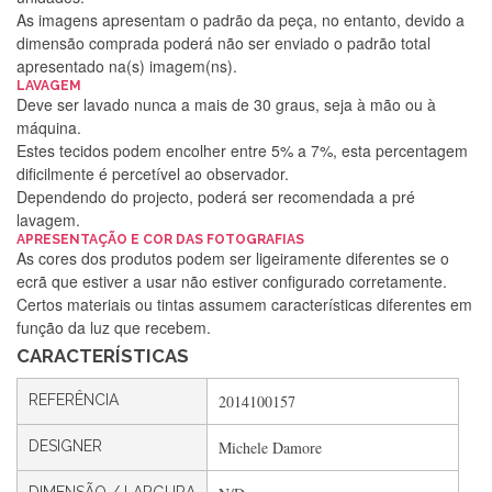
As imagens apresentam o padrão da peça, no entanto, devido a
dimensão comprada poderá não ser enviado o padrão total
apresentado na(s) imagem(ns).
LAVAGEM
Deve ser lavado nunca a mais de 30 graus, seja à mão ou à
máquina.
Estes tecidos podem encolher entre 5% a 7%, esta percentagem
dificilmente é percetível ao observador.
Dependendo do projecto, poderá ser recomendada a pré
lavagem.
Silvia Lopes
APRESENTAÇÃO E COR DAS FOTOGRAFIAS
As cores dos produtos podem ser ligeiramente diferentes se o
Encomenda direitinha. Rapidez e segurança. Volto a
ecrã que estiver a usar não estiver configurado corretamente.
encomendar.
Certos materiais ou tintas assumem características diferentes em
função da luz que recebem.
CARACTERÍSTICAS
Silvia André
REFERÊNCIA
2014100157
Gostei ,Serviço bastante rápido. recomendo
DESIGNER
Michele Damore