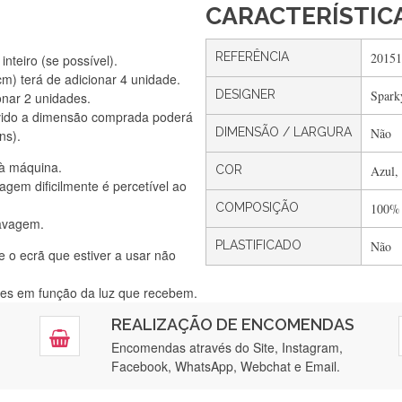
CARACTERÍSTIC
REFERÊNCIA
20151
nteiro (se possível).
) terá de adicionar 4 unidade.
DESIGNER
Spark
onar 2 unidades.
Silvia Lopes
vido a dimensão comprada poderá
Encomenda direitinha. Rapidez e segurança. Volto a encomendar.
DIMENSÃO / LARGURA
Não
ns).
 à máquina.
COR
Azul,
gem dificilmente é percetível ao
Silvia André
COMPOSIÇÃO
100%
lavagem.
Gostei ,Serviço bastante rápido. recomendo
PLASTIFICADO
Não
e o ecrã que estiver a usar não
ntes em função da luz que recebem.
Filipa Freire
REALIZAÇÃO DE ENCOMENDAS
tendimento 5*. Hoje chegará a segunda encomenda feita de muitas ce
Encomendas através do Site, Instagram,
Facebook, WhatsApp, Webchat e Email.
Maria Aldeano