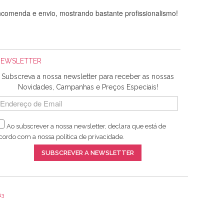
comenda e envio, mostrando bastante profissionalismo!
NEWSLETTER
Subscreva a nossa newsletter para receber as nossas
Novidades, Campanhas e Preços Especiais!
Ao subscrever a nossa newsletter, declara que está de
adquiridos. Relativamente à bolsa, tem um tecido com um
cordo com a nossa
política de privacidade
.
lentes artigos a um preço muito justo. A expedição da
SUBSCREVER A NEWSLETTER
13
ar e não sei o que pões nos tecidos, mas que cheiram