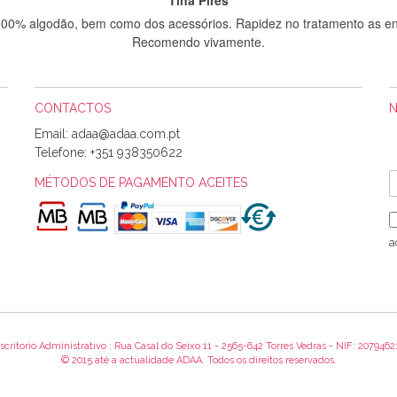
 100% algodão, bem como dos acessórios. Rapidez no tratamento as en
Recomendo vivamente.
CONTACTOS
Sílvia Maria Bernardino Mestre
Email:
Informo que recebi hoje a encomenda, gostei muito dos tecidos.
Telefone:
+351 938350622
MÉTODOS DE PAGAMENTO ACEITES
Rosa Medeiros
o bem acondicionados. Estou plenamente satisfeita com os produtos 
a
itíssima. Futuramente penso voltar a comprar na vossa loja, têm exce
encomenda foi muito rápida.
scritorio Administrativo : Rua Casal do Seixo 11 - 2565-642 Torres Vedras - NIF: 2079462
Alexandra Morais
© 2015 até a actualidade ADAA. Todos os direitos reservados.
 obrigada pelo miminho que dá um jeitaço pras minhas linhas de bord
maravilhosamente ... cheiram! :) Muito Obrigada.