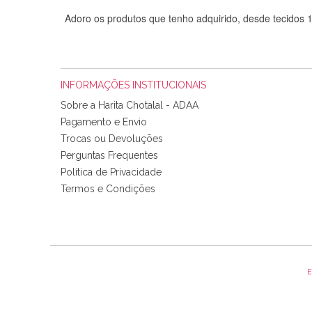
Adoro os produtos que tenho adquirido, desde tecidos
INFORMAÇÕES INSTITUCIONAIS
Sobre a Harita Chotalal - ADAA
Pagamento e Envio
Trocas ou Devoluções
Perguntas Frequentes
Política de Privacidade
Tudo chegou em condições, pois os produtos vieram muit
Termos e Condições
padrão e cores muito bonitas e a execução está perfe
E
Olá boa Noite. Os meus tecidos chegaram hoje. Muito