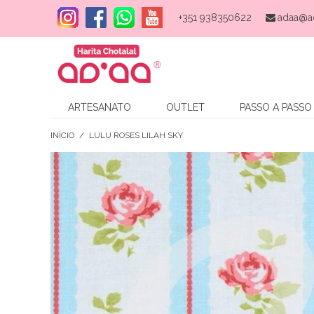
+351 938350622
adaa@a
ARTESANATO
OUTLET
PASSO A PASSO
INÍCIO
/
LULU ROSES LILAH SKY