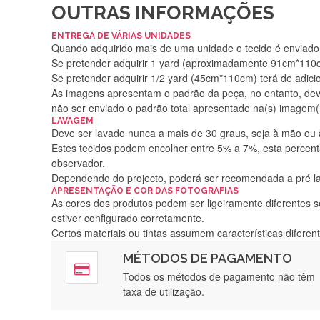
OUTRAS INFORMAÇÕES
ENTREGA DE VÁRIAS UNIDADES
Quando adquirido mais de uma unidade o tecido é enviado i
Se pretender adquirir 1 yard (aproximadamente 91cm*110cm
Se pretender adquirir 1/2 yard (45cm*110cm) terá de adici
As imagens apresentam o padrão da peça, no entanto, de
não ser enviado o padrão total apresentado na(s) imagem(
LAVAGEM
Deve ser lavado nunca a mais de 30 graus, seja à mão ou
Estes tecidos podem encolher entre 5% a 7%, esta percenta
observador.
Dependendo do projecto, poderá ser recomendada a pré 
APRESENTAÇÃO E COR DAS FOTOGRAFIAS
As cores dos produtos podem ser ligeiramente diferentes s
estiver configurado corretamente.
Certos materiais ou tintas assumem características difere
MÉTODOS DE PAGAMENTO
Rápido, a
Todos os métodos de pagamento não têm
taxa de utilização.