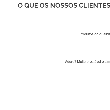
O QUE OS NOSSOS CLIENTES
Recebi a minha encomenda, r
Produtos de qualida
Adorei! Muito prestável e s