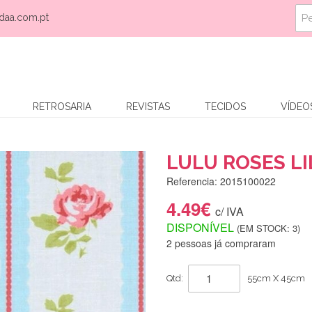
daa.com.pt
RETROSARIA
REVISTAS
TECIDOS
VÍDEO
LULU ROSES LI
Referencia: 2015100022
4.49€
c/ IVA
DISPONÍVEL
(EM STOCK: 3)
2 pessoas já compraram
Qtd:
55cm X 45cm