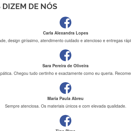
 DIZEM DE NÓS
ápida entrega e vinha muito bem protegida para o transporte, muito o
Carla Alexandra Lopes
de, design giríssimo, atendimento cuidado e atencioso e entregas rápi
Sara Pereira de Oliveira
impática. Chegou tudo certinho e exactamente como eu queria. Recome
Maria Paula Abreu
Sempre atenciosa. Os materiais únicos e com elevada qualidade.
Tina Pires