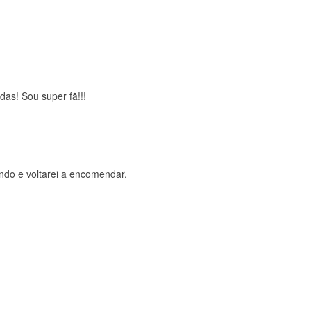
brigada , serviço 5 estrelas
das! Sou super fã!!!
ndo e voltarei a encomendar.