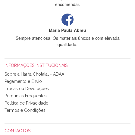
encomendar.
Maria Paula Abreu
Sempre atenciosa. Os materiais únicos e com elevada
qualidade.
INFORMAÇÕES INSTITUCIONAIS
Rosa Medeiros
Sobre a Harita Chotalal - ADAA
Tudo chegou em condições, pois os produtos vieram muito
Pagamento e Envio
bem acondicionados. Estou plenamente satisfeita com os
Trocas ou Devoluções
produtos adquiridos. Relativamente à bolsa, tem um tecido
Perguntas Frequentes
com um padrão e cores muito bonitas e a execução está
perfeitíssima. Futuramente penso voltar a comprar na vossa
Política de Privacidade
loja, têm excelentes artigos a um preço muito justo. A
Termos e Condições
expedição da encomenda foi muito rápida.
CONTACTOS