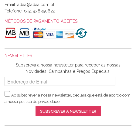
Email:
Alexandra Morais
Telefone:
+351 938350622
Olá boa Noite. Os meus tecidos chegaram hoje. Muito
obrigada pelo miminho que dá um jeitaço pras minhas linhas
MÉTODOS DE PAGAMENTO ACEITES
de bordar e não sei o que pões nos tecidos, mas que cheiram
maravilhosamente ... cheiram! :) Muito Obrigada.
NEWSLETTER
Ana Franco
Subscreva a nossa newsletter para receber as nossas
Harita a minha encomenda já chegou. :) Muito obrigada pela
Novidades, Campanhas e Preços Especiais!
rapidez no envio, pela qualidade dos materiais que me
enviaste e pela simpatia de sempre. :)
Ao subscrever a nossa newsletter, declara que está de acordo com
a nossa
política de privacidade
.
Catarina Amaro
SUBSCREVER A NEWSLETTER
5 estrelas. Gosto muito do serviço. A Harita Chotalal é muito
disponível e atenciosa. Os artigos chegam rápido.
Recomendo.