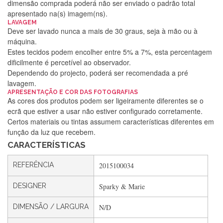
dimensão comprada poderá não ser enviado o padrão total
apresentado na(s) imagem(ns).
LAVAGEM
Deve ser lavado nunca a mais de 30 graus, seja à mão ou à
máquina.
Estes tecidos podem encolher entre 5% a 7%, esta percentagem
dificilmente é percetível ao observador.
Dependendo do projecto, poderá ser recomendada a pré
lavagem.
Silvia Lopes
APRESENTAÇÃO E COR DAS FOTOGRAFIAS
As cores dos produtos podem ser ligeiramente diferentes se o
Encomenda direitinha. Rapidez e segurança. Volto a
ecrã que estiver a usar não estiver configurado corretamente.
encomendar.
Certos materiais ou tintas assumem características diferentes em
função da luz que recebem.
CARACTERÍSTICAS
Silvia André
REFERÊNCIA
2015100034
Gostei ,Serviço bastante rápido. recomendo
DESIGNER
Sparky & Marie
DIMENSÃO / LARGURA
N/D
Filipa Freire