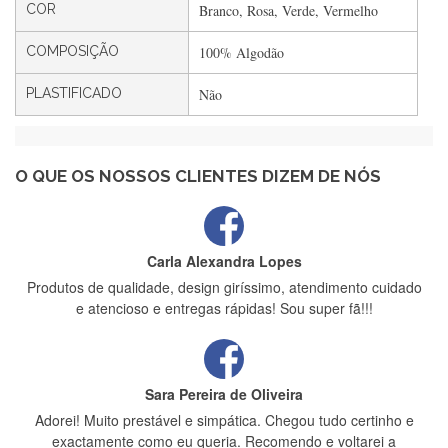
Rápido, atendimento 5*. Hoje chegará a segunda encomenda
COR
Branco, Rosa, Verde, Vermelho
feita de muitas certamente❤️
COMPOSIÇÃO
100% Algodão
PLASTIFICADO
Não
Maria Aldeano
Recebi a minha encomenda, rápida entrega e vinha muito
bem protegida para o transporte, muito obrigada , serviço 5
estrelas
O QUE OS NOSSOS CLIENTES DIZEM DE NÓS
Carla Alexandra Lopes
Produtos de qualidade, design giríssimo, atendimento cuidado
e atencioso e entregas rápidas! Sou super fã!!!
Sara Pereira de Oliveira
Adorei! Muito prestável e simpática. Chegou tudo certinho e
exactamente como eu queria. Recomendo e voltarei a