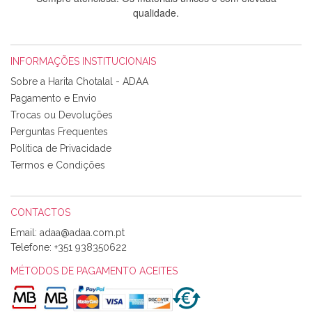
qualidade.
INFORMAÇÕES INSTITUCIONAIS
Rosa Medeiros
Sobre a Harita Chotalal - ADAA
Tudo chegou em condições, pois os produtos vieram muito
Pagamento e Envio
bem acondicionados. Estou plenamente satisfeita com os
Trocas ou Devoluções
produtos adquiridos. Relativamente à bolsa, tem um tecido
Perguntas Frequentes
com um padrão e cores muito bonitas e a execução está
perfeitíssima. Futuramente penso voltar a comprar na vossa
Política de Privacidade
loja, têm excelentes artigos a um preço muito justo. A
Termos e Condições
expedição da encomenda foi muito rápida.
CONTACTOS
Email:
Alexandra Morais
Telefone:
+351 938350622
Olá boa Noite. Os meus tecidos chegaram hoje. Muito
obrigada pelo miminho que dá um jeitaço pras minhas linhas
MÉTODOS DE PAGAMENTO ACEITES
de bordar e não sei o que pões nos tecidos, mas que cheiram
maravilhosamente ... cheiram! :) Muito Obrigada.