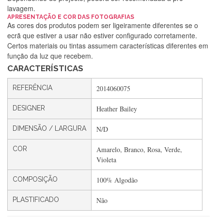
lavagem.
APRESENTAÇÃO E COR DAS FOTOGRAFIAS
Silvia Lopes
As cores dos produtos podem ser ligeiramente diferentes se o
ecrã que estiver a usar não estiver configurado corretamente.
Encomenda direitinha. Rapidez e segurança. Volto a
Certos materiais ou tintas assumem características diferentes em
encomendar.
função da luz que recebem.
CARACTERÍSTICAS
Silvia André
REFERÊNCIA
2014060075
Gostei ,Serviço bastante rápido. recomendo
DESIGNER
Heather Bailey
DIMENSÃO / LARGURA
N/D
Filipa Freire
COR
Amarelo, Branco, Rosa, Verde,
Rápido, atendimento 5*. Hoje chegará a segunda encomenda
Violeta
feita de muitas certamente❤️
COMPOSIÇÃO
100% Algodão
PLASTIFICADO
Não
Maria Aldeano