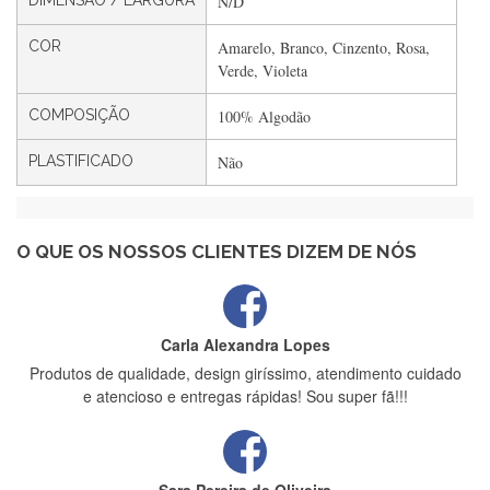
DIMENSÃO / LARGURA
N/D
Filipa Freire
COR
Amarelo, Branco, Cinzento, Rosa,
Rápido, atendimento 5*. Hoje chegará a segunda encomenda
Verde, Violeta
feita de muitas certamente❤️
COMPOSIÇÃO
100% Algodão
PLASTIFICADO
Não
Maria Aldeano
Recebi a minha encomenda, rápida entrega e vinha muito
bem protegida para o transporte, muito obrigada , serviço 5
estrelas
O QUE OS NOSSOS CLIENTES DIZEM DE NÓS
Carla Alexandra Lopes
Produtos de qualidade, design giríssimo, atendimento cuidado
e atencioso e entregas rápidas! Sou super fã!!!