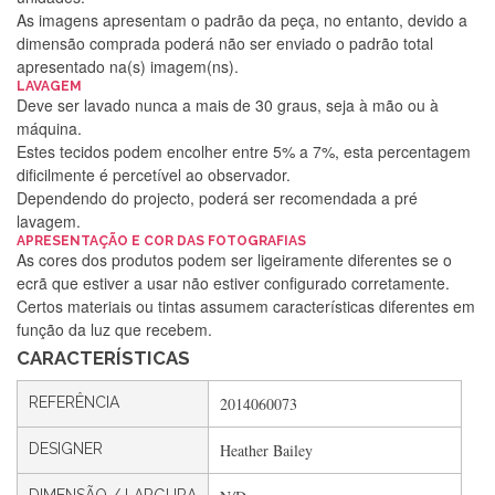
As imagens apresentam o padrão da peça, no entanto, devido a
dimensão comprada poderá não ser enviado o padrão total
apresentado na(s) imagem(ns).
LAVAGEM
Deve ser lavado nunca a mais de 30 graus, seja à mão ou à
máquina.
Estes tecidos podem encolher entre 5% a 7%, esta percentagem
dificilmente é percetível ao observador.
Dependendo do projecto, poderá ser recomendada a pré
lavagem.
APRESENTAÇÃO E COR DAS FOTOGRAFIAS
Silvia Lopes
As cores dos produtos podem ser ligeiramente diferentes se o
ecrã que estiver a usar não estiver configurado corretamente.
Encomenda direitinha. Rapidez e segurança. Volto a
Certos materiais ou tintas assumem características diferentes em
encomendar.
função da luz que recebem.
CARACTERÍSTICAS
Silvia André
REFERÊNCIA
2014060073
Gostei ,Serviço bastante rápido. recomendo
DESIGNER
Heather Bailey