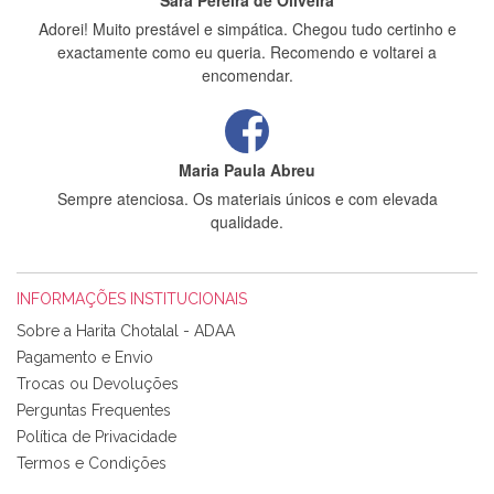
Sara Pereira de Oliveira
Adorei! Muito prestável e simpática. Chegou tudo certinho e
exactamente como eu queria. Recomendo e voltarei a
encomendar.
Maria Paula Abreu
Sempre atenciosa. Os materiais únicos e com elevada
qualidade.
INFORMAÇÕES INSTITUCIONAIS
Rosa Medeiros
Sobre a Harita Chotalal - ADAA
Tudo chegou em condições, pois os produtos vieram muito
Pagamento e Envio
bem acondicionados. Estou plenamente satisfeita com os
Trocas ou Devoluções
produtos adquiridos. Relativamente à bolsa, tem um tecido
Perguntas Frequentes
com um padrão e cores muito bonitas e a execução está
perfeitíssima. Futuramente penso voltar a comprar na vossa
Política de Privacidade
loja, têm excelentes artigos a um preço muito justo. A
Termos e Condições
expedição da encomenda foi muito rápida.