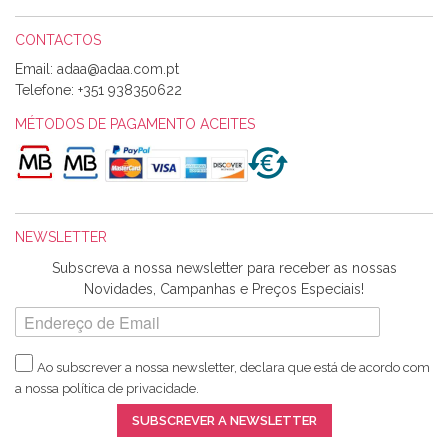
CONTACTOS
Email:
Alexandra Morais
Telefone:
+351 938350622
Olá boa Noite. Os meus tecidos chegaram hoje. Muito
obrigada pelo miminho que dá um jeitaço pras minhas linhas
MÉTODOS DE PAGAMENTO ACEITES
de bordar e não sei o que pões nos tecidos, mas que cheiram
maravilhosamente ... cheiram! :) Muito Obrigada.
NEWSLETTER
Ana Franco
Subscreva a nossa newsletter para receber as nossas
Harita a minha encomenda já chegou. :) Muito obrigada pela
Novidades, Campanhas e Preços Especiais!
rapidez no envio, pela qualidade dos materiais que me
enviaste e pela simpatia de sempre. :)
Ao subscrever a nossa newsletter, declara que está de acordo com
a nossa
política de privacidade
.
Catarina Amaro
SUBSCREVER A NEWSLETTER
5 estrelas. Gosto muito do serviço. A Harita Chotalal é muito