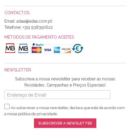
CONTACTOS
Email:
Alexandra Morais
Telefone:
+351 938350622
Olá boa Noite. Os meus tecidos chegaram hoje. Muito
obrigada pelo miminho que dá um jeitaço pras minhas linhas
MÉTODOS DE PAGAMENTO ACEITES
de bordar e não sei o que pões nos tecidos, mas que cheiram
maravilhosamente ... cheiram! :) Muito Obrigada.
NEWSLETTER
Ana Franco
Subscreva a nossa newsletter para receber as nossas
Harita a minha encomenda já chegou. :) Muito obrigada pela
Novidades, Campanhas e Preços Especiais!
rapidez no envio, pela qualidade dos materiais que me
enviaste e pela simpatia de sempre. :)
Ao subscrever a nossa newsletter, declara que está de acordo com
a nossa
política de privacidade
.
Catarina Amaro
SUBSCREVER A NEWSLETTER
5 estrelas. Gosto muito do serviço. A Harita Chotalal é muito