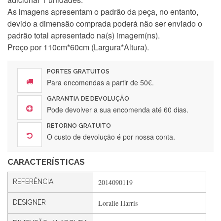
As imagens apresentam o padrão da peça, no entanto,
devido a dimensão comprada poderá não ser enviado o
padrão total apresentado na(s) imagem(ns).
Preço por 110cm*60cm (Largura*Altura).
PORTES GRATUITOS
Para encomendas a partir de 50€.
GARANTIA DE DEVOLUÇÃO
Pode devolver a sua encomenda até 60 dias.
Silvia Lopes
RETORNO GRATUITO
Encomenda direitinha. Rapidez e segurança. Volto a
O custo de devolução é por nossa conta.
encomendar.
CARACTERÍSTICAS
Silvia André
REFERÊNCIA
2014090119
Gostei ,Serviço bastante rápido. recomendo
DESIGNER
Loralie Harris