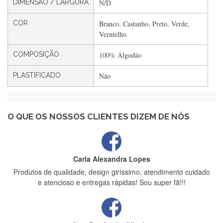
DIMENSÃO / LARGURA
N/D
Filipa Freire
COR
Branco, Castanho, Preto, Verde,
Rápido, atendimento 5*. Hoje chegará a segunda encomenda
Vermelho
feita de muitas certamente❤️
COMPOSIÇÃO
100% Algodão
PLASTIFICADO
Não
Maria Aldeano
Recebi a minha encomenda, rápida entrega e vinha muito
bem protegida para o transporte, muito obrigada , serviço 5
estrelas
O QUE OS NOSSOS CLIENTES DIZEM DE NÓS
Carla Alexandra Lopes
Produtos de qualidade, design giríssimo, atendimento cuidado
e atencioso e entregas rápidas! Sou super fã!!!