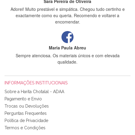
Sara Pereira de Oliveira
Adorei! Muito prestável e simpática. Chegou tudo certinho e
exactamente como eu queria. Recomendo e voltarei a
encomendar.
Maria Paula Abreu
Sempre atenciosa. Os materiais únicos e com elevada
qualidade.
INFORMAÇÕES INSTITUCIONAIS
Rosa Medeiros
Sobre a Harita Chotalal - ADAA
Tudo chegou em condições, pois os produtos vieram muito
Pagamento e Envio
bem acondicionados. Estou plenamente satisfeita com os
Trocas ou Devoluções
produtos adquiridos. Relativamente à bolsa, tem um tecido
Perguntas Frequentes
com um padrão e cores muito bonitas e a execução está
perfeitíssima. Futuramente penso voltar a comprar na vossa
Política de Privacidade
loja, têm excelentes artigos a um preço muito justo. A
Termos e Condições
expedição da encomenda foi muito rápida.