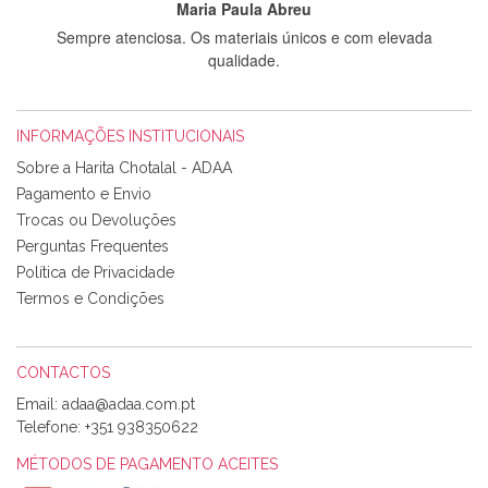
Maria Paula Abreu
Sempre atenciosa. Os materiais únicos e com elevada
qualidade.
INFORMAÇÕES INSTITUCIONAIS
Rosa Medeiros
Sobre a Harita Chotalal - ADAA
Tudo chegou em condições, pois os produtos vieram muito
Pagamento e Envio
bem acondicionados. Estou plenamente satisfeita com os
Trocas ou Devoluções
produtos adquiridos. Relativamente à bolsa, tem um tecido
Perguntas Frequentes
com um padrão e cores muito bonitas e a execução está
perfeitíssima. Futuramente penso voltar a comprar na vossa
Política de Privacidade
loja, têm excelentes artigos a um preço muito justo. A
Termos e Condições
expedição da encomenda foi muito rápida.
CONTACTOS
Email:
Alexandra Morais
Telefone:
+351 938350622
Olá boa Noite. Os meus tecidos chegaram hoje. Muito
obrigada pelo miminho que dá um jeitaço pras minhas linhas
MÉTODOS DE PAGAMENTO ACEITES
de bordar e não sei o que pões nos tecidos, mas que cheiram