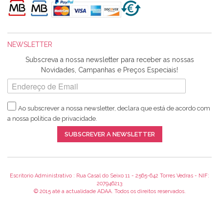
maravilhosamente ... cheiram! :) Muito Obrigada.
NEWSLETTER
Ana Franco
Subscreva a nossa newsletter para receber as nossas
Harita a minha encomenda já chegou. :) Muito obrigada pela
Novidades, Campanhas e Preços Especiais!
rapidez no envio, pela qualidade dos materiais que me
enviaste e pela simpatia de sempre. :)
Ao subscrever a nossa newsletter, declara que está de acordo com
a nossa
política de privacidade
.
Catarina Amaro
SUBSCREVER A NEWSLETTER
5 estrelas. Gosto muito do serviço. A Harita Chotalal é muito
disponível e atenciosa. Os artigos chegam rápido.
Recomendo.
Escritorio Administrativo : Rua Casal do Seixo 11 - 2565-642 Torres Vedras - NIF:
207946213
© 2015 até a actualidade ADAA. Todos os direitos reservados.
Teresa Duarte
Já sou cliente à algum tempo e encontro me super satisfeita!