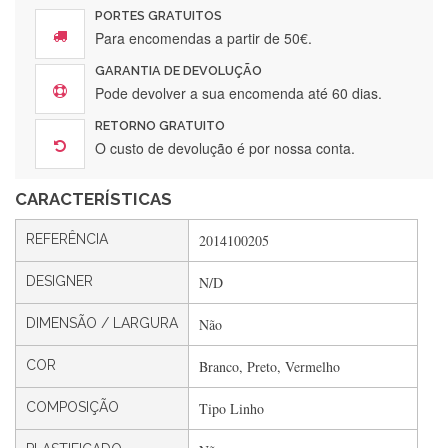
PORTES GRATUITOS
Para encomendas a partir de 50€.
GARANTIA DE DEVOLUÇÃO
Silvia Lopes
Pode devolver a sua encomenda até 60 dias.
Encomenda direitinha. Rapidez e segurança. Volto a
RETORNO GRATUITO
encomendar.
O custo de devolução é por nossa conta.
CARACTERÍSTICAS
Silvia André
REFERÊNCIA
2014100205
Gostei ,Serviço bastante rápido. recomendo
DESIGNER
N/D
DIMENSÃO / LARGURA
Não
Filipa Freire
Rápido, atendimento 5*. Hoje chegará a segunda encomenda
COR
Branco, Preto, Vermelho
feita de muitas certamente❤️
COMPOSIÇÃO
Tipo Linho