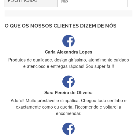
PLASTIFICADO
Não
Maria Aldeano
Recebi a minha encomenda, rápida entrega e vinha muito
bem protegida para o transporte, muito obrigada , serviço 5
estrelas
O QUE OS NOSSOS CLIENTES DIZEM DE NÓS
Carla Alexandra Lopes
Produtos de qualidade, design giríssimo, atendimento cuidado
e atencioso e entregas rápidas! Sou super fã!!!
Sara Pereira de Oliveira
Adorei! Muito prestável e simpática. Chegou tudo certinho e
exactamente como eu queria. Recomendo e voltarei a
encomendar.