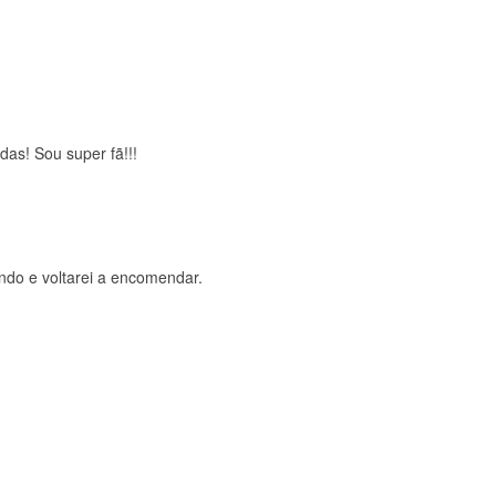
brigada , serviço 5 estrelas
das! Sou super fã!!!
ndo e voltarei a encomendar.