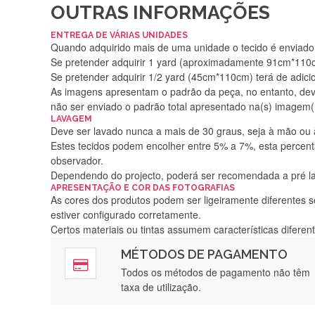
OUTRAS INFORMAÇÕES
ENTREGA DE VÁRIAS UNIDADES
Quando adquirido mais de uma unidade o tecido é enviado i
Se pretender adquirir 1 yard (aproximadamente 91cm*110cm
Se pretender adquirir 1/2 yard (45cm*110cm) terá de adici
As imagens apresentam o padrão da peça, no entanto, de
não ser enviado o padrão total apresentado na(s) imagem(
LAVAGEM
Deve ser lavado nunca a mais de 30 graus, seja à mão ou
Estes tecidos podem encolher entre 5% a 7%, esta percenta
observador.
Dependendo do projecto, poderá ser recomendada a pré 
APRESENTAÇÃO E COR DAS FOTOGRAFIAS
As cores dos produtos podem ser ligeiramente diferentes s
estiver configurado corretamente.
Certos materiais ou tintas assumem características difere
MÉTODOS DE PAGAMENTO
Rápido, a
Todos os métodos de pagamento não têm
taxa de utilização.