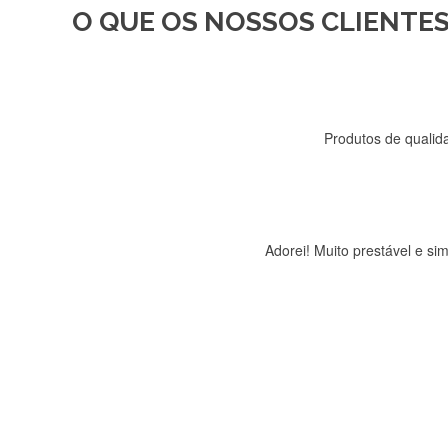
O QUE OS NOSSOS CLIENTES
Recebi a minha encomenda, r
Produtos de qualida
Adorei! Muito prestável e s