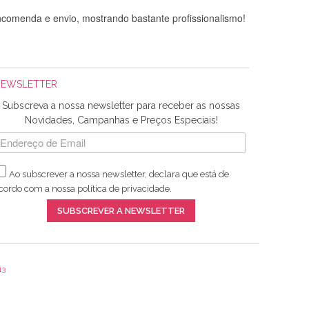
comenda e envio, mostrando bastante profissionalismo!
NEWSLETTER
Subscreva a nossa newsletter para receber as nossas
Novidades, Campanhas e Preços Especiais!
Ao subscrever a nossa newsletter, declara que está de
adquiridos. Relativamente à bolsa, tem um tecido com um
cordo com a nossa
política de privacidade
.
lentes artigos a um preço muito justo. A expedição da
SUBSCREVER A NEWSLETTER
13
ar e não sei o que pões nos tecidos, mas que cheiram