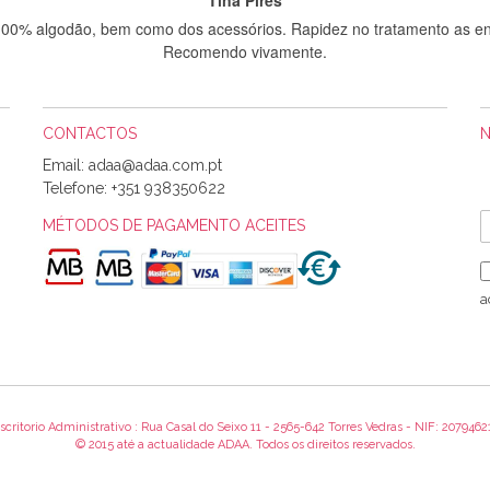
 100% algodão, bem como dos acessórios. Rapidez no tratamento as en
Recomendo vivamente.
CONTACTOS
Sílvia Maria Bernardino Mestre
Email:
Informo que recebi hoje a encomenda, gostei muito dos tecidos.
Telefone:
+351 938350622
MÉTODOS DE PAGAMENTO ACEITES
Rosa Medeiros
o bem acondicionados. Estou plenamente satisfeita com os produtos 
a
itíssima. Futuramente penso voltar a comprar na vossa loja, têm exce
encomenda foi muito rápida.
scritorio Administrativo : Rua Casal do Seixo 11 - 2565-642 Torres Vedras - NIF: 2079462
Alexandra Morais
© 2015 até a actualidade ADAA. Todos os direitos reservados.
 obrigada pelo miminho que dá um jeitaço pras minhas linhas de bord
maravilhosamente ... cheiram! :) Muito Obrigada.