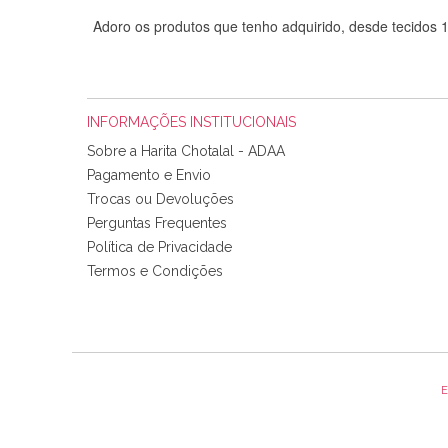
Adoro os produtos que tenho adquirido, desde tecidos
INFORMAÇÕES INSTITUCIONAIS
Sobre a Harita Chotalal - ADAA
Pagamento e Envio
Trocas ou Devoluções
Perguntas Frequentes
Política de Privacidade
Tudo chegou em condições, pois os produtos vieram muit
Termos e Condições
padrão e cores muito bonitas e a execução está perfe
E
Olá boa Noite. Os meus tecidos chegaram hoje. Muito