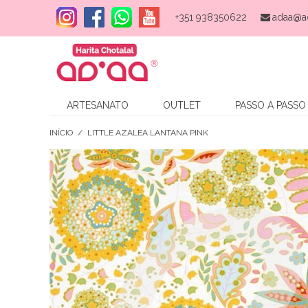
+351 938350622
adaa@a
ARTESANATO
OUTLET
PASSO A PASSO
INÍCIO
/
LITTLE AZALEA LANTANA PINK