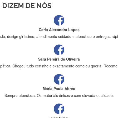
 DIZEM DE NÓS
ápida entrega e vinha muito bem protegida para o transporte, muito o
Carla Alexandra Lopes
de, design giríssimo, atendimento cuidado e atencioso e entregas rápi
Sara Pereira de Oliveira
impática. Chegou tudo certinho e exactamente como eu queria. Recome
Maria Paula Abreu
Sempre atenciosa. Os materiais únicos e com elevada qualidade.
Tina Pires