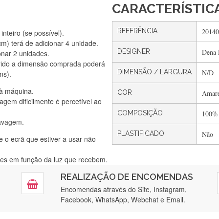
CARACTERÍSTIC
REFERÊNCIA
20140
nteiro (se possível).
) terá de adicionar 4 unidade.
DESIGNER
Dena 
onar 2 unidades.
Silvia Lopes
vido a dimensão comprada poderá
Encomenda direitinha. Rapidez e segurança. Volto a encomendar.
DIMENSÃO / LARGURA
N/D
ns).
 à máquina.
COR
Amare
gem dificilmente é percetível ao
Silvia André
COMPOSIÇÃO
100%
lavagem.
Gostei ,Serviço bastante rápido. recomendo
PLASTIFICADO
Não
e o ecrã que estiver a usar não
ntes em função da luz que recebem.
Filipa Freire
REALIZAÇÃO DE ENCOMENDAS
tendimento 5*. Hoje chegará a segunda encomenda feita de muitas ce
Encomendas através do Site, Instagram,
Facebook, WhatsApp, Webchat e Email.
Maria Aldeano