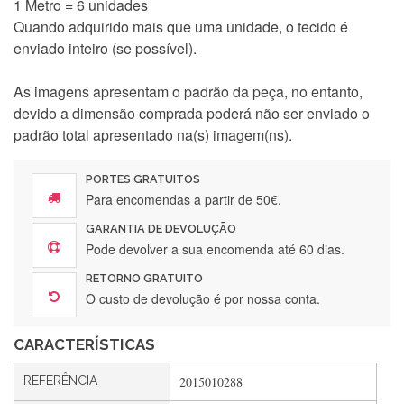
1 Metro = 6 unidades
Quando adquirido mais que uma unidade, o tecido é
enviado inteiro (se possível).
As imagens apresentam o padrão da peça, no entanto,
devido a dimensão comprada poderá não ser enviado o
padrão total apresentado na(s) imagem(ns).
PORTES GRATUITOS
Para encomendas a partir de 50€.
GARANTIA DE DEVOLUÇÃO
Silvia Lopes
Pode devolver a sua encomenda até 60 dias.
Encomenda direitinha. Rapidez e segurança. Volto a
RETORNO GRATUITO
encomendar.
O custo de devolução é por nossa conta.
CARACTERÍSTICAS
Silvia André
REFERÊNCIA
2015010288
Gostei ,Serviço bastante rápido. recomendo