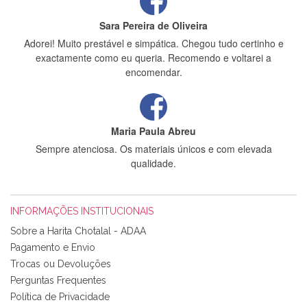
Sara Pereira de Oliveira
Adorei! Muito prestável e simpática. Chegou tudo certinho e
exactamente como eu queria. Recomendo e voltarei a
encomendar.
Maria Paula Abreu
Sempre atenciosa. Os materiais únicos e com elevada
qualidade.
INFORMAÇÕES INSTITUCIONAIS
Rosa Medeiros
Sobre a Harita Chotalal - ADAA
Tudo chegou em condições, pois os produtos vieram muito
Pagamento e Envio
bem acondicionados. Estou plenamente satisfeita com os
Trocas ou Devoluções
produtos adquiridos. Relativamente à bolsa, tem um tecido
Perguntas Frequentes
com um padrão e cores muito bonitas e a execução está
perfeitíssima. Futuramente penso voltar a comprar na vossa
Política de Privacidade