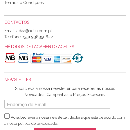
loja, têm excelentes artigos a um preço muito justo. A
Termos e Condições
expedição da encomenda foi muito rápida.
CONTACTOS
Email:
Alexandra Morais
Telefone:
+351 938350622
Olá boa Noite. Os meus tecidos chegaram hoje. Muito
obrigada pelo miminho que dá um jeitaço pras minhas linhas
MÉTODOS DE PAGAMENTO ACEITES
de bordar e não sei o que pões nos tecidos, mas que cheiram
maravilhosamente ... cheiram! :) Muito Obrigada.
NEWSLETTER
Ana Franco
Subscreva a nossa newsletter para receber as nossas
Harita a minha encomenda já chegou. :) Muito obrigada pela
Novidades, Campanhas e Preços Especiais!
rapidez no envio, pela qualidade dos materiais que me
enviaste e pela simpatia de sempre. :)
Ao subscrever a nossa newsletter, declara que está de acordo com
a nossa
política de privacidade
.
Catarina Amaro