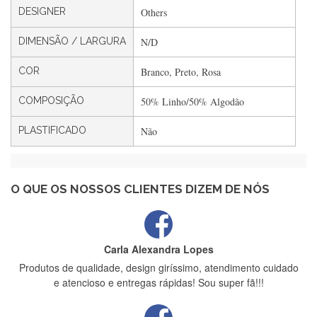
DESIGNER
Others
DIMENSÃO / LARGURA
N/D
Filipa Freire
Rápido, atendimento 5*. Hoje chegará a segunda encomenda
COR
Branco, Preto, Rosa
feita de muitas certamente❤️
COMPOSIÇÃO
50% Linho/50% Algodão
PLASTIFICADO
Não
Maria Aldeano
Recebi a minha encomenda, rápida entrega e vinha muito
bem protegida para o transporte, muito obrigada , serviço 5
estrelas
O QUE OS NOSSOS CLIENTES DIZEM DE NÓS
Carla Alexandra Lopes
Produtos de qualidade, design giríssimo, atendimento cuidado
e atencioso e entregas rápidas! Sou super fã!!!