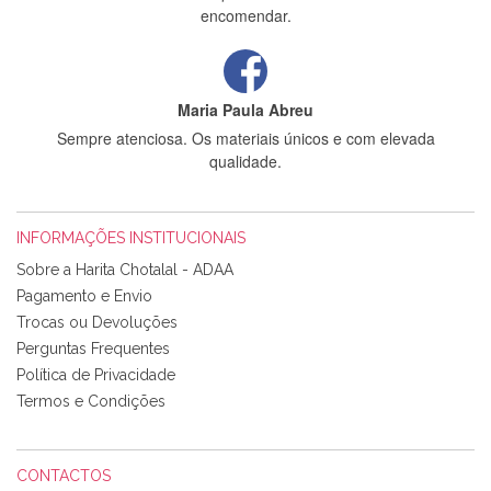
encomendar.
Maria Paula Abreu
Sempre atenciosa. Os materiais únicos e com elevada
qualidade.
INFORMAÇÕES INSTITUCIONAIS
Rosa Medeiros
Sobre a Harita Chotalal - ADAA
Tudo chegou em condições, pois os produtos vieram muito
Pagamento e Envio
bem acondicionados. Estou plenamente satisfeita com os
Trocas ou Devoluções
produtos adquiridos. Relativamente à bolsa, tem um tecido
Perguntas Frequentes
com um padrão e cores muito bonitas e a execução está
perfeitíssima. Futuramente penso voltar a comprar na vossa
Política de Privacidade
loja, têm excelentes artigos a um preço muito justo. A
Termos e Condições
expedição da encomenda foi muito rápida.
CONTACTOS