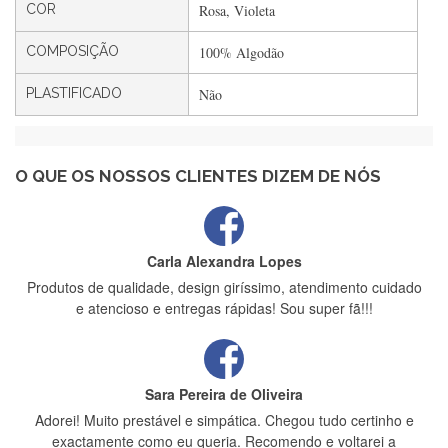
Rápido, atendimento 5*. Hoje chegará a segunda encomenda
COR
Rosa, Violeta
feita de muitas certamente❤️
COMPOSIÇÃO
100% Algodão
PLASTIFICADO
Não
Maria Aldeano
Recebi a minha encomenda, rápida entrega e vinha muito
bem protegida para o transporte, muito obrigada , serviço 5
estrelas
O QUE OS NOSSOS CLIENTES DIZEM DE NÓS
Carla Alexandra Lopes
Produtos de qualidade, design giríssimo, atendimento cuidado
e atencioso e entregas rápidas! Sou super fã!!!
Sara Pereira de Oliveira
Adorei! Muito prestável e simpática. Chegou tudo certinho e
exactamente como eu queria. Recomendo e voltarei a