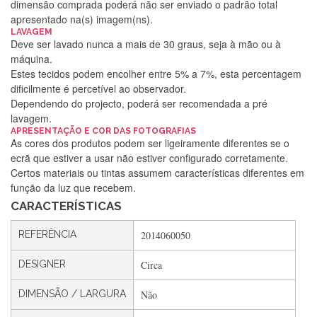
dimensão comprada poderá não ser enviado o padrão total
apresentado na(s) imagem(ns).
LAVAGEM
Deve ser lavado nunca a mais de 30 graus, seja à mão ou à
máquina.
Estes tecidos podem encolher entre 5% a 7%, esta percentagem
dificilmente é percetível ao observador.
Dependendo do projecto, poderá ser recomendada a pré
lavagem.
Silvia Lopes
APRESENTAÇÃO E COR DAS FOTOGRAFIAS
As cores dos produtos podem ser ligeiramente diferentes se o
Encomenda direitinha. Rapidez e segurança. Volto a
ecrã que estiver a usar não estiver configurado corretamente.
encomendar.
Certos materiais ou tintas assumem características diferentes em
função da luz que recebem.
CARACTERÍSTICAS
Silvia André
REFERÊNCIA
2014060050
Gostei ,Serviço bastante rápido. recomendo
DESIGNER
Circa
DIMENSÃO / LARGURA
Não
Filipa Freire