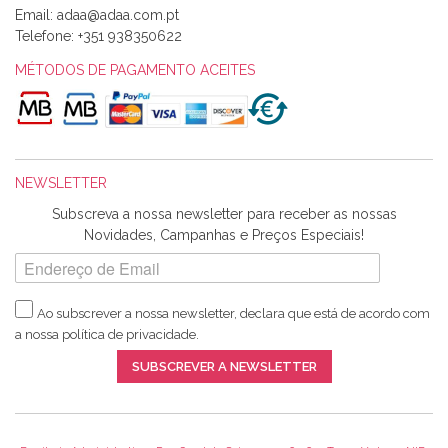
Email:
Alexandra Morais
Telefone:
+351 938350622
Olá boa Noite. Os meus tecidos chegaram hoje. Muito
obrigada pelo miminho que dá um jeitaço pras minhas linhas
MÉTODOS DE PAGAMENTO ACEITES
de bordar e não sei o que pões nos tecidos, mas que cheiram
maravilhosamente ... cheiram! :) Muito Obrigada.
NEWSLETTER
Ana Franco
Subscreva a nossa newsletter para receber as nossas
Harita a minha encomenda já chegou. :) Muito obrigada pela
Novidades, Campanhas e Preços Especiais!
rapidez no envio, pela qualidade dos materiais que me
enviaste e pela simpatia de sempre. :)
Ao subscrever a nossa newsletter, declara que está de acordo com
a nossa
política de privacidade
.
Catarina Amaro
SUBSCREVER A NEWSLETTER
5 estrelas. Gosto muito do serviço. A Harita Chotalal é muito
disponível e atenciosa. Os artigos chegam rápido.
Recomendo.