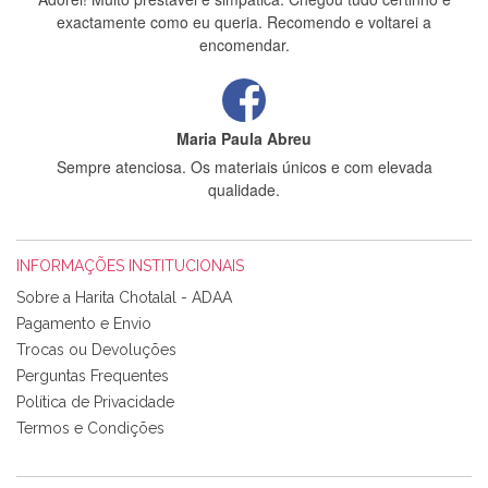
exactamente como eu queria. Recomendo e voltarei a
encomendar.
Maria Paula Abreu
Sempre atenciosa. Os materiais únicos e com elevada
qualidade.
INFORMAÇÕES INSTITUCIONAIS
Rosa Medeiros
Sobre a Harita Chotalal - ADAA
Tudo chegou em condições, pois os produtos vieram muito
Pagamento e Envio
bem acondicionados. Estou plenamente satisfeita com os
Trocas ou Devoluções
produtos adquiridos. Relativamente à bolsa, tem um tecido
Perguntas Frequentes
com um padrão e cores muito bonitas e a execução está
perfeitíssima. Futuramente penso voltar a comprar na vossa
Política de Privacidade
loja, têm excelentes artigos a um preço muito justo. A
Termos e Condições
expedição da encomenda foi muito rápida.