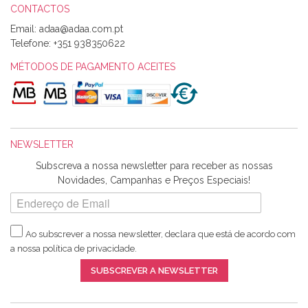
CONTACTOS
Email:
Alexandra Morais
Telefone:
+351 938350622
Olá boa Noite. Os meus tecidos chegaram hoje. Muito
obrigada pelo miminho que dá um jeitaço pras minhas linhas
MÉTODOS DE PAGAMENTO ACEITES
de bordar e não sei o que pões nos tecidos, mas que cheiram
maravilhosamente ... cheiram! :) Muito Obrigada.
NEWSLETTER
Ana Franco
Subscreva a nossa newsletter para receber as nossas
Harita a minha encomenda já chegou. :) Muito obrigada pela
Novidades, Campanhas e Preços Especiais!
rapidez no envio, pela qualidade dos materiais que me
enviaste e pela simpatia de sempre. :)
Ao subscrever a nossa newsletter, declara que está de acordo com
a nossa
política de privacidade
.
Catarina Amaro
SUBSCREVER A NEWSLETTER
5 estrelas. Gosto muito do serviço. A Harita Chotalal é muito
disponível e atenciosa. Os artigos chegam rápido.
Recomendo.