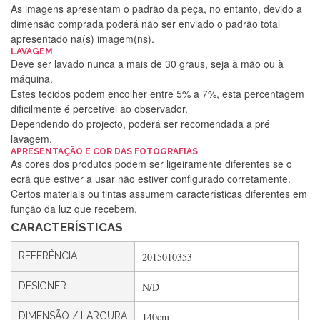
As imagens apresentam o padrão da peça, no entanto, devido a
dimensão comprada poderá não ser enviado o padrão total
apresentado na(s) imagem(ns).
LAVAGEM
Deve ser lavado nunca a mais de 30 graus, seja à mão ou à
máquina.
Estes tecidos podem encolher entre 5% a 7%, esta percentagem
dificilmente é percetível ao observador.
Dependendo do projecto, poderá ser recomendada a pré
lavagem.
Silvia Lopes
APRESENTAÇÃO E COR DAS FOTOGRAFIAS
As cores dos produtos podem ser ligeiramente diferentes se o
Encomenda direitinha. Rapidez e segurança. Volto a
ecrã que estiver a usar não estiver configurado corretamente.
encomendar.
Certos materiais ou tintas assumem características diferentes em
função da luz que recebem.
CARACTERÍSTICAS
Silvia André
REFERÊNCIA
2015010353
Gostei ,Serviço bastante rápido. recomendo
DESIGNER
N/D
DIMENSÃO / LARGURA
140cm