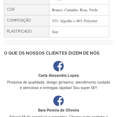
Filipa Freire
Rápido, atendimento 5*. Hoje chegará a segunda encomenda
COR
Branco, Castanho, Rosa, Verde
feita de muitas certamente❤️
COMPOSIÇÃO
52% Algodão e 48% Polyester
PLASTIFICADO
Sim
Maria Aldeano
Recebi a minha encomenda, rápida entrega e vinha muito
bem protegida para o transporte, muito obrigada , serviço 5
estrelas
O QUE OS NOSSOS CLIENTES DIZEM DE NÓS
Carla Alexandra Lopes
Produtos de qualidade, design giríssimo, atendimento cuidado
e atencioso e entregas rápidas! Sou super fã!!!
Sara Pereira de Oliveira
Adorei! Muito prestável e simpática. Chegou tudo certinho e