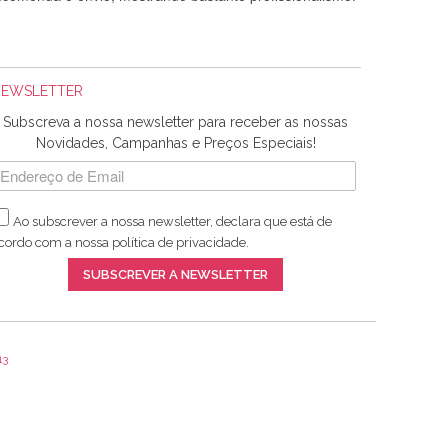
NEWSLETTER
Subscreva a nossa newsletter para receber as nossas
Novidades, Campanhas e Preços Especiais!
Ao subscrever a nossa newsletter, declara que está de
adquiridos. Relativamente à bolsa, tem um tecido com um
cordo com a nossa
política de privacidade
.
lentes artigos a um preço muito justo. A expedição da
SUBSCREVER A NEWSLETTER
13
ar e não sei o que pões nos tecidos, mas que cheiram