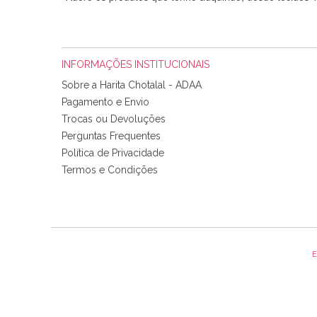
INFORMAÇÕES INSTITUCIONAIS
Sobre a Harita Chotalal - ADAA
Pagamento e Envio
Trocas ou Devoluções
Perguntas Frequentes
Política de Privacidade
Tudo chegou em condições, pois os produtos vieram muit
Termos e Condições
padrão e cores muito bonitas e a execução está perfe
E
Olá boa Noite. Os meus tecidos chegaram hoje. Muito