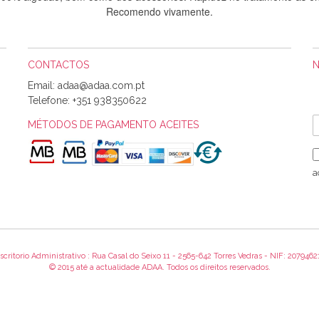
Recomendo vivamente.
CONTACTOS
Sílvia Maria Bernardino Mestre
Email:
Informo que recebi hoje a encomenda, gostei muito dos tecidos.
Telefone:
+351 938350622
MÉTODOS DE PAGAMENTO ACEITES
Rosa Medeiros
o bem acondicionados. Estou plenamente satisfeita com os produtos 
a
itíssima. Futuramente penso voltar a comprar na vossa loja, têm exce
encomenda foi muito rápida.
scritorio Administrativo : Rua Casal do Seixo 11 - 2565-642 Torres Vedras - NIF: 2079462
Alexandra Morais
© 2015 até a actualidade ADAA. Todos os direitos reservados.
 obrigada pelo miminho que dá um jeitaço pras minhas linhas de bord
maravilhosamente ... cheiram! :) Muito Obrigada.