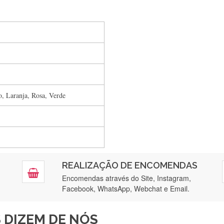
Silvia Lopes
Encomenda direitinha. Rapidez e segurança. Volto a encomendar.
, Laranja, Rosa, Verde
Silvia André
Gostei ,Serviço bastante rápido. recomendo
Filipa Freire
REALIZAÇÃO DE ENCOMENDAS
tendimento 5*. Hoje chegará a segunda encomenda feita de muitas ce
Encomendas através do Site, Instagram,
Facebook, WhatsApp, Webchat e Email.
Maria Aldeano
 DIZEM DE NÓS
ápida entrega e vinha muito bem protegida para o transporte, muito o