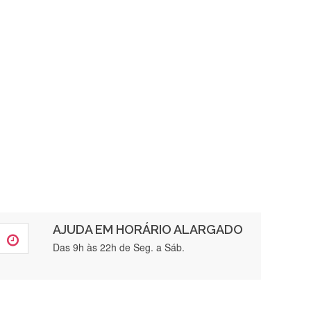
AJUDA EM HORÁRIO ALARGADO
rtamente❤️
Das 9h às 22h de Seg. a Sáb.
brigada , serviço 5 estrelas