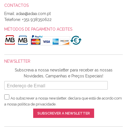
CONTACTOS
Email:
Alexandra Morais
Telefone:
+351 938350622
Olá boa Noite. Os meus tecidos chegaram hoje. Muito
obrigada pelo miminho que dá um jeitaço pras minhas linhas
MÉTODOS DE PAGAMENTO ACEITES
de bordar e não sei o que pões nos tecidos, mas que cheiram
maravilhosamente ... cheiram! :) Muito Obrigada.
NEWSLETTER
Ana Franco
Subscreva a nossa newsletter para receber as nossas
Harita a minha encomenda já chegou. :) Muito obrigada pela
Novidades, Campanhas e Preços Especiais!
rapidez no envio, pela qualidade dos materiais que me
enviaste e pela simpatia de sempre. :)
Ao subscrever a nossa newsletter, declara que está de acordo com
a nossa
política de privacidade
.
Catarina Amaro
SUBSCREVER A NEWSLETTER
5 estrelas. Gosto muito do serviço. A Harita Chotalal é muito
disponível e atenciosa. Os artigos chegam rápido.