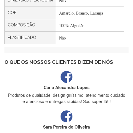
DIMENSÃO / LARGURA
N/D
Filipa Freire
Rápido, atendimento 5*. Hoje chegará a segunda encomenda
COR
Amarelo, Branco, Laranja
feita de muitas certamente❤️
COMPOSIÇÃO
100% Algodão
PLASTIFICADO
Não
Maria Aldeano
Recebi a minha encomenda, rápida entrega e vinha muito
bem protegida para o transporte, muito obrigada , serviço 5
estrelas
O QUE OS NOSSOS CLIENTES DIZEM DE NÓS
Carla Alexandra Lopes
Produtos de qualidade, design giríssimo, atendimento cuidado
e atencioso e entregas rápidas! Sou super fã!!!
Sara Pereira de Oliveira