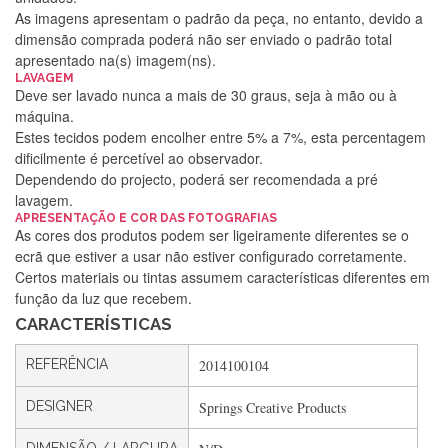
As imagens apresentam o padrão da peça, no entanto, devido a
dimensão comprada poderá não ser enviado o padrão total
apresentado na(s) imagem(ns).
LAVAGEM
Deve ser lavado nunca a mais de 30 graus, seja à mão ou à
máquina.
Estes tecidos podem encolher entre 5% a 7%, esta percentagem
dificilmente é percetível ao observador.
Dependendo do projecto, poderá ser recomendada a pré
lavagem.
Silvia Lopes
APRESENTAÇÃO E COR DAS FOTOGRAFIAS
As cores dos produtos podem ser ligeiramente diferentes se o
Encomenda direitinha. Rapidez e segurança. Volto a
ecrã que estiver a usar não estiver configurado corretamente.
encomendar.
Certos materiais ou tintas assumem características diferentes em
função da luz que recebem.
CARACTERÍSTICAS
Silvia André
REFERÊNCIA
2014100104
Gostei ,Serviço bastante rápido. recomendo
DESIGNER
Springs Creative Products