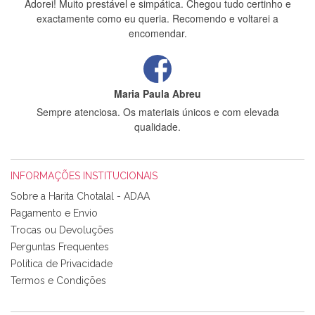
Adorei! Muito prestável e simpática. Chegou tudo certinho e
exactamente como eu queria. Recomendo e voltarei a
encomendar.
Maria Paula Abreu
Sempre atenciosa. Os materiais únicos e com elevada
qualidade.
INFORMAÇÕES INSTITUCIONAIS
Rosa Medeiros
Sobre a Harita Chotalal - ADAA
Tudo chegou em condições, pois os produtos vieram muito
Pagamento e Envio
bem acondicionados. Estou plenamente satisfeita com os
Trocas ou Devoluções
produtos adquiridos. Relativamente à bolsa, tem um tecido
Perguntas Frequentes
com um padrão e cores muito bonitas e a execução está
perfeitíssima. Futuramente penso voltar a comprar na vossa
Política de Privacidade
loja, têm excelentes artigos a um preço muito justo. A
Termos e Condições
expedição da encomenda foi muito rápida.