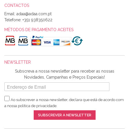
CONTACTOS
Email:
Alexandra Morais
Telefone:
+351 938350622
Olá boa Noite. Os meus tecidos chegaram hoje. Muito
obrigada pelo miminho que dá um jeitaço pras minhas linhas
MÉTODOS DE PAGAMENTO ACEITES
de bordar e não sei o que pões nos tecidos, mas que cheiram
maravilhosamente ... cheiram! :) Muito Obrigada.
NEWSLETTER
Ana Franco
Subscreva a nossa newsletter para receber as nossas
Harita a minha encomenda já chegou. :) Muito obrigada pela
Novidades, Campanhas e Preços Especiais!
rapidez no envio, pela qualidade dos materiais que me
enviaste e pela simpatia de sempre. :)
Ao subscrever a nossa newsletter, declara que está de acordo com
a nossa
política de privacidade
.
Catarina Amaro
SUBSCREVER A NEWSLETTER
5 estrelas. Gosto muito do serviço. A Harita Chotalal é muito
disponível e atenciosa. Os artigos chegam rápido.