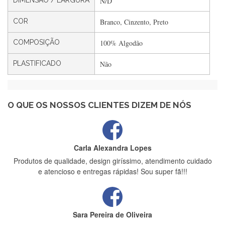
DIMENSÃO / LARGURA
N/D
Filipa Freire
Rápido, atendimento 5*. Hoje chegará a segunda encomenda
COR
Branco, Cinzento, Preto
feita de muitas certamente❤️
COMPOSIÇÃO
100% Algodão
PLASTIFICADO
Não
Maria Aldeano
Recebi a minha encomenda, rápida entrega e vinha muito
bem protegida para o transporte, muito obrigada , serviço 5
estrelas
O QUE OS NOSSOS CLIENTES DIZEM DE NÓS
Carla Alexandra Lopes
Produtos de qualidade, design giríssimo, atendimento cuidado
e atencioso e entregas rápidas! Sou super fã!!!
Sara Pereira de Oliveira