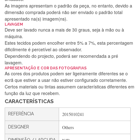
As imagens apresentam o padrão da peça, no entanto, devido a
dimensão comprada poderá não ser enviado o padrão total
apresentado na(s) imagem(ns).
LAVAGEM
Deve ser lavado nunca a mais de 30 graus, seja à mão ou à
máquina.
Estes tecidos podem encolher entre 5% a 7%, esta percentagem
dificilmente é percetível ao observador.
Dependendo do projecto, poderá ser recomendada a pré
lavagem.
Silvia Lopes
APRESENTAÇÃO E COR DAS FOTOGRAFIAS
As cores dos produtos podem ser ligeiramente diferentes se o
Encomenda direitinha. Rapidez e segurança. Volto a
ecrã que estiver a usar não estiver configurado corretamente.
encomendar.
Certos materiais ou tintas assumem características diferentes em
função da luz que recebem.
CARACTERÍSTICAS
Silvia André
REFERÊNCIA
2015010241
Gostei ,Serviço bastante rápido. recomendo
DESIGNER
Others