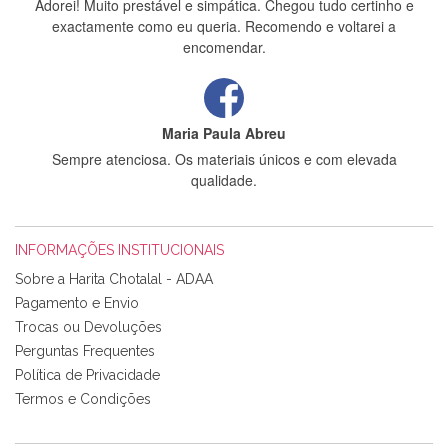
Adorei! Muito prestável e simpática. Chegou tudo certinho e
exactamente como eu queria. Recomendo e voltarei a
encomendar.
Maria Paula Abreu
Sempre atenciosa. Os materiais únicos e com elevada
qualidade.
INFORMAÇÕES INSTITUCIONAIS
Rosa Medeiros
Sobre a Harita Chotalal - ADAA
Tudo chegou em condições, pois os produtos vieram muito
Pagamento e Envio
bem acondicionados. Estou plenamente satisfeita com os
Trocas ou Devoluções
produtos adquiridos. Relativamente à bolsa, tem um tecido
Perguntas Frequentes
com um padrão e cores muito bonitas e a execução está
perfeitíssima. Futuramente penso voltar a comprar na vossa
Política de Privacidade
loja, têm excelentes artigos a um preço muito justo. A
Termos e Condições
expedição da encomenda foi muito rápida.