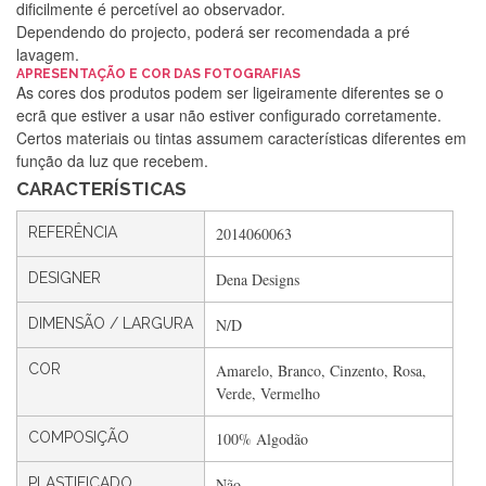
dificilmente é percetível ao observador.
Dependendo do projecto, poderá ser recomendada a pré
lavagem.
APRESENTAÇÃO E COR DAS FOTOGRAFIAS
Silvia Lopes
As cores dos produtos podem ser ligeiramente diferentes se o
ecrã que estiver a usar não estiver configurado corretamente.
Encomenda direitinha. Rapidez e segurança. Volto a
Certos materiais ou tintas assumem características diferentes em
encomendar.
função da luz que recebem.
CARACTERÍSTICAS
Silvia André
REFERÊNCIA
2014060063
Gostei ,Serviço bastante rápido. recomendo
DESIGNER
Dena Designs
DIMENSÃO / LARGURA
N/D
Filipa Freire
COR
Amarelo, Branco, Cinzento, Rosa,
Rápido, atendimento 5*. Hoje chegará a segunda encomenda
Verde, Vermelho
feita de muitas certamente❤️
COMPOSIÇÃO
100% Algodão
PLASTIFICADO
Não