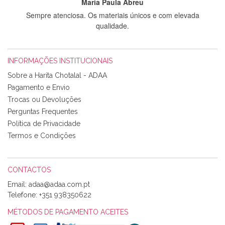
Maria Paula Abreu
Sempre atenciosa. Os materiais únicos e com elevada
qualidade.
INFORMAÇÕES INSTITUCIONAIS
Rosa Medeiros
Sobre a Harita Chotalal - ADAA
Tudo chegou em condições, pois os produtos vieram muito
Pagamento e Envio
bem acondicionados. Estou plenamente satisfeita com os
Trocas ou Devoluções
produtos adquiridos. Relativamente à bolsa, tem um tecido
Perguntas Frequentes
com um padrão e cores muito bonitas e a execução está
perfeitíssima. Futuramente penso voltar a comprar na vossa
Política de Privacidade
loja, têm excelentes artigos a um preço muito justo. A
Termos e Condições
expedição da encomenda foi muito rápida.
CONTACTOS
Email:
Alexandra Morais
Telefone:
+351 938350622
Olá boa Noite. Os meus tecidos chegaram hoje. Muito
obrigada pelo miminho que dá um jeitaço pras minhas linhas
MÉTODOS DE PAGAMENTO ACEITES
de bordar e não sei o que pões nos tecidos, mas que cheiram