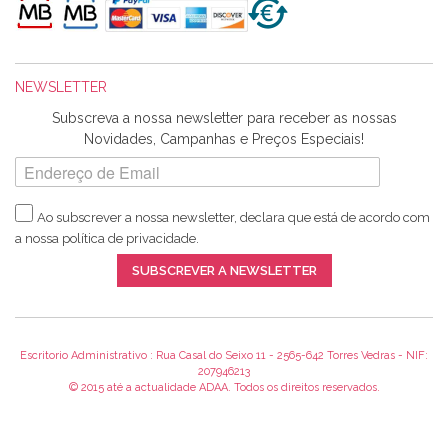
maravilhosamente ... cheiram! :) Muito Obrigada.
NEWSLETTER
Ana Franco
Subscreva a nossa newsletter para receber as nossas
Harita a minha encomenda já chegou. :) Muito obrigada pela
Novidades, Campanhas e Preços Especiais!
rapidez no envio, pela qualidade dos materiais que me
enviaste e pela simpatia de sempre. :)
Ao subscrever a nossa newsletter, declara que está de acordo com
a nossa
política de privacidade
.
Catarina Amaro
SUBSCREVER A NEWSLETTER
5 estrelas. Gosto muito do serviço. A Harita Chotalal é muito
disponível e atenciosa. Os artigos chegam rápido.
Recomendo.
Escritorio Administrativo : Rua Casal do Seixo 11 - 2565-642 Torres Vedras - NIF:
207946213
© 2015 até a actualidade ADAA. Todos os direitos reservados.
Teresa Duarte
Já sou cliente à algum tempo e encontro me super satisfeita!