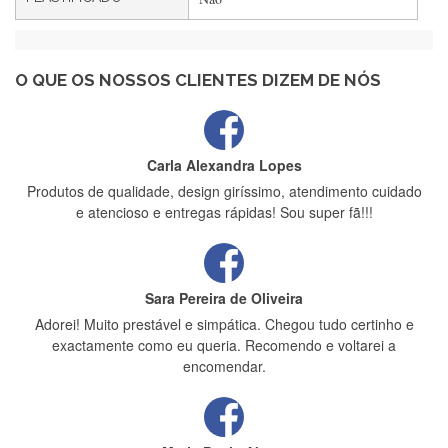
Maria Aldeano
Recebi a minha encomenda, rápida entrega e vinha muito
bem protegida para o transporte, muito obrigada , serviço 5
estrelas
O QUE OS NOSSOS CLIENTES DIZEM DE NÓS
Carla Alexandra Lopes
Produtos de qualidade, design giríssimo, atendimento cuidado
e atencioso e entregas rápidas! Sou super fã!!!
Sara Pereira de Oliveira
Adorei! Muito prestável e simpática. Chegou tudo certinho e
exactamente como eu queria. Recomendo e voltarei a
encomendar.