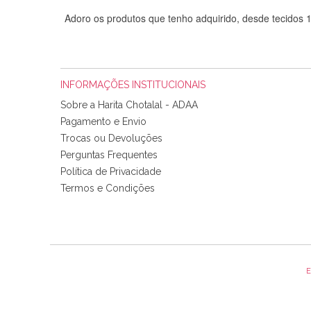
Adoro os produtos que tenho adquirido, desde tecidos
INFORMAÇÕES INSTITUCIONAIS
Sobre a Harita Chotalal - ADAA
Pagamento e Envio
Trocas ou Devoluções
Perguntas Frequentes
Política de Privacidade
Tudo chegou em condições, pois os produtos vieram muit
Termos e Condições
padrão e cores muito bonitas e a execução está perfe
E
Olá boa Noite. Os meus tecidos chegaram hoje. Muito