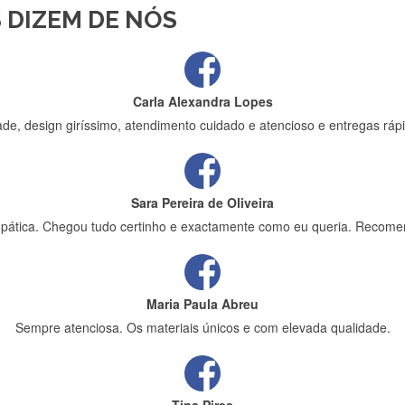
 DIZEM DE NÓS
ápida entrega e vinha muito bem protegida para o transporte, muito o
Carla Alexandra Lopes
de, design giríssimo, atendimento cuidado e atencioso e entregas rápi
Sara Pereira de Oliveira
impática. Chegou tudo certinho e exactamente como eu queria. Recome
Maria Paula Abreu
Sempre atenciosa. Os materiais únicos e com elevada qualidade.
Tina Pires