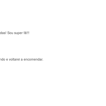
brigada , serviço 5 estrelas
das! Sou super fã!!!
ndo e voltarei a encomendar.