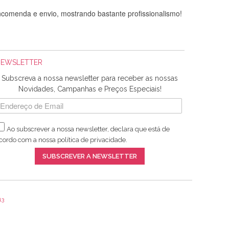
comenda e envio, mostrando bastante profissionalismo!
NEWSLETTER
Subscreva a nossa newsletter para receber as nossas
Novidades, Campanhas e Preços Especiais!
Ao subscrever a nossa newsletter, declara que está de
adquiridos. Relativamente à bolsa, tem um tecido com um
cordo com a nossa
política de privacidade
.
lentes artigos a um preço muito justo. A expedição da
SUBSCREVER A NEWSLETTER
13
ar e não sei o que pões nos tecidos, mas que cheiram