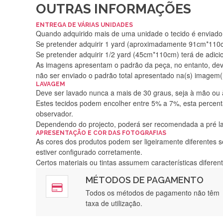
OUTRAS INFORMAÇÕES
ENTREGA DE VÁRIAS UNIDADES
Quando adquirido mais de uma unidade o tecido é enviado i
Se pretender adquirir 1 yard (aproximadamente 91cm*110cm
Se pretender adquirir 1/2 yard (45cm*110cm) terá de adici
As imagens apresentam o padrão da peça, no entanto, de
não ser enviado o padrão total apresentado na(s) imagem(
LAVAGEM
Deve ser lavado nunca a mais de 30 graus, seja à mão ou
Estes tecidos podem encolher entre 5% a 7%, esta percenta
observador.
Dependendo do projecto, poderá ser recomendada a pré 
APRESENTAÇÃO E COR DAS FOTOGRAFIAS
As cores dos produtos podem ser ligeiramente diferentes s
estiver configurado corretamente.
Certos materiais ou tintas assumem características difere
MÉTODOS DE PAGAMENTO
Rápido, a
Todos os métodos de pagamento não têm
taxa de utilização.