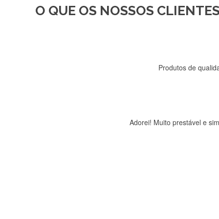
O QUE OS NOSSOS CLIENTES
Recebi a minha encomenda, r
Produtos de qualida
Adorei! Muito prestável e s