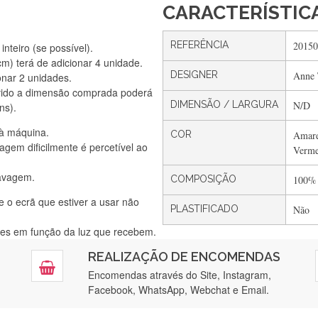
CARACTERÍSTIC
REFERÊNCIA
20150
nteiro (se possível).
) terá de adicionar 4 unidade.
DESIGNER
Anne 
onar 2 unidades.
Silvia Lopes
vido a dimensão comprada poderá
Encomenda direitinha. Rapidez e segurança. Volto a encomendar.
DIMENSÃO / LARGURA
N/D
ns).
 à máquina.
COR
Amare
gem dificilmente é percetível ao
Verme
Silvia André
lavagem.
Gostei ,Serviço bastante rápido. recomendo
COMPOSIÇÃO
100%
e o ecrã que estiver a usar não
PLASTIFICADO
Não
ntes em função da luz que recebem.
Filipa Freire
REALIZAÇÃO DE ENCOMENDAS
tendimento 5*. Hoje chegará a segunda encomenda feita de muitas ce
Encomendas através do Site, Instagram,
Facebook, WhatsApp, Webchat e Email.
Maria Aldeano