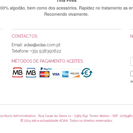
 100% algodão, bem como dos acessórios. Rapidez no tratamento as en
Recomendo vivamente.
CONTACTOS
Sílvia Maria Bernardino Mestre
Email:
Informo que recebi hoje a encomenda, gostei muito dos tecidos.
Telefone:
+351 938350622
MÉTODOS DE PAGAMENTO ACEITES
Rosa Medeiros
o bem acondicionados. Estou plenamente satisfeita com os produtos 
a
itíssima. Futuramente penso voltar a comprar na vossa loja, têm exce
encomenda foi muito rápida.
scritorio Administrativo : Rua Casal do Seixo 11 - 2565-642 Torres Vedras - NIF: 2079462
Alexandra Morais
© 2015 até a actualidade ADAA. Todos os direitos reservados.
 obrigada pelo miminho que dá um jeitaço pras minhas linhas de bord
maravilhosamente ... cheiram! :) Muito Obrigada.