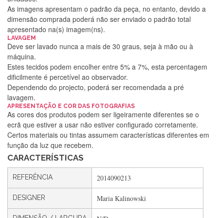
As imagens apresentam o padrão da peça, no entanto, devido a
dimensão comprada poderá não ser enviado o padrão total
apresentado na(s) imagem(ns).
LAVAGEM
Deve ser lavado nunca a mais de 30 graus, seja à mão ou à
máquina.
Estes tecidos podem encolher entre 5% a 7%, esta percentagem
dificilmente é percetível ao observador.
Dependendo do projecto, poderá ser recomendada a pré
lavagem.
APRESENTAÇÃO E COR DAS FOTOGRAFIAS
Silvia Lopes
As cores dos produtos podem ser ligeiramente diferentes se o
ecrã que estiver a usar não estiver configurado corretamente.
Encomenda direitinha. Rapidez e segurança. Volto a
Certos materiais ou tintas assumem características diferentes em
encomendar.
função da luz que recebem.
CARACTERÍSTICAS
Silvia André
REFERÊNCIA
2014090213
Gostei ,Serviço bastante rápido. recomendo
DESIGNER
Maria Kalinowski