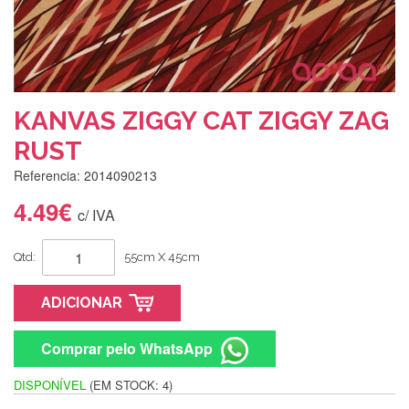
KANVAS ZIGGY CAT ZIGGY ZAG
RUST
Referencia: 2014090213
4.49€
c/ IVA
Qtd:
55cm X 45cm
ADICIONAR
Comprar pelo WhatsApp
DISPONÍVEL
(EM STOCK: 4)