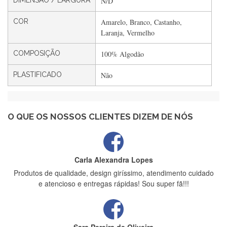
DIMENSÃO / LARGURA
N/D
Filipa Freire
COR
Amarelo, Branco, Castanho,
Rápido, atendimento 5*. Hoje chegará a segunda encomenda
Laranja, Vermelho
feita de muitas certamente❤️
COMPOSIÇÃO
100% Algodão
PLASTIFICADO
Não
Maria Aldeano
Recebi a minha encomenda, rápida entrega e vinha muito
bem protegida para o transporte, muito obrigada , serviço 5
estrelas
O QUE OS NOSSOS CLIENTES DIZEM DE NÓS
Carla Alexandra Lopes
Produtos de qualidade, design giríssimo, atendimento cuidado
e atencioso e entregas rápidas! Sou super fã!!!