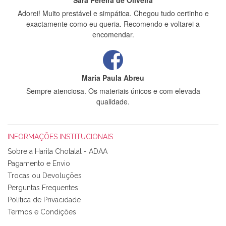
Sara Pereira de Oliveira
Adorei! Muito prestável e simpática. Chegou tudo certinho e
exactamente como eu queria. Recomendo e voltarei a
encomendar.
Maria Paula Abreu
Sempre atenciosa. Os materiais únicos e com elevada
qualidade.
INFORMAÇÕES INSTITUCIONAIS
Rosa Medeiros
Sobre a Harita Chotalal - ADAA
Tudo chegou em condições, pois os produtos vieram muito
Pagamento e Envio
bem acondicionados. Estou plenamente satisfeita com os
Trocas ou Devoluções
produtos adquiridos. Relativamente à bolsa, tem um tecido
Perguntas Frequentes
com um padrão e cores muito bonitas e a execução está
perfeitíssima. Futuramente penso voltar a comprar na vossa
Política de Privacidade
loja, têm excelentes artigos a um preço muito justo. A
Termos e Condições
expedição da encomenda foi muito rápida.