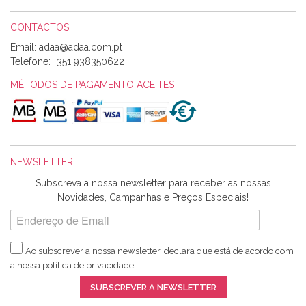
CONTACTOS
Email:
Alexandra Morais
Telefone:
+351 938350622
Olá boa Noite. Os meus tecidos chegaram hoje. Muito
obrigada pelo miminho que dá um jeitaço pras minhas linhas
MÉTODOS DE PAGAMENTO ACEITES
de bordar e não sei o que pões nos tecidos, mas que cheiram
maravilhosamente ... cheiram! :) Muito Obrigada.
NEWSLETTER
Ana Franco
Subscreva a nossa newsletter para receber as nossas
Harita a minha encomenda já chegou. :) Muito obrigada pela
Novidades, Campanhas e Preços Especiais!
rapidez no envio, pela qualidade dos materiais que me
enviaste e pela simpatia de sempre. :)
Ao subscrever a nossa newsletter, declara que está de acordo com
a nossa
política de privacidade
.
Catarina Amaro
SUBSCREVER A NEWSLETTER
5 estrelas. Gosto muito do serviço. A Harita Chotalal é muito