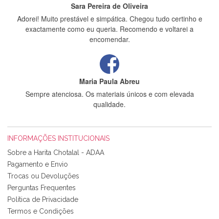
Sara Pereira de Oliveira
Adorei! Muito prestável e simpática. Chegou tudo certinho e
exactamente como eu queria. Recomendo e voltarei a
encomendar.
Maria Paula Abreu
Sempre atenciosa. Os materiais únicos e com elevada
qualidade.
INFORMAÇÕES INSTITUCIONAIS
Rosa Medeiros
Sobre a Harita Chotalal - ADAA
Tudo chegou em condições, pois os produtos vieram muito
Pagamento e Envio
bem acondicionados. Estou plenamente satisfeita com os
Trocas ou Devoluções
produtos adquiridos. Relativamente à bolsa, tem um tecido
Perguntas Frequentes
com um padrão e cores muito bonitas e a execução está
perfeitíssima. Futuramente penso voltar a comprar na vossa
Política de Privacidade
loja, têm excelentes artigos a um preço muito justo. A
Termos e Condições