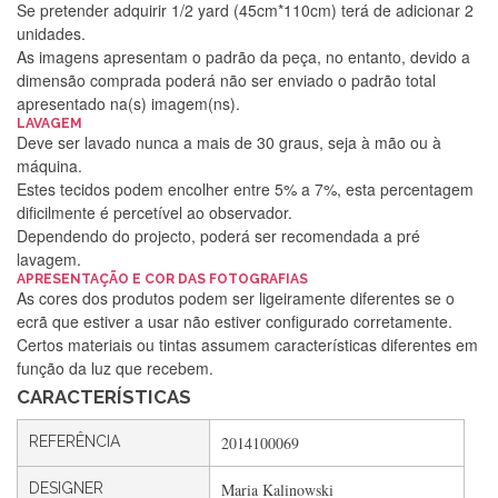
Se pretender adquirir 1/2 yard (45cm*110cm) terá de adicionar 2
unidades.
As imagens apresentam o padrão da peça, no entanto, devido a
dimensão comprada poderá não ser enviado o padrão total
apresentado na(s) imagem(ns).
LAVAGEM
Deve ser lavado nunca a mais de 30 graus, seja à mão ou à
máquina.
Estes tecidos podem encolher entre 5% a 7%, esta percentagem
dificilmente é percetível ao observador.
Dependendo do projecto, poderá ser recomendada a pré
lavagem.
Silvia Lopes
APRESENTAÇÃO E COR DAS FOTOGRAFIAS
As cores dos produtos podem ser ligeiramente diferentes se o
Encomenda direitinha. Rapidez e segurança. Volto a
ecrã que estiver a usar não estiver configurado corretamente.
encomendar.
Certos materiais ou tintas assumem características diferentes em
função da luz que recebem.
CARACTERÍSTICAS
Silvia André
REFERÊNCIA
2014100069
Gostei ,Serviço bastante rápido. recomendo
DESIGNER
Maria Kalinowski