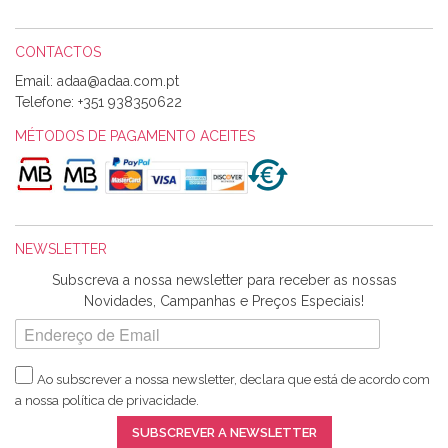
expedição da encomenda foi muito rápida.
CONTACTOS
Email:
Alexandra Morais
Telefone:
+351 938350622
Olá boa Noite. Os meus tecidos chegaram hoje. Muito
obrigada pelo miminho que dá um jeitaço pras minhas linhas
MÉTODOS DE PAGAMENTO ACEITES
de bordar e não sei o que pões nos tecidos, mas que cheiram
maravilhosamente ... cheiram! :) Muito Obrigada.
NEWSLETTER
Ana Franco
Subscreva a nossa newsletter para receber as nossas
Harita a minha encomenda já chegou. :) Muito obrigada pela
Novidades, Campanhas e Preços Especiais!
rapidez no envio, pela qualidade dos materiais que me
enviaste e pela simpatia de sempre. :)
Ao subscrever a nossa newsletter, declara que está de acordo com
a nossa
política de privacidade
.
Catarina Amaro
SUBSCREVER A NEWSLETTER
5 estrelas. Gosto muito do serviço. A Harita Chotalal é muito