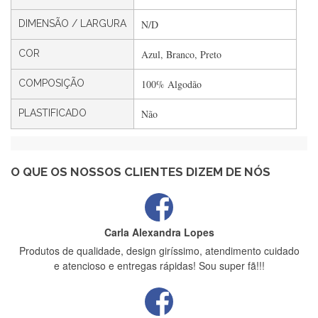
DIMENSÃO / LARGURA
N/D
Filipa Freire
Rápido, atendimento 5*. Hoje chegará a segunda encomenda
COR
Azul, Branco, Preto
feita de muitas certamente❤️
COMPOSIÇÃO
100% Algodão
PLASTIFICADO
Não
Maria Aldeano
Recebi a minha encomenda, rápida entrega e vinha muito
bem protegida para o transporte, muito obrigada , serviço 5
estrelas
O QUE OS NOSSOS CLIENTES DIZEM DE NÓS
Carla Alexandra Lopes
Produtos de qualidade, design giríssimo, atendimento cuidado
e atencioso e entregas rápidas! Sou super fã!!!